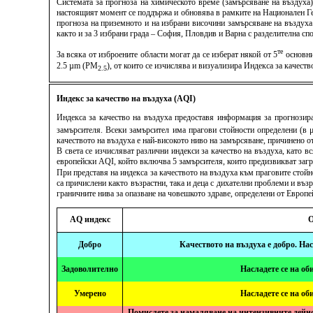
Системата за прогноза на химическото време (замърсяване на въздуха
настоящият момент се поддържа и обновява в рамките на Национален Ге
прогноза на приземното и на избрани височини замърсяване на въздуха
както и за 3 избрани града – София, Пловдив и Варна с разделителна спо
те
За всяка от изброените области могат да се изберат някой от 5
основни
2.5 µm (PM
), от които се изчислява и визуализира Индекса за качес
2.5
Индекс за качество на въздуха (AQI)
Индекса за качество на въздуха предоставя информация за прогнозира
замърсителя. Всеки замърсител има прагови стойности определени (в 
качеството на въздуха е най-високото ниво на замърсяване, причинено от
В света се изчисляват различни индекси за качество на въздуха, като 
европейски AQI, който включва 5 замърсителя, които предизвикват заг
При представя на индекса за качеството на въздуха към праговите стой
са причислени както възрастни, така и деца с дихателни проблеми и въз
граничните нива за опазване на човешкото здраве, определени от Европ
AQ индекс
О
Добро
Качеството на въздуха е добро. На
Задоволително
Насладете се на об
Умерено
Насладете се на об
Помислете за намаляване на интензивните дейно