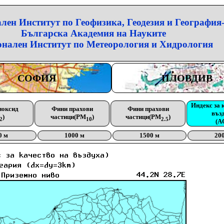
лен Институт по Геофизика, Геодезия и География
Българска Академия на Науките
нален Институт по Метеорология и Хидрология
СОФИЯ
ПЛОВДИВ
Индекс за 
иоксид
Фини прахови
Фини прахови
въз
)
частици(PM
)
частици(PM
)
2
10
2.5
(A
0 м
1000 м
1500 м
20