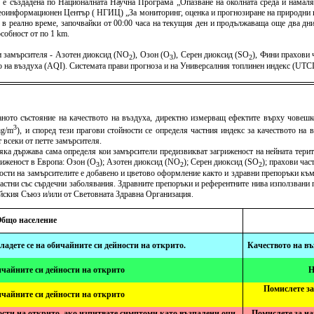
) е създадена по Националната Научна Програма „Опазване на околната среда и намаля
оинформационен Център ( НГИЦ) „За мониторинг, оценка и прогнозиране на природни и 
 в реално време, започвайки от 00:00 часа на текущия ден и продължаваща още два дни 
собност от по 1 km.
 замърсителя - Азотен диоксид (NO
), Озон (O
), Серен диоксид (SO
), Фини прахови
2
3
2
тво на въздуха (AQI). Системата прави прогноза и на Универсалния топлинен индекс (U
ното състояние на качеството на въздуха, директно измерващ ефектите върху човешко
3
μg/m
), и според тези прагови стойности се определя частния индекс за качеството на
 всеки от петте замърсителя.
всяка държава сама определя кои замърсители предизвикват загриженост на нейната терит
риженост в Европа: Озон (O
); Азотен диоксид (NO
); Серен диоксид (SO
); прахови ча
3
2
2
ности на замърсителите е добавено и цветово оформление както и здравни препоръки към
растни със сърдечни заболявания. Здравните препоръки и референтните нива използвани п
ейския Съюз и/или от Световната Здравна Организация.
бщо население
сладете се на обичайните си дейности на открито.
Качеството на въ
ичайните си дейности на открито
Н
Помислете за
ичайните си дейности на открито
сти на открито, ако изпитвате симптоми като възпалени очи,
Помислете за на