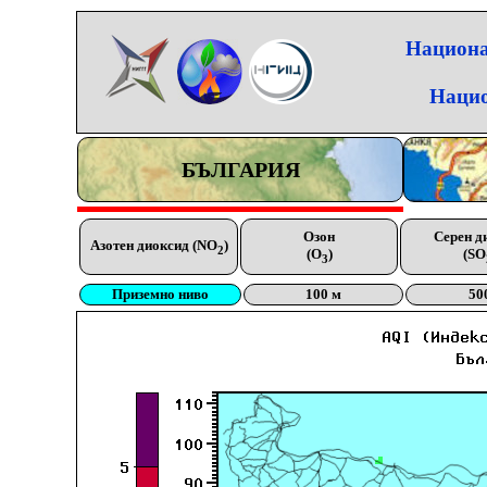
Национа
Нацио
БЪЛГАРИЯ
Озон
Серен д
Азотен диоксид (NO
)
2
(O
)
(SO
3
Приземно ниво
100 м
50