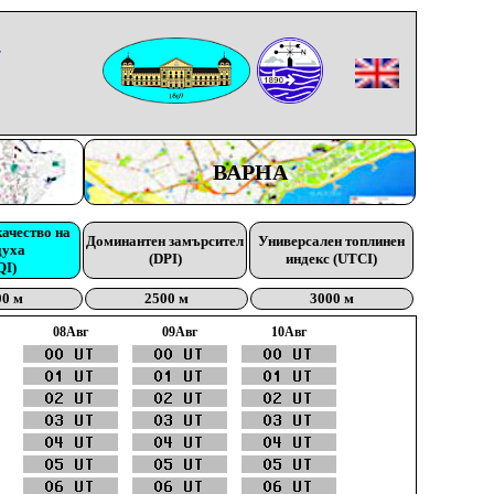
-
ВАРНА
качество на
Доминантен замърсител
Универсален топлинен
духа
(DPI)
индекс (UTCI)
QI)
00 м
2500 м
3000 м
08Aвг
09Aвг
10Aвг