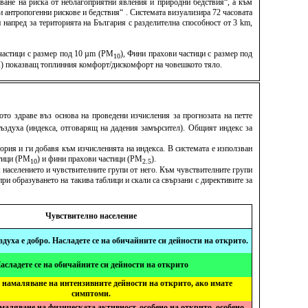
ване на риска от неблагоприятни явления и природни бедствия“, а към
антропогенни рискове и бедствия“ . Системата визуализира 72 часовата
напред за територията на България с разделителна способност от 3 km,
 частици с размер под 10 µm (PM
), Фини прахови частици с размер под
10
TCI) показващ топлинния комфорт/дискомфорт на човешкото тяло.
то здраве въз основа на проведени изчисления за прогнозата на петте
 въздуха (индекса, отговарящ на дадения замърсител). Общият индекс за
ория и ги добавя към изчисленията на индекса. В системата е използван
стици (PM
) и фини прахови частици (PM
).
10
2.5
 населението и чувствителните групи от него. Към чувствителните групи
ри образуването на такива таблици и скали са свързани с директивите за
Чувствително население
здуха е добро. Насладете се на обичайните си дейности на открито.
асладете се на обичайните си дейности на открито
 намаляване на интензивните дейности на открито, ако имате
симптоми.
маляване на физическата активност, особено на открито, особено