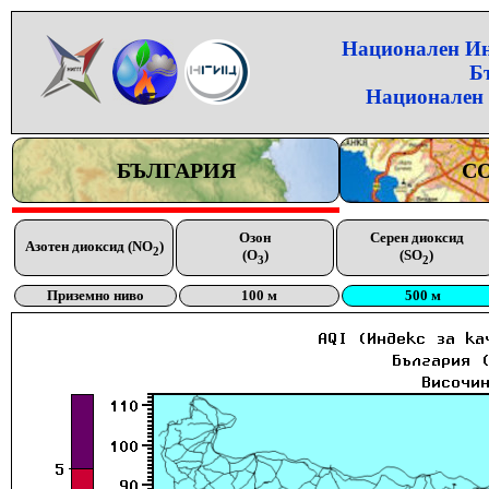
Национален Инс
Б
Национален 
БЪЛГАРИЯ
С
Озон
Серен диоксид
Азотен диоксид (NO
)
2
(O
)
(SO
)
3
2
Приземно ниво
100 м
500 м