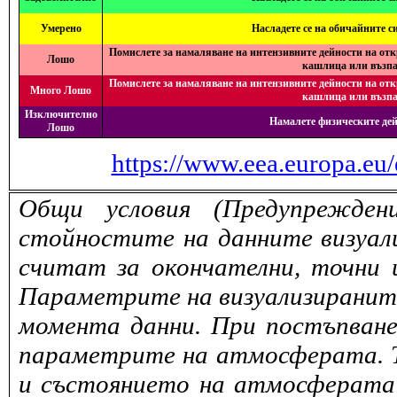
Умерено
Насладете се на обичайните с
Помислете за намаляване на интензивните дейности на отк
Лошо
кашлица или възпа
Помислете за намаляване на интензивните дейности на отк
Много Лошо
кашлица или възпа
Изключително
Намалете физическите дей
Лошо
https://www.eea.europa.eu/
Общи условия (Предупрежден
стойностите на данните визуали
считат за окончателни, точни 
Параметрите на визуализираните 
момента данни. При постъпване
параметрите на атмосферата. То
и състоянието на атмосферата 