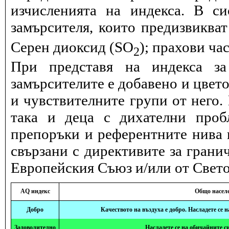
изчисленията на индекса. В с
замърсителя, които предизвиква
Серен диоксид (SO
); прахови ча
2
При представя на индекса за
замърсителите е добавено и цвет
и чувствителните групи от него.
така и деца с дихателни проб
препоръки и референтните нива и
свързани с директивите за грани
Европейския Съюз и/или от Свето
AQ индекс
Общо насел
Добро
Качеството на въздуха е добро. Насладете се 
Задоволително
Насладете се на обичайните с