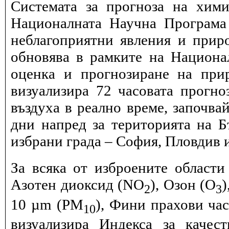
Системата за прогноза на хими
Националната Научна Програма 
неблагоприятни явления и прир
обновява в рамките на Национ
оценка и прогнозиране на при
визуализира 72 часовата прогн
въздуха в реално време, започва
дни напред за територията на Б
избрани града – София, Пловдив и
За всяка от изброените области
Азотен диоксид (NO
), Озон (O
)
2
3
10 µm (PM
), Фини прахови ча
10
визуализира Индекса за качес