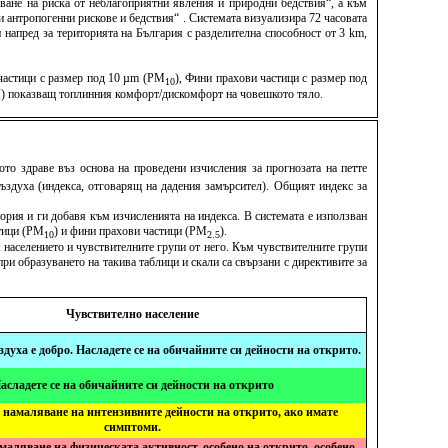
ване на риска от неблагоприятни явления и природни бедствия“, а към
антропогенни рискове и бедствия“ . Системата визуализира 72 часовата
напред за територията на България с разделителна способност от 3 km,
 частици с размер под 10 µm (PM
), Фини прахови частици с размер под
10
TCI) показващ топлинния комфорт/дискомфорт на човешкото тяло.
то здраве въз основа на проведени изчисления за прогнозата на петте
 въздуха (индекса, отговарящ на дадения замърсител). Общият индекс за
ория и ги добавя към изчисленията на индекса. В системата е използван
стици (PM
) и фини прахови частици (PM
).
10
2.5
 населението и чувствителните групи от него. Към чувствителните групи
ри образуването на такива таблици и скали са свързани с директивите за
Чувствително население
здуха е добро. Насладете се на обичайните си дейности на открито.
асладете се на обичайните си дейности на открито
 намаляване на интензивните дейности на открито, ако имате
симптоми.
маляване на физическата активност, особено на открито, особено