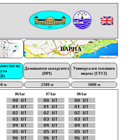
-
ВАРНА
качество на
Доминантен замърсител
Универсален топлинен
духа
(DPI)
индекс (UTCI)
QI)
00 м
2500 м
3000 м
06Aвг
07Aвг
08Aвг