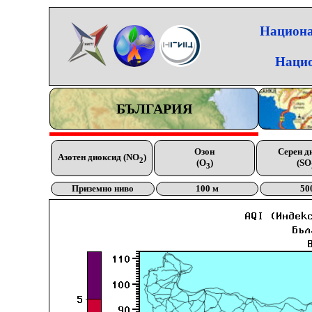
Национа
Нацио
БЪЛГАРИЯ
Озон
Серен д
Азотен диоксид (NO
)
2
(O
)
(SO
3
Приземно ниво
100 м
50