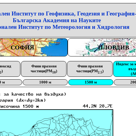
лен Институт по Геофизика, Геодезия и География
Българска Академия на Науките
нален Институт по Метеорология и Хидрология
СОФИЯ
ПЛОВДИВ
Индекс за 
иоксид
Фини прахови
Фини прахови
въз
)
частици(PM
)
частици(PM
)
2
10
2.5
(A
0 м
1000 м
1500 м
20