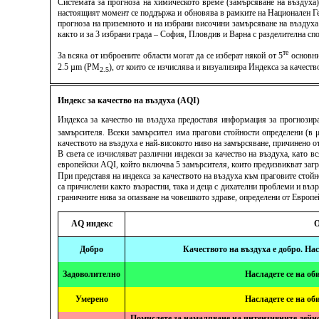
Системата за прогноза на химическото време (замърсяване на въздуха
настоящият момент се поддържа и обновява в рамките на Национален Ге
прогноза на приземното и на избрани височини замърсяване на въздуха
както и за 3 избрани града – София, Пловдив и Варна с разделителна спо
те
За всяка от изброените области могат да се изберат някой от 5
основни
2.5 µm (PM
), от които се изчислява и визуализира Индекса за качес
2.5
Индекс за качество на въздуха (AQI)
Индекса за качество на въздуха предоставя информация за прогнозира
замърсителя. Всеки замърсител има прагови стойности определени (в 
качеството на въздуха е най-високото ниво на замърсяване, причинено от
В света се изчисляват различни индекси за качество на въздуха, като 
европейски AQI, който включва 5 замърсителя, които предизвикват заг
При представя на индекса за качеството на въздуха към праговите стой
са причислени както възрастни, така и деца с дихателни проблеми и въз
граничните нива за опазване на човешкото здраве, определени от Европ
AQ индекс
О
Добро
Качеството на въздуха е добро. На
Задоволително
Насладете се на об
Умерено
Насладете се на об
Помислете за намаляване на интензивните дейно