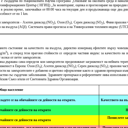
) е създадена по Националната Научна Програма „Опазване на околната среда и намаля
оинформационен Център ( НГИЦ) „За мониторинг, оценка и прогнозиране на природни и 
 в реално време, започвайки от 00:00 часа на текущия ден и продължаваща още два дни 
собност от по 1 km.
 замърсителя - Азотен диоксид (NO
), Озон (O
), Серен диоксид (SO
), Фини прахови
2
3
2
тво на въздуха (AQI). Системата прави прогноза и на Универсалния топлинен индекс (U
ното състояние на качеството на въздуха, директно измерващ ефектите върху човешко
3
μg/m
), и според тези прагови стойности се определя частния индекс за качеството на
 всеки от петте замърсителя.
всяка държава сама определя кои замърсители предизвикват загриженост на нейната терит
риженост в Европа: Озон (O
); Азотен диоксид (NO
); Серен диоксид (SO
); прахови ча
3
2
2
ности на замърсителите е добавено и цветово оформление както и здравни препоръки към
растни със сърдечни заболявания. Здравните препоръки и референтните нива използвани п
ейския Съюз и/или от Световната Здравна Организация.
бщо население
сладете се на обичайните си дейности на открито.
Качеството на въ
ичайните си дейности на открито
Н
Помислете за
ичайните си дейности на открито
сти на открито, ако изпитвате симптоми като възпалени очи,
Помислете за на