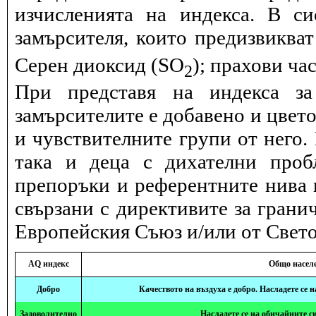
изчисленията на индекса. В с
замърсителя, които предизвиква
Серен диоксид (SO
); прахови ча
2
При представя на индекса за
замърсителите е добавено и цвет
и чувствителните групи от него.
така и деца с дихателни проб
препоръки и референтните нива и
свързани с директивите за грани
Европейския Съюз и/или от Свето
AQ индекс
Общо насел
Добро
Качеството на въздуха е добро. Насладете се 
Задоволително
Насладете се на обичайните с