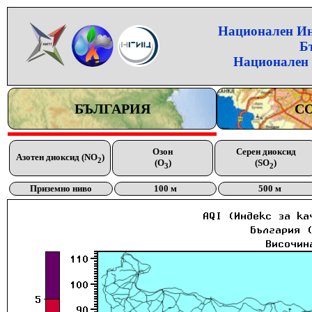
Национален Инс
Б
Национален 
БЪЛГАРИЯ
С
Озон
Серен диоксид
Азотен диоксид (NO
)
2
(O
)
(SO
)
3
2
Приземно ниво
100 м
500 м