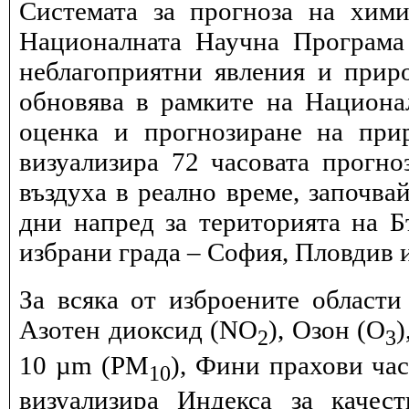
Системата за прогноза на хими
Националната Научна Програма 
неблагоприятни явления и прир
обновява в рамките на Национ
оценка и прогнозиране на при
визуализира 72 часовата прогн
въздуха в реално време, започва
дни напред за територията на Б
избрани града – София, Пловдив и
За всяка от изброените области
Азотен диоксид (NO
), Озон (O
)
2
3
10 µm (PM
), Фини прахови ча
10
визуализира Индекса за качес