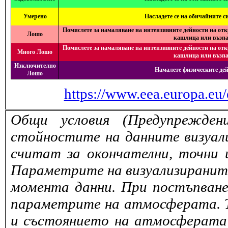
Умерено
Насладете се на обичайните с
Помислете за намаляване на интензивните дейности на отк
Лошо
кашлица или възпа
Помислете за намаляване на интензивните дейности на отк
Много Лошо
кашлица или възпа
Изключително
Намалете физическите дей
Лошо
https://www.eea.europa.eu/
Общи условия (Предупрежден
стойностите на данните визуали
считат за окончателни, точни 
Параметрите на визуализираните 
момента данни. При постъпване
параметрите на атмосферата. То
и състоянието на атмосферата 