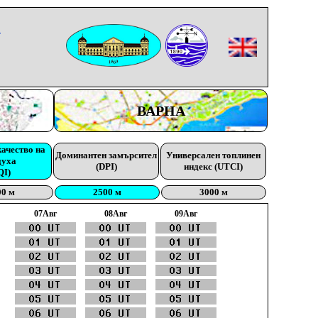
-
ВАРНА
качество на
Доминантен замърсител
Универсален топлинен
духа
(DPI)
индекс (UTCI)
QI)
00 м
2500 м
3000 м
07Aвг
08Aвг
09Aвг