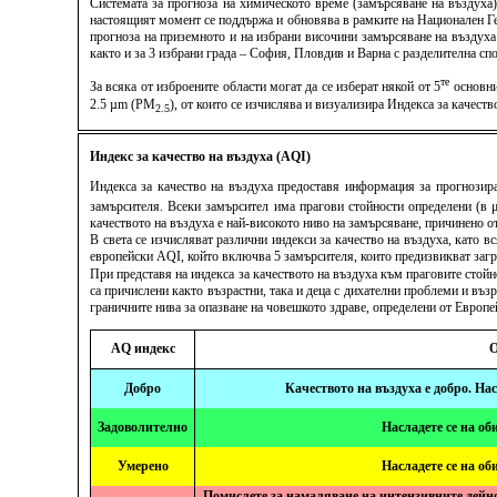
Системата за прогноза на химическото време (замърсяване на въздуха
настоящият момент се поддържа и обновява в рамките на Национален Ге
прогноза на приземното и на избрани височини замърсяване на въздуха
както и за 3 избрани града – София, Пловдив и Варна с разделителна спо
те
За всяка от изброените области могат да се изберат някой от 5
основни
2.5 µm (PM
), от които се изчислява и визуализира Индекса за качес
2.5
Индекс за качество на въздуха (AQI)
Индекса за качество на въздуха предоставя информация за прогнозира
замърсителя. Всеки замърсител има прагови стойности определени (в 
качеството на въздуха е най-високото ниво на замърсяване, причинено от
В света се изчисляват различни индекси за качество на въздуха, като 
европейски AQI, който включва 5 замърсителя, които предизвикват заг
При представя на индекса за качеството на въздуха към праговите стой
са причислени както възрастни, така и деца с дихателни проблеми и въз
граничните нива за опазване на човешкото здраве, определени от Европ
AQ индекс
О
Добро
Качеството на въздуха е добро. На
Задоволително
Насладете се на об
Умерено
Насладете се на об
Помислете за намаляване на интензивните дейно