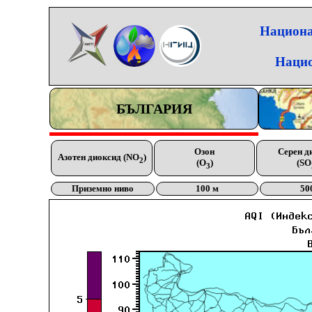
Национа
Нацио
БЪЛГАРИЯ
Озон
Серен д
Азотен диоксид (NO
)
2
(O
)
(SO
3
Приземно ниво
100 м
50