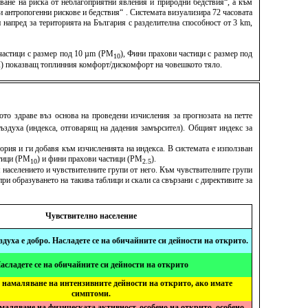
ване на риска от неблагоприятни явления и природни бедствия“, а към
антропогенни рискове и бедствия“ . Системата визуализира 72 часовата
напред за територията на България с разделителна способност от 3 km,
 частици с размер под 10 µm (PM
), Фини прахови частици с размер под
10
TCI) показващ топлинния комфорт/дискомфорт на човешкото тяло.
то здраве въз основа на проведени изчисления за прогнозата на петте
 въздуха (индекса, отговарящ на дадения замърсител). Общият индекс за
ория и ги добавя към изчисленията на индекса. В системата е използван
стици (PM
) и фини прахови частици (PM
).
10
2.5
 населението и чувствителните групи от него. Към чувствителните групи
ри образуването на такива таблици и скали са свързани с директивите за
Чувствително население
здуха е добро. Насладете се на обичайните си дейности на открито.
асладете се на обичайните си дейности на открито
 намаляване на интензивните дейности на открито, ако имате
симптоми.
маляване на физическата активност, особено на открито, особено