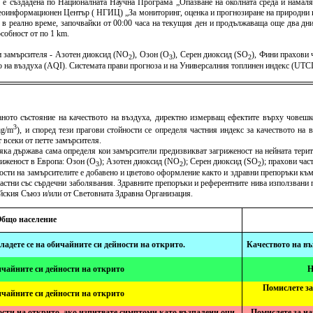
) е създадена по Националната Научна Програма „Опазване на околната среда и намаля
оинформационен Център ( НГИЦ) „За мониторинг, оценка и прогнозиране на природни и 
 в реално време, започвайки от 00:00 часа на текущия ден и продължаваща още два дни 
собност от по 1 km.
 замърсителя - Азотен диоксид (NO
), Озон (O
), Серен диоксид (SO
), Фини прахови
2
3
2
тво на въздуха (AQI). Системата прави прогноза и на Универсалния топлинен индекс (U
ното състояние на качеството на въздуха, директно измерващ ефектите върху човешко
3
μg/m
), и според тези прагови стойности се определя частния индекс за качеството на
 всеки от петте замърсителя.
всяка държава сама определя кои замърсители предизвикват загриженост на нейната терит
риженост в Европа: Озон (O
); Азотен диоксид (NO
); Серен диоксид (SO
); прахови ча
3
2
2
ности на замърсителите е добавено и цветово оформление както и здравни препоръки към
растни със сърдечни заболявания. Здравните препоръки и референтните нива използвани п
ейския Съюз и/или от Световната Здравна Организация.
бщо население
сладете се на обичайните си дейности на открито.
Качеството на въ
ичайните си дейности на открито
Н
Помислете за
ичайните си дейности на открито
сти на открито, ако изпитвате симптоми като възпалени очи,
Помислете за на