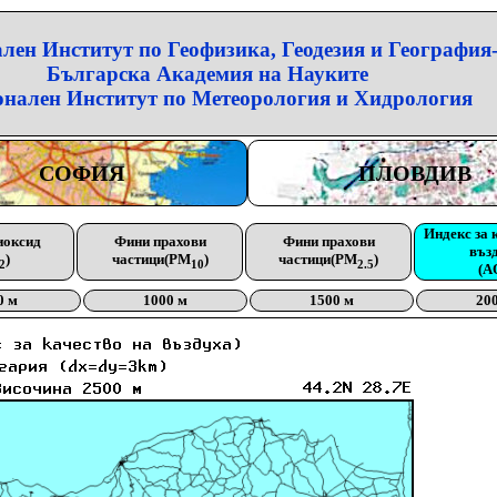
лен Институт по Геофизика, Геодезия и География
Българска Академия на Науките
нален Институт по Метеорология и Хидрология
СОФИЯ
ПЛОВДИВ
Индекс за 
иоксид
Фини прахови
Фини прахови
въз
)
частици(PM
)
частици(PM
)
2
10
2.5
(A
0 м
1000 м
1500 м
20