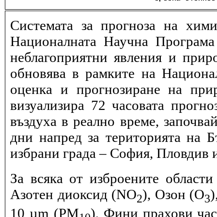
Системата за прогноза на хими
Националната Научна Програма 
неблагоприятни явления и прир
обновява в рамките на Национ
оценка и прогнозиране на при
визуализира 72 часовата прогн
въздуха в реално време, започва
дни напред за територията на Б
избрани града – София, Пловдив и
За всяка от изброените области
Азотен диоксид (NO
), Озон (O
)
2
3
10 µm (PM
), Фини прахови ча
10