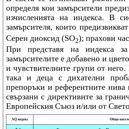
определя кои замърсители предиз
изчисленията на индекса. В с
замърсителя, които предизвиква
Серен диоксид (SO
); прахови ча
2
При представя на индекса за
замърсителите е добавено и цвет
и чувствителните групи от него.
така и деца с дихателни проб
препоръки и референтните нива и
свързани с директивите за грани
Европейския Съюз и/или от Свето
AQ индекс
Общо насел