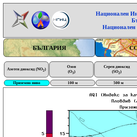
Национален Инс
Б
Национален 
БЪЛГАРИЯ
С
Озон
Серен диоксид
Азотен диоксид (NO
)
2
(O
)
(SO
)
3
2
Приземно ниво
100 м
500 м