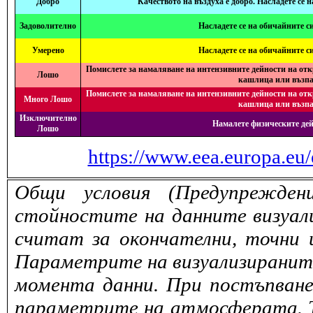
Добро
Качеството на въздуха е добро. Насладете се 
Задоволително
Насладете се на обичайните с
Умерено
Насладете се на обичайните с
Помислете за намаляване на интензивните дейности на отк
Лошо
кашлица или възпа
Помислете за намаляване на интензивните дейности на отк
Много Лошо
кашлица или възпа
Изключително
Намалете физическите дей
Лошо
https://www.eea.europa.eu/
Общи условия (Предупрежден
стойностите на данните визуали
считат за окончателни, точни 
Параметрите на визуализираните 
момента данни. При постъпване
параметрите на атмосферата. То