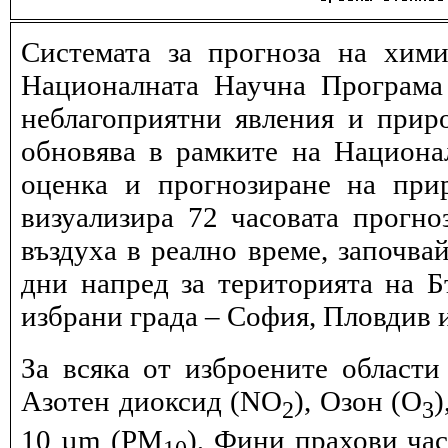
Системата за прогноза на хими
Националната Научна Програма 
неблагоприятни явления и прир
обновява в рамките на Национ
оценка и прогнозиране на при
визуализира 72 часовата прогн
въздуха в реално време, започва
дни напред за територията на Б
избрани града – София, Пловдив и
За всяка от изброените области
Азотен диоксид (NO
), Озон (O
)
2
3
10 µm (PM
), Фини прахови ча
10