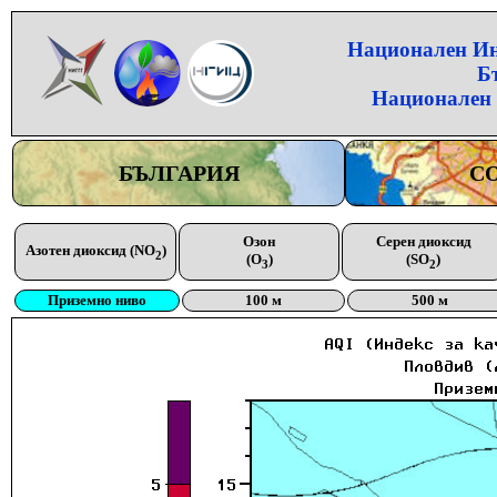
Национален Инс
Б
Национален 
БЪЛГАРИЯ
С
Озон
Серен диоксид
Азотен диоксид (NO
)
2
(O
)
(SO
)
3
2
Приземно ниво
100 м
500 м