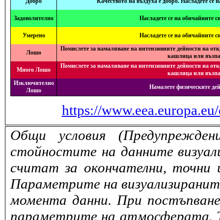
Добро
Качеството на въздуха е добро. Насладете се 
Задоволително
Насладете се на обичайните с
Умерено
Насладете се на обичайните с
Помислете за намаляване на интензивните дейности на отк
Лошо
кашлица или възпа
Помислете за намаляване на интензивните дейности на отк
Много Лошо
кашлица или възпа
Изключително
Намалете физическите дей
Лошо
https://www.eea.europa.eu/
Общи условия (Предупрежден
стойностите на данните визуали
считат за окончателни, точни 
Параметрите на визуализираните 
момента данни. При постъпване
параметрите на атмосферата. То