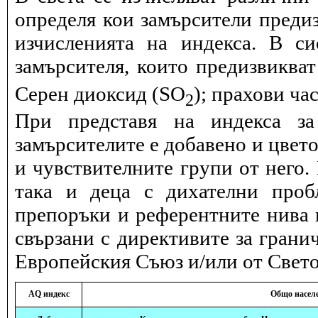
определя кои замърсители предиз
изчисленията на индекса. В с
замърсителя, които предизвиква
Серен диоксид (SO
); прахови ча
2
При представя на индекса за
замърсителите е добавено и цвет
и чувствителните групи от него.
така и деца с дихателни проб
препоръки и референтните нива и
свързани с директивите за грани
Европейския Съюз и/или от Свето
AQ индекс
Общо насел