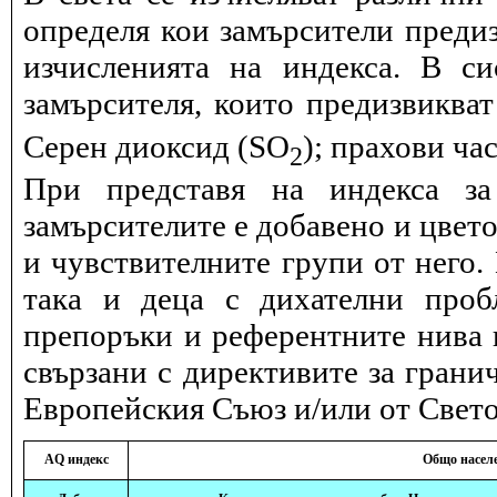
определя кои замърсители предиз
изчисленията на индекса. В с
замърсителя, които предизвиква
Серен диоксид (SO
); прахови ча
2
При представя на индекса за
замърсителите е добавено и цвет
и чувствителните групи от него.
така и деца с дихателни проб
препоръки и референтните нива и
свързани с директивите за грани
Европейския Съюз и/или от Свето
AQ индекс
Общо насел