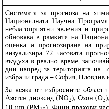
Системата за прогноза на хими
Националната Научна Програма 
неблагоприятни явления и прир
обновява в рамките на Национ
оценка и прогнозиране на при
визуализира 72 часовата прогн
въздуха в реално време, започва
дни напред за територията на Б
избрани града – София, Пловдив и
За всяка от изброените области
Азотен диоксид (NO
), Озон (O
)
2
3
10 µm (PM
), Фини прахови ча
10