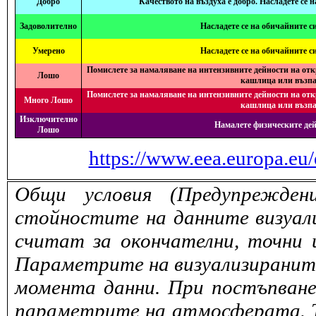
Добро
Качеството на въздуха е добро. Насладете се 
Задоволително
Насладете се на обичайните с
Умерено
Насладете се на обичайните с
Помислете за намаляване на интензивните дейности на отк
Лошо
кашлица или възпа
Помислете за намаляване на интензивните дейности на отк
Много Лошо
кашлица или възпа
Изключително
Намалете физическите дей
Лошо
https://www.eea.europa.eu/
Общи условия (Предупрежден
стойностите на данните визуали
считат за окончателни, точни 
Параметрите на визуализираните 
момента данни. При постъпване
параметрите на атмосферата. То