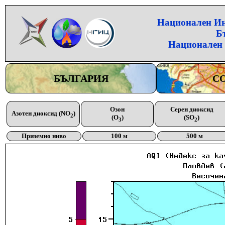
Национален Инс
Б
Национален 
БЪЛГАРИЯ
С
Озон
Серен диоксид
Азотен диоксид (NO
)
2
(O
)
(SO
)
3
2
Приземно ниво
100 м
500 м