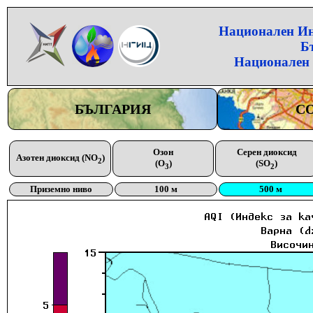
Национален Инс
Б
Национален 
БЪЛГАРИЯ
С
Озон
Серен диоксид
Азотен диоксид (NO
)
2
(O
)
(SO
)
3
2
Приземно ниво
100 м
500 м