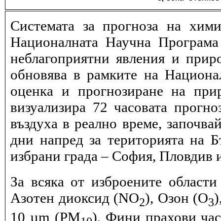
Системата за прогноза на хими
Националната Научна Програма 
неблагоприятни явления и прир
обновява в рамките на Национ
оценка и прогнозиране на при
визуализира 72 часовата прогн
въздуха в реално време, започва
дни напред за територията на Б
избрани града – София, Пловдив и
За всяка от изброените области
Азотен диоксид (NO
), Озон (O
)
2
3
10 µm (PM
), Фини прахови ча
10