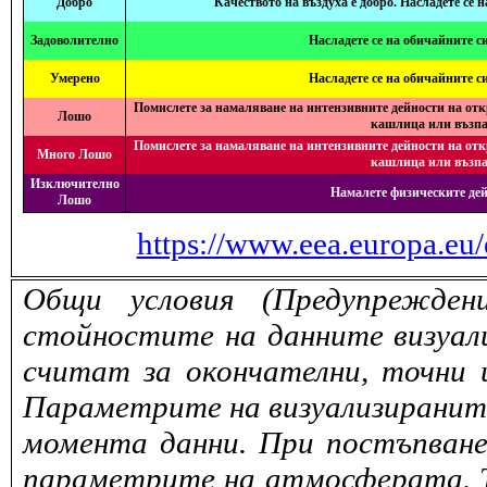
Добро
Качеството на въздуха е добро. Насладете се 
Задоволително
Насладете се на обичайните с
Умерено
Насладете се на обичайните с
Помислете за намаляване на интензивните дейности на отк
Лошо
кашлица или възпа
Помислете за намаляване на интензивните дейности на отк
Много Лошо
кашлица или възпа
Изключително
Намалете физическите дей
Лошо
https://www.eea.europa.eu/
Общи условия (Предупрежден
стойностите на данните визуали
считат за окончателни, точни 
Параметрите на визуализираните 
момента данни. При постъпване
параметрите на атмосферата. То