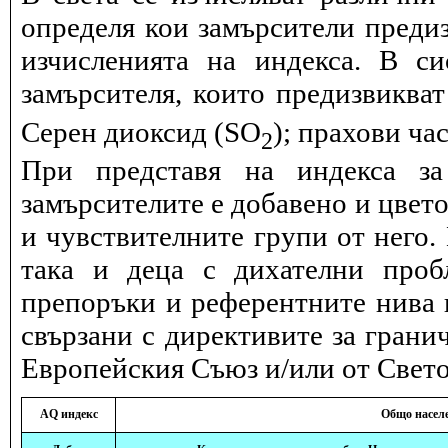
определя кои замърсители предиз
изчисленията на индекса. В с
замърсителя, които предизвиква
Серен диоксид (SO
); прахови ча
2
При представя на индекса за
замърсителите е добавено и цвет
и чувствителните групи от него.
така и деца с дихателни проб
препоръки и референтните нива и
свързани с директивите за грани
Европейския Съюз и/или от Свето
AQ индекс
Общо насел