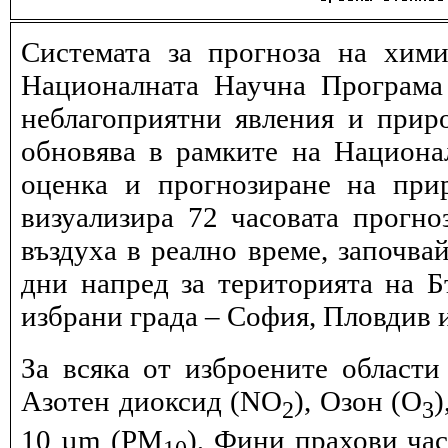
Системата за прогноза на хими
Националната Научна Програма 
неблагоприятни явления и прир
обновява в рамките на Национ
оценка и прогнозиране на при
визуализира 72 часовата прогн
въздуха в реално време, започва
дни напред за територията на Б
избрани града – София, Пловдив и
За всяка от изброените области
Азотен диоксид (NO
), Озон (O
)
2
3
10 µm (PM
), Фини прахови ча
10