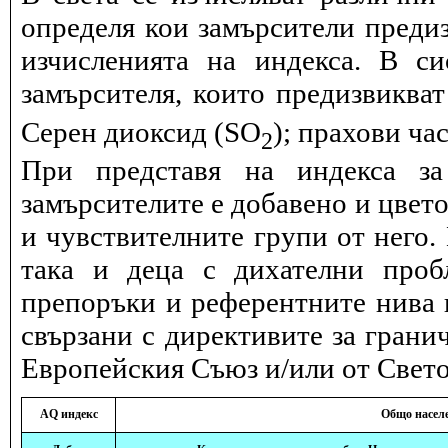
определя кои замърсители предиз
изчисленията на индекса. В с
замърсителя, които предизвиква
Серен диоксид (SO
); прахови ча
2
При представя на индекса за
замърсителите е добавено и цвет
и чувствителните групи от него.
така и деца с дихателни проб
препоръки и референтните нива и
свързани с директивите за грани
Европейския Съюз и/или от Свето
AQ индекс
Общо насел