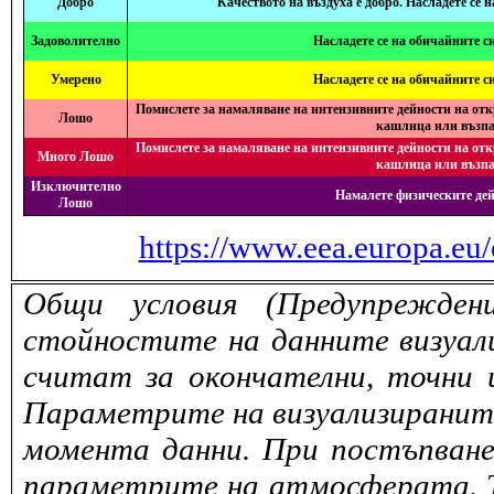
Добро
Качеството на въздуха е добро. Насладете се 
Задоволително
Насладете се на обичайните с
Умерено
Насладете се на обичайните с
Помислете за намаляване на интензивните дейности на отк
Лошо
кашлица или възпа
Помислете за намаляване на интензивните дейности на отк
Много Лошо
кашлица или възпа
Изключително
Намалете физическите дей
Лошо
https://www.eea.europa.eu/
Общи условия (Предупрежден
стойностите на данните визуали
считат за окончателни, точни 
Параметрите на визуализираните 
момента данни. При постъпване
параметрите на атмосферата. То