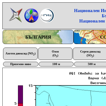
Национален Инс
Б
Национален 
БЪЛГАРИЯ
С
Озон
Серен диоксид
Азотен диоксид (NO
)
2
(O
)
(SO
)
3
2
Приземно ниво
100 м
500 м