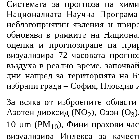
Системата за прогноза на хими
Националната Научна Програма 
неблагоприятни явления и прир
обновява в рамките на Национ
оценка и прогнозиране на при
визуализира 72 часовата прогн
въздуха в реално време, започва
дни напред за територията на Б
избрани града – София, Пловдив и
За всяка от изброените области
Азотен диоксид (NO
), Озон (O
)
2
3
10 µm (PM
), Фини прахови ча
10
визуализира Индекса за качес