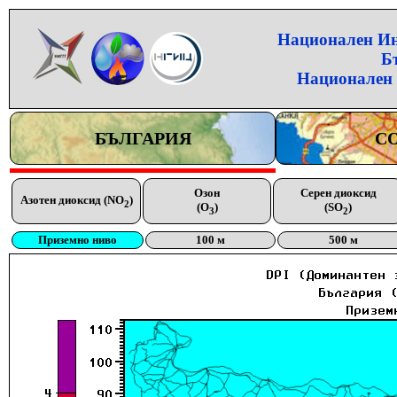
Национален Инс
Б
Национален 
БЪЛГАРИЯ
С
Озон
Серен диоксид
Азотен диоксид (NO
)
2
(O
)
(SO
)
3
2
Приземно ниво
100 м
500 м