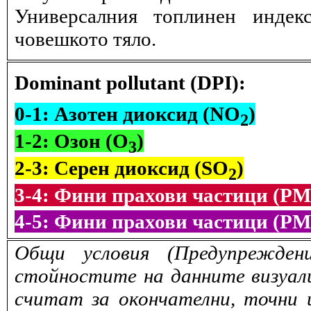
Универсалния топлинен индек
човешкото тяло.
Dominant pollutant (DPI):
0-1: Азотен диоксид (NO
)
2
1-2: Озон (O
)
3
2-3: Серен диоксид (SO
)
2
3-4: Фини прахови частици (PM
4-5: Фини прахови частици (PM
Общи условия (Предупрежден
стойностите на данните визуали
считат за окончателни, точни 