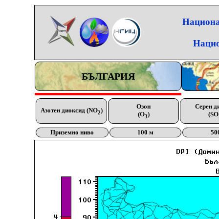
Национа
Нацио
БЪЛГАРИЯ
Озон
Серен д
Азотен диоксид (NO
)
2
(O
)
(SO
3
Приземно ниво
100 м
50