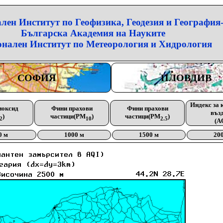
лен Институт по Геофизика, Геодезия и География
Българска Академия на Науките
нален Институт по Метеорология и Хидрология
СОФИЯ
ПЛОВДИВ
Индекс за 
иоксид
Фини прахови
Фини прахови
въз
)
частици(PM
)
частици(PM
)
2
10
2.5
(A
0 м
1000 м
1500 м
20