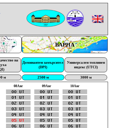
-
ВАРНА
качество на
Доминантен замърсител
Универсален топлинен
духа
(DPI)
индекс (UTCI)
QI)
00 м
2500 м
3000 м
08Aвг
09Aвг
10Aвг