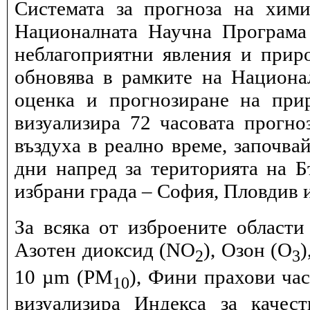
Системата за прогноза на хими
Националната Научна Програма 
неблагоприятни явления и прир
обновява в рамките на Национ
оценка и прогнозиране на при
визуализира 72 часовата прогн
въздуха в реално време, започва
дни напред за територията на Б
избрани града – София, Пловдив и
За всяка от изброените области
Азотен диоксид (NO
), Озон (O
)
2
3
10 µm (PM
), Фини прахови ча
10
визуализира Индекса за качес