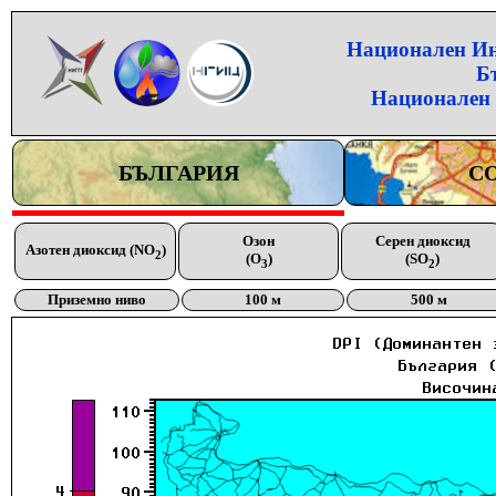
Национален Инс
Б
Национален 
БЪЛГАРИЯ
С
Озон
Серен диоксид
Азотен диоксид (NO
)
2
(O
)
(SO
)
3
2
Приземно ниво
100 м
500 м