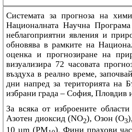
Системата за прогноза на хими
Националната Научна Програма 
неблагоприятни явления и прир
обновява в рамките на Национ
оценка и прогнозиране на при
визуализира 72 часовата прогн
въздуха в реално време, започва
дни напред за територията на Б
избрани града – София, Пловдив и
За всяка от изброените области
Азотен диоксид (NO
), Озон (O
)
2
3
10 µm (PM
), Фини прахови ча
10