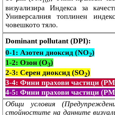
визуализира Индекса за качес
Универсалния топлинен индек
човешкото тяло.
Dominant pollutant (DPI):
0-1: Азотен диоксид (NO
)
2
1-2: Озон (O
)
3
2-3: Серен диоксид (SO
)
2
3-4: Фини прахови частици (PM
4-5: Фини прахови частици (PM
Общи условия (Предупрежден
стойностите на данните визуали