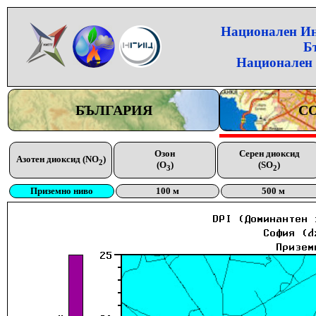
Национален Инс
Б
Национален 
БЪЛГАРИЯ
С
Озон
Серен диоксид
Азотен диоксид (NO
)
2
(O
)
(SO
)
3
2
Приземно ниво
100 м
500 м