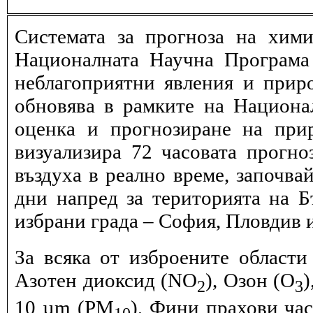
Системата за прогноза на хими
Националната Научна Програма 
неблагоприятни явления и прир
обновява в рамките на Национ
оценка и прогнозиране на при
визуализира 72 часовата прогн
въздуха в реално време, започва
дни напред за територията на Б
избрани града – София, Пловдив и
За всяка от изброените области
Азотен диоксид (NO
), Озон (O
)
2
3
10 µm (PM
), Фини прахови ча
10