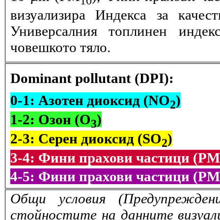
визуализира Индекса за качес
Универсалния топлинен индек
човешкото тяло.
Dominant pollutant (DPI):
0-1: Азотен диоксид (NO
)
2
1-2: Озон (O
)
3
2-3: Серен диоксид (SO
)
2
3-4: Фини прахови частици (PM
4-5: Фини прахови частици (PM
Общи условия (Предупрежден
стойностите на данните визуали