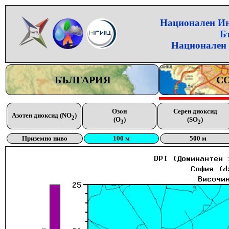
Национален Инс
Б
Национален 
БЪЛГАРИЯ
С
Озон
Серен диоксид
Азотен диоксид (NO
)
2
(O
)
(SO
)
3
2
Приземно ниво
100 м
500 м