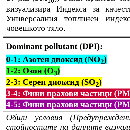
визуализира Индекса за качес
Универсалния топлинен индек
човешкото тяло.
Dominant pollutant (DPI):
0-1: Азотен диоксид (NO
)
2
1-2: Озон (O
)
3
2-3: Серен диоксид (SO
)
2
3-4: Фини прахови частици (PM
4-5: Фини прахови частици (PM
Общи условия (Предупрежден
стойностите на данните визуали