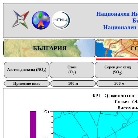
Национален Инс
Б
Национален 
БЪЛГАРИЯ
С
Озон
Серен диоксид
Азотен диоксид (NO
)
2
(O
)
(SO
)
3
2
Приземно ниво
100 м
500 м