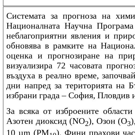
Системата за прогноза на хими
Националната Научна Програма 
неблагоприятни явления и прир
обновява в рамките на Национ
оценка и прогнозиране на при
визуализира 72 часовата прогн
въздуха в реално време, започва
дни напред за територията на Б
избрани града – София, Пловдив и
За всяка от изброените области
Азотен диоксид (NO
), Озон (O
)
2
3
10 µm (PM
), Фини прахови ча
10