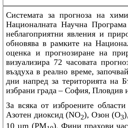
Системата за прогноза на хими
Националната Научна Програма 
неблагоприятни явления и прир
обновява в рамките на Национ
оценка и прогнозиране на при
визуализира 72 часовата прогн
въздуха в реално време, започва
дни напред за територията на Б
избрани града – София, Пловдив и
За всяка от изброените области
Азотен диоксид (NO
), Озон (O
)
2
3
10 µm (PM
), Фини прахови ча
10