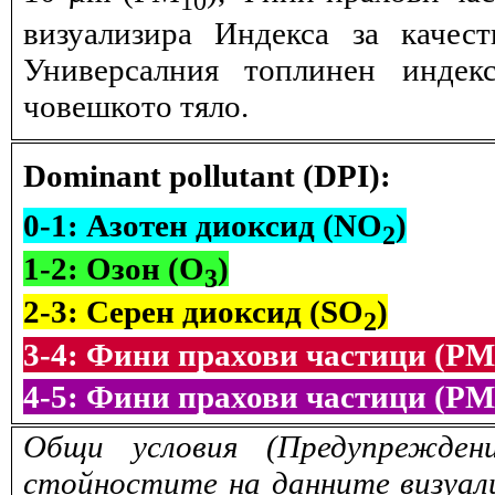
визуализира Индекса за качес
Универсалния топлинен индек
човешкото тяло.
Dominant pollutant (DPI):
0-1: Азотен диоксид (NO
)
2
1-2: Озон (O
)
3
2-3: Серен диоксид (SO
)
2
3-4: Фини прахови частици (PM
4-5: Фини прахови частици (PM
Общи условия (Предупрежден
стойностите на данните визуали