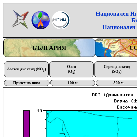
Национален Инс
Б
Национален 
БЪЛГАРИЯ
С
Озон
Серен диоксид
Азотен диоксид (NO
)
2
(O
)
(SO
)
3
2
Приземно ниво
100 м
500 м