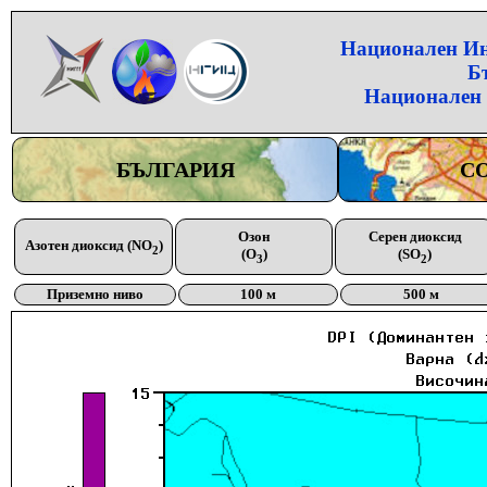
Национален Инс
Б
Национален 
БЪЛГАРИЯ
С
Озон
Серен диоксид
Азотен диоксид (NO
)
2
(O
)
(SO
)
3
2
Приземно ниво
100 м
500 м