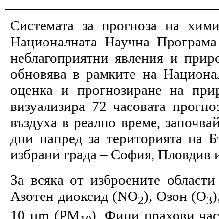
Системата за прогноза на хими
Националната Научна Програма 
неблагоприятни явления и прир
обновява в рамките на Национ
оценка и прогнозиране на при
визуализира 72 часовата прогн
въздуха в реално време, започва
дни напред за територията на Б
избрани града – София, Пловдив и
За всяка от изброените области
Азотен диоксид (NO
), Озон (O
)
2
3
10 µm (PM
), Фини прахови ча
10