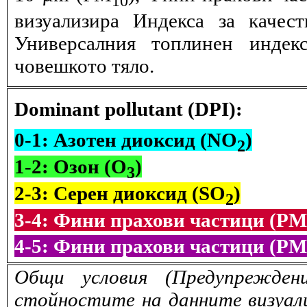
визуализира Индекса за качес
Универсалния топлинен индек
човешкото тяло.
Dominant pollutant (DPI):
0-1: Азотен диоксид (NO
)
2
1-2: Озон (O
)
3
2-3: Серен диоксид (SO
)
2
3-4: Фини прахови частици (PM
4-5: Фини прахови частици (PM
Общи условия (Предупрежден
стойностите на данните визуали