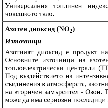
Универсалния топлинен индек
човешкото тяло.
Азотен диоксид (NO
)
2
Източници
Азотният диоксид е продукт на
Основните източници на азоте
топлоелектрически централи (
Под въздействието на интензивн
съединения в атмосферата, азотн
на вторичен замърсител - Озон. 
може да има сериозни последици з