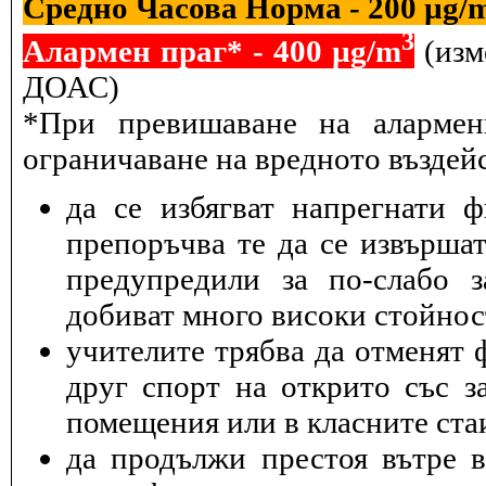
Средно Часова Норма - 200 µg/
3
Алармен праг* - 400 µg/m
(изм
ДОАС)
*При превишаване на алармен
ограничаване на вредното въздейс
да се избягват напрегнати 
препоръчва те да се извършат
предупредили за по-слабо з
добиват много високи стойнос
учителите трябва да отменят 
друг спорт на открито със з
помещения или в класните ста
да продължи престоя вътре 