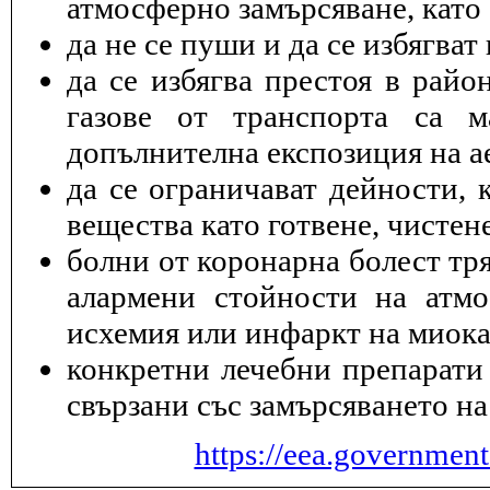
атмосферно замърсяване, като 
да не се пуши и да се избягва
да се избягва престоя в райо
газове от транспорта са 
допълнителна експозиция на а
да се ограничават дейности, 
вещества като готвене, чисте
болни от коронарна болест тря
алармени стойности на атмо
исхемия или инфаркт на миока
конкретни лечебни препарати 
свързани със замърсяването на
https://eea.governmen