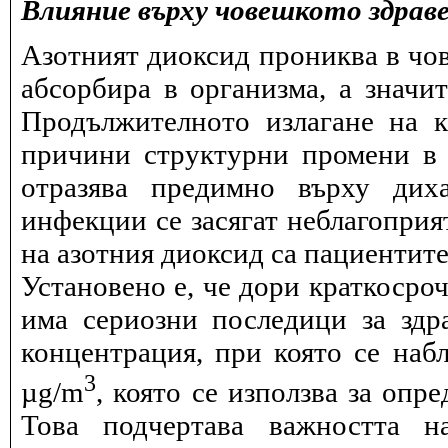
Влияние върху човешкото здрав
Азотният диоксид прониква в чов
абсорбира в организма, а значи
Продължителното излагане на 
причини структурни промени в 
отразява предимно върху дих
инфекции се засягат неблагоприя
на азотния диоксид са пациентите
Установено е, че дори краткосро
има сериозни последици за здра
концентрация, при която се набл
3
µg/m
, която се използва за опр
Това подчертава важността н