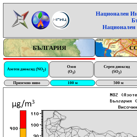
Национален Инс
Б
Национален 
БЪЛГАРИЯ
С
Озон
Серен диоксид
Азотен диоксид (NO
)
2
(O
)
(SO
)
3
2
Приземно ниво
100 м
500 м