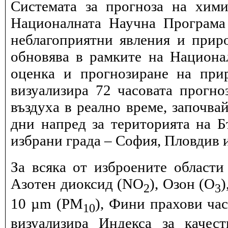
Системата за прогноза на хими
Националната Научна Програма 
неблагоприятни явления и прир
обновява в рамките на Национ
оценка и прогнозиране на при
визуализира 72 часовата прогн
въздуха в реално време, започва
дни напред за територията на Б
избрани града – София, Пловдив и
За всяка от изброените области
Азотен диоксид (NO
), Озон (O
)
2
3
10 µm (PM
), Фини прахови ча
10
визуализира Индекса за качес