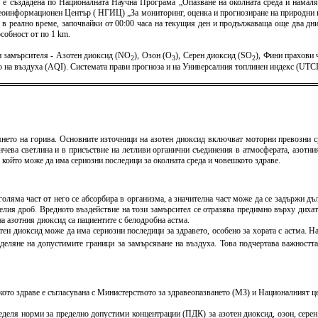
) е създадена по Националната Научна Програма „Опазване на околната среда и намаля
оинформационен Център ( НГИЦ) „За мониторинг, оценка и прогнозиране на природни и 
 в реално време, започвайки от 00:00 часа на текущия ден и продължаваща още два дни 
собност от по 1 km.
 замърсителя - Азотен диоксид (NO
), Озон (O
), Серен диоксид (SO
), Фини прахови
2
3
2
тво на въздуха (AQI). Системата прави прогноза и на Универсалния топлинен индекс (U
янето на горива. Основните източници на азотен диоксид включват моторни превозни
ева светлина и в присъствие на летливи органични съединения в атмосферата, азотни
, който може да има сериозни последици за околната среда и човешкото здраве.
ляма част от него се абсорбира в организма, а значителна част може да се задържи дъ
лия дроб. Вредното въздействие на този замърсител се отразява предимно върху дихат
а азотния диоксид са пациентите с белодробна астма.
отен диоксид може да има сериозни последици за здравето, особено за хората с астма. Н
еделяне на допустимите граници за замърсяване на въздуха. Това подчертава важността
то здраве е съгласувана с Министерството за здравеопазването (МЗ) и Националният цен
пределя норми за пределно допустими концентрации (ПДК) за азотен диоксид, озон, сере