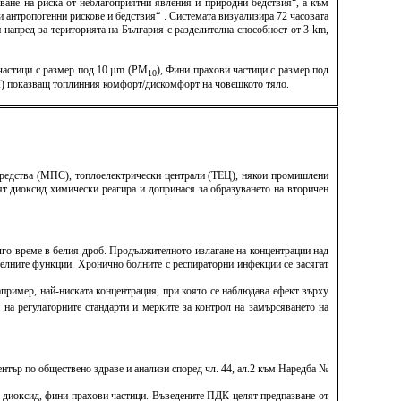
ване на риска от неблагоприятни явления и природни бедствия“, а към
антропогенни рискове и бедствия“ . Системата визуализира 72 часовата
напред за територията на България с разделителна способност от 3 km,
 частици с размер под 10 µm (PM
), Фини прахови частици с размер под
10
TCI) показващ топлинния комфорт/дискомфорт на човешкото тяло.
 средства (МПС), топлоелектрически централи (ТЕЦ), някои промишлени
ят диоксид химически реагира и допринася за образуването на вторичен
лго време в белия дроб. Продължителното излагане на концентрации над
елните функции. Хронично болните с респираторни инфекции се засягат
апример, най-ниската концентрация, при която се наблюдава ефект върху
 на регулаторните стандарти и мерките за контрол на замърсяването на
тър по обществено здраве и анализи според чл. 44, ал.2 към Наредба №
н диоксид, фини прахови частици. Въведените ПДК целят предпазване от