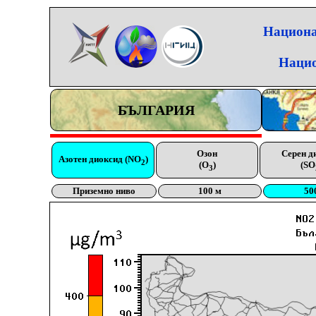
Национа
Нацио
БЪЛГАРИЯ
Озон
Серен д
Азотен диоксид (NO
)
2
(O
)
(SO
3
Приземно ниво
100 м
50