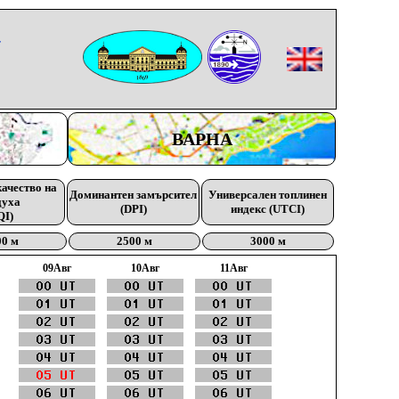
-
ВАРНА
качество на
Доминантен замърсител
Универсален топлинен
духа
(DPI)
индекс (UTCI)
QI)
00 м
2500 м
3000 м
09Aвг
10Aвг
11Aвг