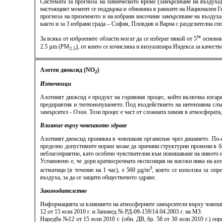
Системата за прогноза на химическото време (замърсяване на въздуха
настоящият момент се поддържа и обновява в рамките на Национален Ге
прогноза на приземното и на избрани височини замърсяване на въздуха
както и за 3 избрани града – София, Пловдив и Варна с разделителна спо
те
За всяка от изброените области могат да се изберат някой от 5
основни
2.5 µm (PM
), от които се изчислява и визуализира Индекса за качес
2.5
Азотен диоксид (NO
)
2
Източници
Азотният диоксид е продукт на горивния процес, който включва изгар
предприятия и тютюнопушенето. Под въздействието на интензивна слънч
замърсител - Озон. Този процес е част от сложната химия в атмосферата
Влияние върху човешкото здраве
Азотният диоксид прониква в човешкия организъм чрез дишането. По-го
пределно допустимите норми може да причини структурни промени в бе
неблагоприятно, като особено чувствителни към повишаване на нивото н
Установено е, че дори краткосрочната експозиция на високи нива на аз
3
астматици (в течение на 1 час), е 560 µg/m
, която се използва за опр
въздуха, за да се защити общественото здраве.
Законодателство
Информацията за влиянието на атмосферните замърсители върху човешко
12 от 15 юли 2010 г. и Заповед № РД-09-159/14.04.2003 г. на МЗ.
Наредба №12 от 15 юли 2010 г. (обн. ДВ, бр. 58 от 30 юли 2010 г.) о