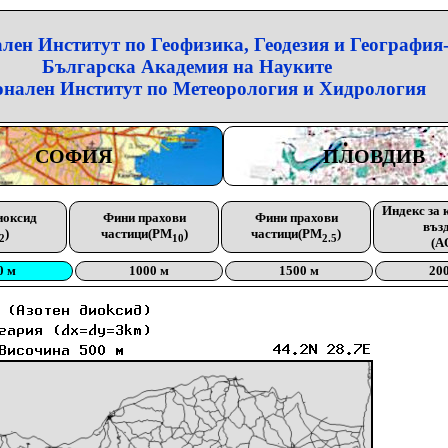
лен Институт по Геофизика, Геодезия и География
Българска Академия на Науките
нален Институт по Метеорология и Хидрология
СОФИЯ
ПЛОВДИВ
Индекс за 
иоксид
Фини прахови
Фини прахови
въз
)
частици(PM
)
частици(PM
)
2
10
2.5
(A
0 м
1000 м
1500 м
20