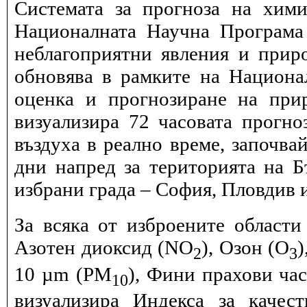
Системата за прогноза на хими
Националната Научна Програма 
неблагоприятни явления и прир
обновява в рамките на Национ
оценка и прогнозиране на при
визуализира 72 часовата прогн
въздуха в реално време, започва
дни напред за територията на Б
избрани града – София, Пловдив и
За всяка от изброените области
Азотен диоксид (NO
), Озон (O
)
2
3
10 µm (PM
), Фини прахови ча
10
визуализира Индекса за качес