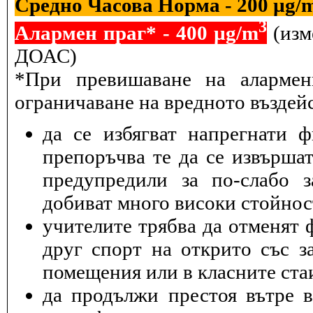
Средно Часова Норма - 200 µg/
3
Алармен праг* - 400 µg/m
(изм
ДОАС)
*При превишаване на алармен
ограничаване на вредното въздейс
да се избягват напрегнати 
препоръчва те да се извършат
предупредили за по-слабо з
добиват много високи стойнос
учителите трябва да отменят 
друг спорт на открито със з
помещения или в класните ста
да продължи престоя вътре 