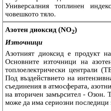
Универсалния топлинен индек
човешкото тяло.
Азотен диоксид (NO
)
2
Източници
Азотният диоксид е продукт на
Основните източници на азоте
топлоелектрически централи (
Под въздействието на интензивн
съединения в атмосферата, азотн
на вторичен замърсител - Озон. 
може да има сериозни последици з