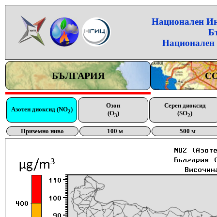
Национален Инс
Б
Национален 
БЪЛГАРИЯ
С
Озон
Серен диоксид
Азотен диоксид (NO
)
2
(O
)
(SO
)
3
2
Приземно ниво
100 м
500 м