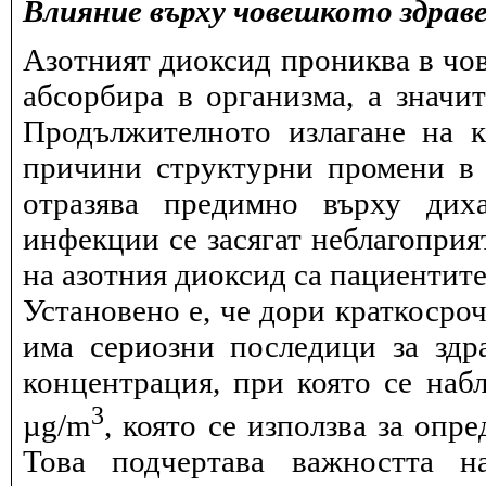
Влияние върху човешкото здрав
Азотният диоксид прониква в чов
абсорбира в организма, а значи
Продължителното излагане на 
причини структурни промени в 
отразява предимно върху дих
инфекции се засягат неблагоприя
на азотния диоксид са пациентите
Установено е, че дори краткосро
има сериозни последици за здра
концентрация, при която се набл
3
µg/m
, която се използва за опр
Това подчертава важността н