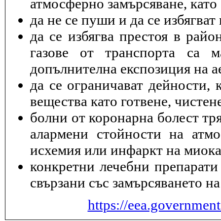
атмосферно замърсяване, като 
да не се пуши и да се избягва
да се избягва престоя в райо
газове от транспорта са 
допълнителна експозиция на а
да се ограничават дейности, 
вещества като готвене, чисте
болни от коронарна болест тря
алармени стойности на атмо
исхемия или инфаркт на миока
конкретни лечебни препарати 
свързани със замърсяването на
https://eea.governmen