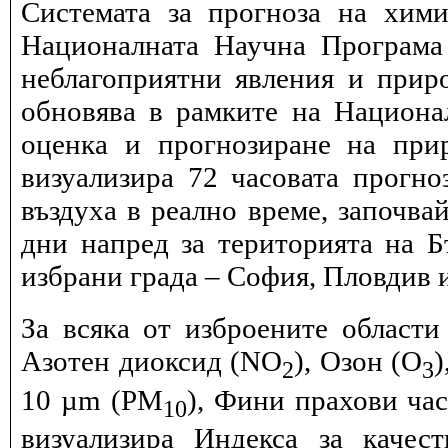
Системата за прогноза на хими
Националната Научна Програма 
неблагоприятни явления и прир
обновява в рамките на Национ
оценка и прогнозиране на при
визуализира 72 часовата прогн
въздуха в реално време, започва
дни напред за територията на Б
избрани града – София, Пловдив и
За всяка от изброените области
Азотен диоксид (NO
), Озон (O
)
2
3
10 µm (PM
), Фини прахови ча
10
визуализира Индекса за качес