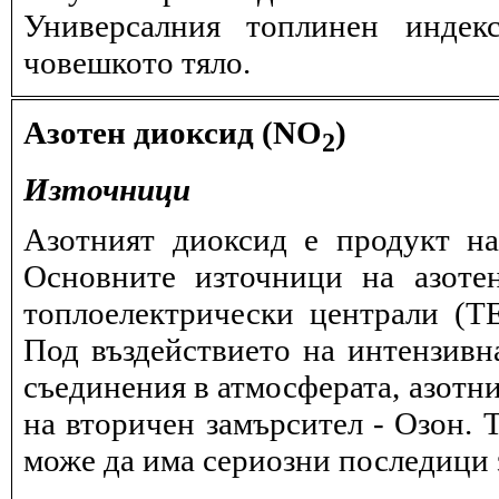
Универсалния топлинен индек
човешкото тяло.
Азотен диоксид (NO
)
2
Източници
Азотният диоксид е продукт на
Основните източници на азоте
топлоелектрически централи (
Под въздействието на интензивн
съединения в атмосферата, азотн
на вторичен замърсител - Озон. 
може да има сериозни последици з