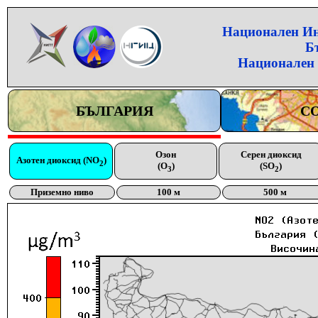
Национален Инс
Б
Национален 
БЪЛГАРИЯ
С
Озон
Серен диоксид
Азотен диоксид (NO
)
2
(O
)
(SO
)
3
2
Приземно ниво
100 м
500 м