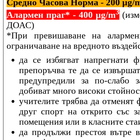
Средно Часова Норма - 200 µg/
3
Алармен праг* - 400 µg/m
(изм
ДОАС)
*При превишаване на алармен
ограничаване на вредното въздейс
да се избягват напрегнати 
препоръчва те да се извършат
предупредили за по-слабо з
добиват много високи стойнос
учителите трябва да отменят 
друг спорт на открито със з
помещения или в класните ста
да продължи престоя вътре 