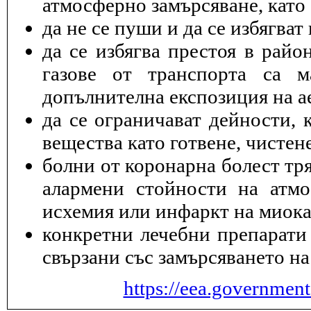
атмосферно замърсяване, като 
да не се пуши и да се избягва
да се избягва престоя в райо
газове от транспорта са 
допълнителна експозиция на а
да се ограничават дейности, 
вещества като готвене, чисте
болни от коронарна болест тря
алармени стойности на атмо
исхемия или инфаркт на миока
конкретни лечебни препарати 
свързани със замърсяването на
https://eea.governmen