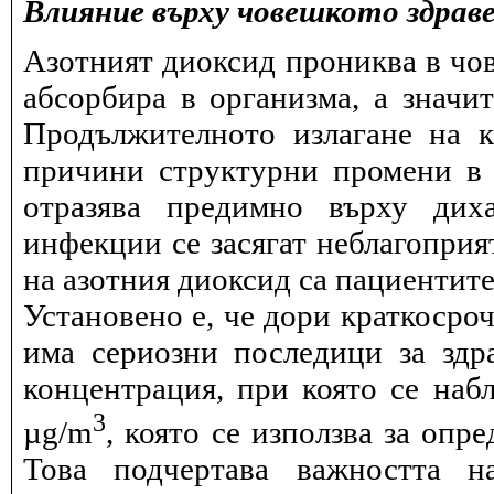
Влияние върху човешкото здрав
Азотният диоксид прониква в чов
абсорбира в организма, а значи
Продължителното излагане на 
причини структурни промени в 
отразява предимно върху дих
инфекции се засягат неблагоприя
на азотния диоксид са пациентите
Установено е, че дори краткосро
има сериозни последици за здра
концентрация, при която се набл
3
µg/m
, която се използва за опр
Това подчертава важността н