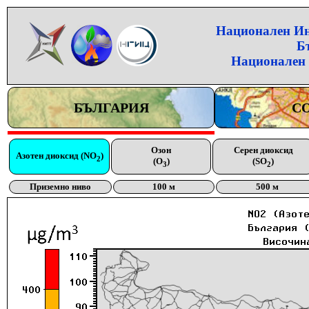
Национален Инс
Б
Национален 
БЪЛГАРИЯ
С
Озон
Серен диоксид
Азотен диоксид (NO
)
2
(O
)
(SO
)
3
2
Приземно ниво
100 м
500 м