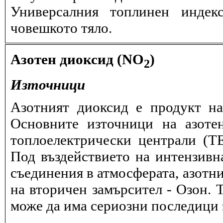
Универсалния топлинен индек
човешкото тяло.
Азотен диоксид (NO
)
2
Източници
Азотният диоксид е продукт на
Основните източници на азоте
топлоелектрически централи (
Под въздействието на интензивн
съединения в атмосферата, азотн
на вторичен замърсител - Озон. 
може да има сериозни последици з