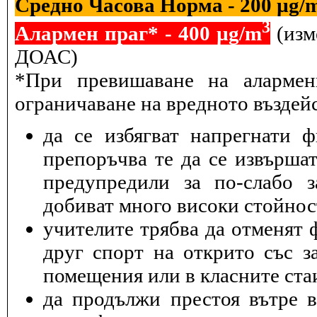
Средно Часова Норма - 200 µg/
3
Алармен праг* - 400 µg/m
(изм
ДОАС)
*При превишаване на алармен
ограничаване на вредното въздейс
да се избягват напрегнати 
препоръчва те да се извършат
предупредили за по-слабо з
добиват много високи стойнос
учителите трябва да отменят 
друг спорт на открито със з
помещения или в класните ста
да продължи престоя вътре 