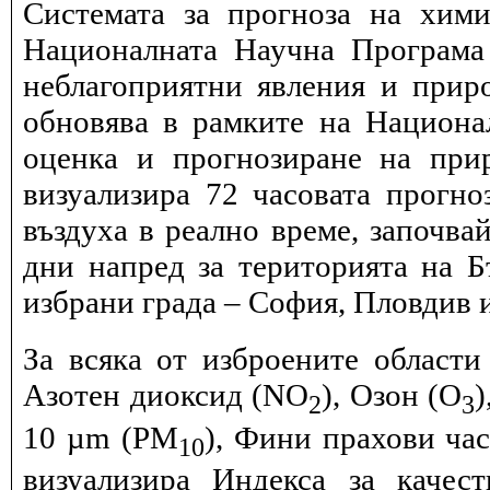
Системата за прогноза на хими
Националната Научна Програма 
неблагоприятни явления и прир
обновява в рамките на Национ
оценка и прогнозиране на при
визуализира 72 часовата прогн
въздуха в реално време, започва
дни напред за територията на Б
избрани града – София, Пловдив и
За всяка от изброените области
Азотен диоксид (NO
), Озон (O
)
2
3
10 µm (PM
), Фини прахови ча
10
визуализира Индекса за качес