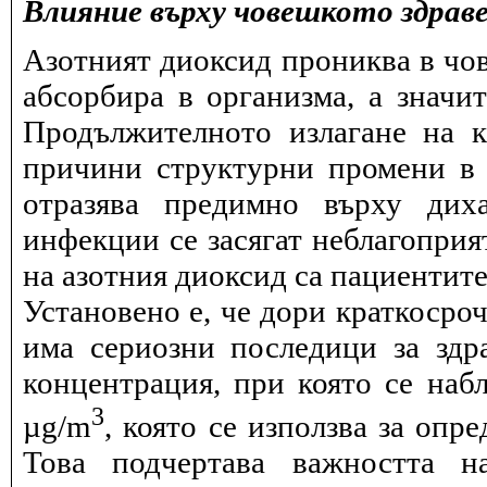
Влияние върху човешкото здрав
Азотният диоксид прониква в чов
абсорбира в организма, а значи
Продължителното излагане на 
причини структурни промени в 
отразява предимно върху дих
инфекции се засягат неблагоприя
на азотния диоксид са пациентите
Установено е, че дори краткосро
има сериозни последици за здра
концентрация, при която се набл
3
µg/m
, която се използва за опр
Това подчертава важността н