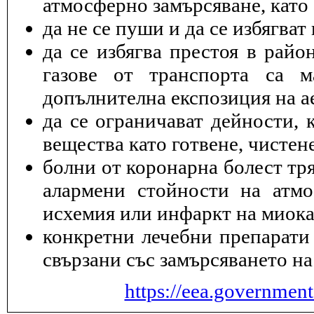
атмосферно замърсяване, като 
да не се пуши и да се избягва
да се избягва престоя в райо
газове от транспорта са 
допълнителна експозиция на а
да се ограничават дейности, 
вещества като готвене, чисте
болни от коронарна болест тря
алармени стойности на атмо
исхемия или инфаркт на миока
конкретни лечебни препарати 
свързани със замърсяването на
https://eea.governmen