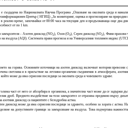
) е създадена по Националната Научна Програма „Опазване на околната среда и намаля
оинформационен Център ( НГИЦ) „За мониторинг, оценка и прогнозиране на природни и 
 в реално време, започвайки от 00:00 часа на текущия ден и продължаваща още два дни 
собност от по 1 km.
 замърсителя - Азотен диоксид (NO
), Озон (O
), Серен диоксид (SO
), Фини прахови
2
3
2
тво на въздуха (AQI). Системата прави прогноза и на Универсалния топлинен индекс (U
янето на горива. Основните източници на азотен диоксид включват моторни превозни
ева светлина и в присъствие на летливи органични съединения в атмосферата, азотни
, който може да има сериозни последици за околната среда и човешкото здраве.
ляма част от него се абсорбира в организма, а значителна част може да се задържи дъ
лия дроб. Вредното въздействие на този замърсител се отразява предимно върху дихат
а азотния диоксид са пациентите с белодробна астма.
отен диоксид може да има сериозни последици за здравето, особено за хората с астма. Н
еделяне на допустимите граници за замърсяване на въздуха. Това подчертава важността