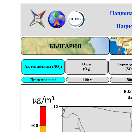
Национа
Нацио
БЪЛГАРИЯ
Озон
Серен д
Азотен диоксид (NO
)
2
(O
)
(SO
3
Приземно ниво
100 м
50