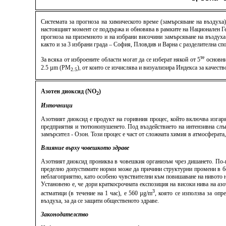
Системата за прогноза на химическото време (замърсяване на въздуха
настоящият момент се поддържа и обновява в рамките на Национален Ге
прогноза на приземното и на избрани височини замърсяване на въздуха
както и за 3 избрани града – София, Пловдив и Варна с разделителна спо
те
За всяка от изброените области могат да се изберат някой от 5
основни
2.5 µm (PM
), от които се изчислява и визуализира Индекса за качес
2.5
Азотен диоксид (NO
)
2
Източници
Азотният диоксид е продукт на горивния процес, който включва изгар
предприятия и тютюнопушенето. Под въздействието на интензивна слънч
замърсител - Озон. Този процес е част от сложната химия в атмосферата
Влияние върху човешкото здраве
Азотният диоксид прониква в човешкия организъм чрез дишането. По-го
пределно допустимите норми може да причини структурни промени в бе
неблагоприятно, като особено чувствителни към повишаване на нивото н
Установено е, че дори краткосрочната експозиция на високи нива на аз
3
астматици (в течение на 1 час), е 560 µg/m
, която се използва за опр
въздуха, за да се защити общественото здраве.
Законодателство