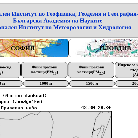
лен Институт по Геофизика, Геодезия и География
Българска Академия на Науките
нален Институт по Метеорология и Хидрология
СОФИЯ
ПЛОВДИВ
Индекс за 
иоксид
Фини прахови
Фини прахови
въз
)
частици(PM
)
частици(PM
)
2
10
2.5
(A
0 м
1000 м
1500 м
20