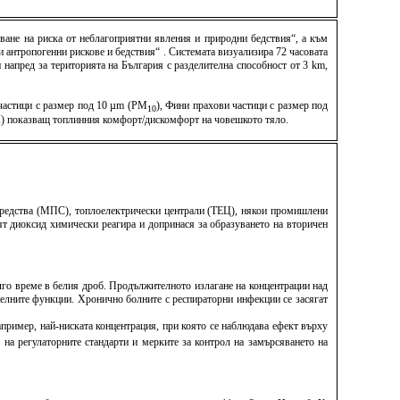
ване на риска от неблагоприятни явления и природни бедствия“, а към
антропогенни рискове и бедствия“ . Системата визуализира 72 часовата
напред за територията на България с разделителна способност от 3 km,
 частици с размер под 10 µm (PM
), Фини прахови частици с размер под
10
TCI) показващ топлинния комфорт/дискомфорт на човешкото тяло.
 средства (МПС), топлоелектрически централи (ТЕЦ), някои промишлени
ят диоксид химически реагира и допринася за образуването на вторичен
лго време в белия дроб. Продължителното излагане на концентрации над
елните функции. Хронично болните с респираторни инфекции се засягат
апример, най-ниската концентрация, при която се наблюдава ефект върху
 на регулаторните стандарти и мерките за контрол на замърсяването на