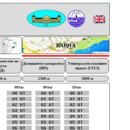
-
ВАРНА
качество на
Доминантен замърсител
Универсален топлинен
духа
(DPI)
индекс (UTCI)
QI)
00 м
2500 м
3000 м
08Aвг
09Aвг
10Aвг