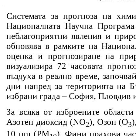
Системата за прогноза на хими
Националната Научна Програма 
неблагоприятни явления и прир
обновява в рамките на Национ
оценка и прогнозиране на при
визуализира 72 часовата прогн
въздуха в реално време, започва
дни напред за територията на Б
избрани града – София, Пловдив и
За всяка от изброените области
Азотен диоксид (NO
), Озон (O
)
2
3
10 µm (PM
), Фини прахови ча
10