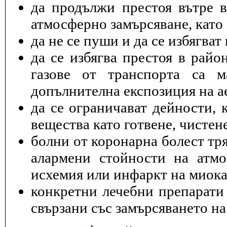
да продължи престоя вътре 
атмосферно замърсяване, като 
да не се пуши и да се избягва
да се избягва престоя в райо
газове от транспорта са 
допълнителна експозиция на а
да се ограничават дейности, 
вещества като готвене, чисте
болни от коронарна болест тря
алармени стойности на атмо
исхемия или инфаркт на миока
конкретни лечебни препарати 
свързани със замърсяването на