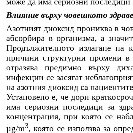
може да има сериозни последици з
Влияние върху човешкото здрав
Азотният диоксид прониква в чов
абсорбира в организма, а значи
Продължителното излагане на 
причини структурни промени в 
отразява предимно върху дих
инфекции се засягат неблагоприя
на азотния диоксид са пациентите
Установено е, че дори краткосро
има сериозни последици за здра
концентрация, при която се набл
3
µg/m
, която се използва за опр