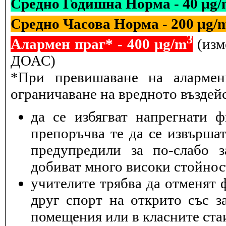
Средно Годишна Норма - 40 µg
Средно Часова Норма - 200 µg/
3
Алармен праг* - 400 µg/m
(изм
ДОАС)
*При превишаване на алармен
ограничаване на вредното въздейс
да се избягват напрегнати 
препоръчва те да се извършат
предупредили за по-слабо з
добиват много високи стойнос
учителите трябва да отменят 
друг спорт на открито със з
помещения или в класните ста