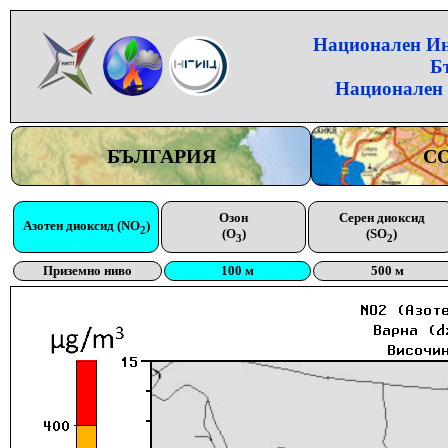
Национален Инс
Б
Национален 
БЪЛГАРИЯ
С
Озон
Серен диоксид
Азотен диоксид (NO
)
2
(O
)
(SO
)
3
2
Приземно ниво
100 м
500 м