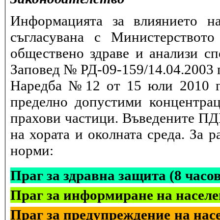
Информацията за влиянието на
съгласувана с Министерството
обществено здраве и анализи сп
Заповед № РД-09-159/14.04.2003 г
Наредба №12 от 15 юли 2010 г.
пределно допустими концентрац
прахови частици. Въведените ПДК
на хората и околната среда. За 
норми:
Праг за здравна защита (8 часо
Праг за информиране на населе
Праг за предупреждение на насе