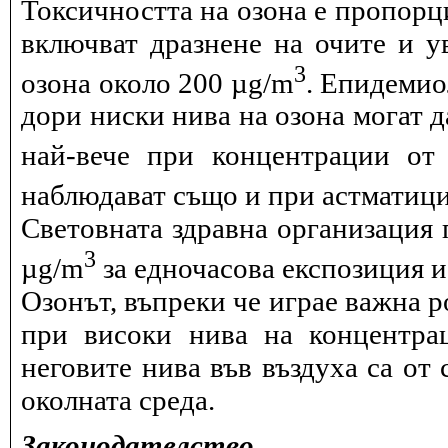
Токсичността на озона е пропорц
включват дразнене на очите и 
3
озона около 200 µg/m
. Епидемио
дори ниски нива на озона могат 
най-вече при концентрации от
наблюдават също и при астматици
Световната здравна организация 
3
µg/m
за едночасова експозиция и 
Озонът, въпреки че играе важна р
при високи нива на концентра
неговите нива във въздуха са от 
околната среда.
Законодателство