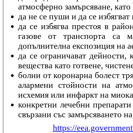
атмосферно замърсяване, като 
да не се пуши и да се избягва
да се избягва престоя в райо
газове от транспорта са 
допълнителна експозиция на а
да се ограничават дейности, 
вещества като готвене, чисте
болни от коронарна болест тря
алармени стойности на атмо
исхемия или инфаркт на миока
конкретни лечебни препарати 
свързани със замърсяването на
https://eea.governmen