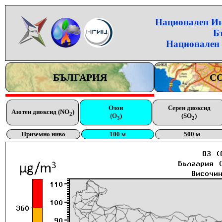
Национален Инс
Б
Национален 
БЪЛГАРИЯ
С
Озон
Серен диоксид
Азотен диоксид (NO
)
2
(O
)
(SO
)
3
2
Приземно ниво
100 м
500 м