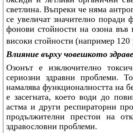
светлина. Въпреки че няма антро
се увеличат значително поради 
фонови стойности на озона във в
високи стойности (например 120
Влияние върху човешкото здрав
Озонът е изключително токсич
сериозни здравни проблеми. Т
намалява функционалността на бе
е засегната, което води до пов
астма и други респираторни про
продължителни престои на отк
здравословни проблеми.