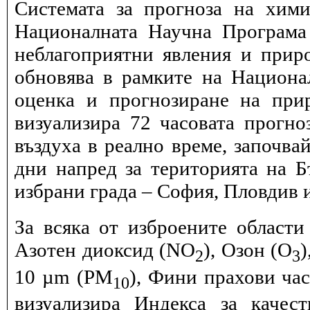
Системата за прогноза на хими
Националната Научна Програма 
неблагоприятни явления и прир
обновява в рамките на Национ
оценка и прогнозиране на при
визуализира 72 часовата прогн
въздуха в реално време, започва
дни напред за територията на Б
избрани града – София, Пловдив и
За всяка от изброените области
Азотен диоксид (NO
), Озон (O
)
2
3
10 µm (PM
), Фини прахови ча
10
визуализира Индекса за качес