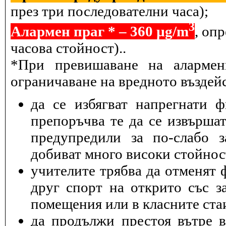
през три последователни часа);
3
Алармен праг * – 360 µg/m
, оп
часова стойност)..
*При превишаване на алармен
ограничаване на вредното въздейс
да се избягват напрегнати 
препоръчва те да се извършат
предупредили за по-слабо з
добиват много високи стойнос
учителите трябва да отменят 
друг спорт на открито със з
помещения или в класните ста
да продължи престоя вътре 