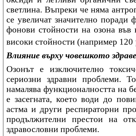
светлина. Въпреки че няма антро
се увеличат значително поради 
фонови стойности на озона във в
високи стойности (например 120
Влияние върху човешкото здрав
Озонът е изключително токсич
сериозни здравни проблеми. Т
намалява функционалността на бе
е засегната, което води до пов
астма и други респираторни про
продължителни престои на отк
здравословни проблеми.