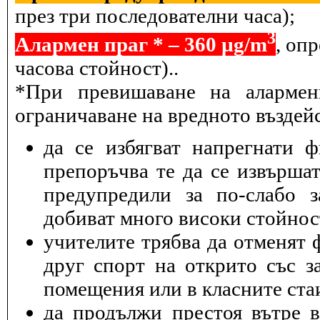
през три последователни часа);
3
Алармен праг * – 360 µg/m
, оп
часова стойност)..
*При превишаване на алармен
ограничаване на вредното въздейс
да се избягват напрегнати 
препоръчва те да се извършат
предупредили за по-слабо з
добиват много високи стойнос
учителите трябва да отменят 
друг спорт на открито със з
помещения или в класните ста
да продължи престоя вътре 