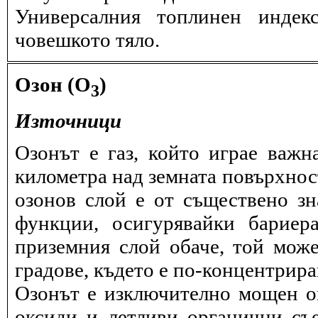
Универсалния топлинен индек
човешкото тяло.
Озон (O
)
3
Източници
Озонът е газ, който играе важн
километра над земната повърхнос
озонов слой е от съществено зн
функции, осигурявайки бариер
приземния слой обаче, той може
градове, където е по-концентрира
Озонът е изключително мощен ок
оксиди и летливи органични съ