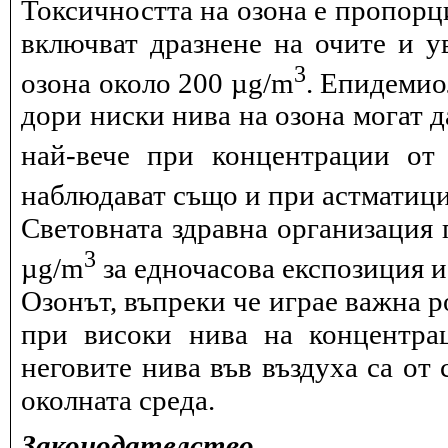
Токсичността на озона е пропорц
включват дразнене на очите и 
3
озона около 200 µg/m
. Епидемио
дори ниски нива на озона могат 
най-вече при концентрации от
наблюдават също и при астматици
Световната здравна организация 
3
µg/m
за едночасова експозиция и 
Озонът, въпреки че играе важна р
при високи нива на концентра
неговите нива във въздуха са от 
околната среда.
Законодателство