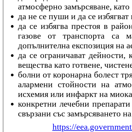
атмосферно замърсяване, като 
да не се пуши и да се избягва
да се избягва престоя в райо
газове от транспорта са 
допълнителна експозиция на а
да се ограничават дейности, 
вещества като готвене, чисте
болни от коронарна болест тря
алармени стойности на атмо
исхемия или инфаркт на миока
конкретни лечебни препарати 
свързани със замърсяването на
https://eea.governmen