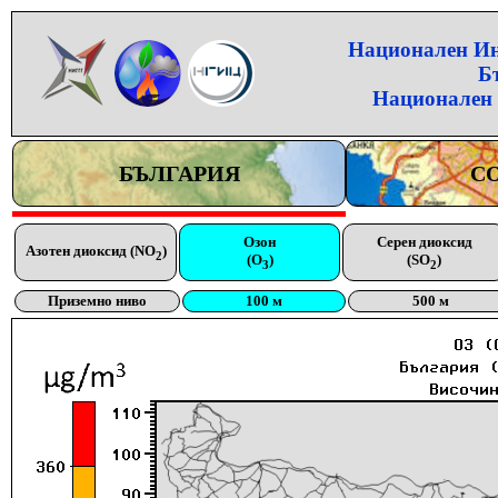
Национален Инс
Б
Национален 
БЪЛГАРИЯ
С
Озон
Серен диоксид
Азотен диоксид (NO
)
2
(O
)
(SO
)
3
2
Приземно ниво
100 м
500 м