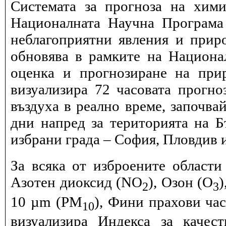
Системата за прогноза на хими
Националната Научна Програма 
неблагоприятни явления и прир
обновява в рамките на Национ
оценка и прогнозиране на при
визуализира 72 часовата прогн
въздуха в реално време, започва
дни напред за територията на Б
избрани града – София, Пловдив и
За всяка от изброените области
Азотен диоксид (NO
), Озон (O
)
2
3
10 µm (PM
), Фини прахови ча
10
визуализира Индекса за качес