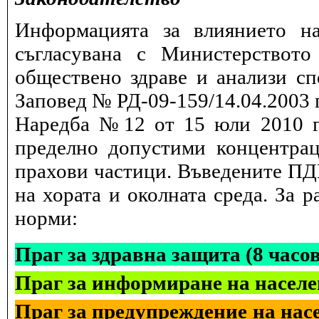
Информацията за влиянието на
съгласувана с Министерството
обществено здраве и анализи сп
Заповед № РД-09-159/14.04.2003 г
Наредба №12 от 15 юли 2010 г.
пределно допустими концентрац
прахови частици. Въведените ПДК
на хората и околната среда. За 
норми:
Праг за здравна защита (8 часо
Праг за информиране на населе
Праг за предупреждение на насе