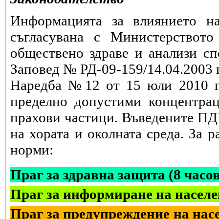
Информацията за влиянието на
съгласувана с Министерството
обществено здраве и анализи сп
Заповед № РД-09-159/14.04.2003 г
Наредба №12 от 15 юли 2010 г.
пределно допустими концентрац
прахови частици. Въведените ПДК
на хората и околната среда. За 
норми:
Праг за здравна защита (8 часо
Праг за информиране на населе
Праг за предупреждение на насе