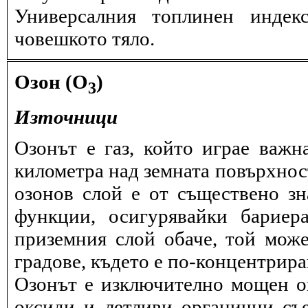
Универсалния топлинен индек
човешкото тяло.
Озон (O
)
3
Източници
Озонът е газ, който играе важн
километра над земната повърхнос
озонов слой е от съществено зн
функции, осигурявайки бариер
приземния слой обаче, той може
градове, където е по-концентрира
Озонът е изключително мощен ок
оксиди и летливи органични съ