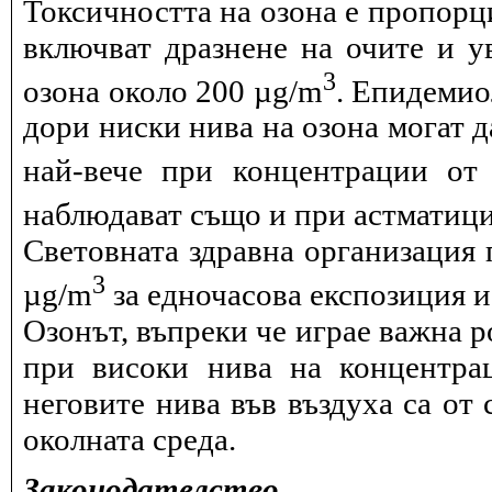
Токсичността на озона е пропорц
включват дразнене на очите и 
3
озона около 200 µg/m
. Епидемио
дори ниски нива на озона могат 
най-вече при концентрации от
наблюдават също и при астматици
Световната здравна организация 
3
µg/m
за едночасова експозиция и 
Озонът, въпреки че играе важна р
при високи нива на концентра
неговите нива във въздуха са от 
околната среда.
Законодателство