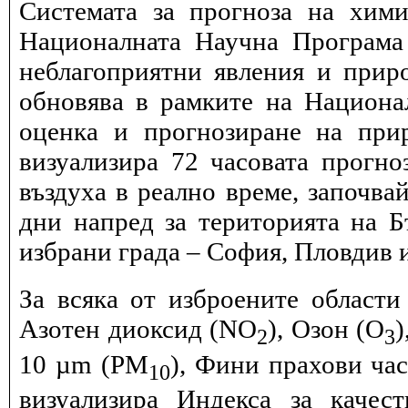
Системата за прогноза на хими
Националната Научна Програма 
неблагоприятни явления и прир
обновява в рамките на Национ
оценка и прогнозиране на при
визуализира 72 часовата прогн
въздуха в реално време, започва
дни напред за територията на Б
избрани града – София, Пловдив и
За всяка от изброените области
Азотен диоксид (NO
), Озон (O
)
2
3
10 µm (PM
), Фини прахови ча
10
визуализира Индекса за качес