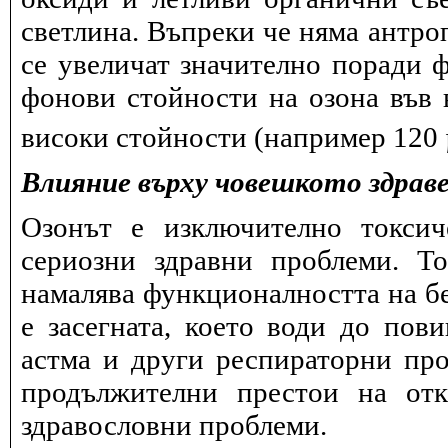
светлина. Въпреки че няма антро
се увеличат значително поради 
фонови стойности на озона във в
високи стойности (например 120
Влияние върху човешкото здрав
Озонът е изключително токсич
сериозни здравни проблеми. Т
намалява функционалността на бе
е засегната, което води до пов
астма и други респираторни про
продължителни престои на отк
здравословни проблеми.