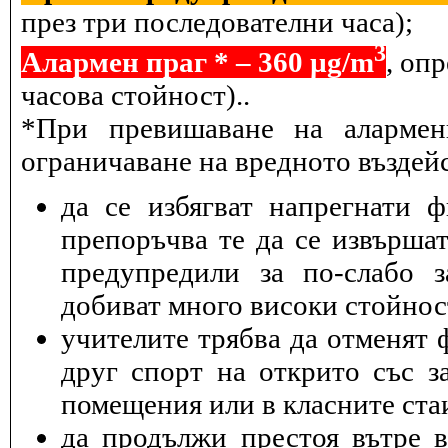
през три последователни часа);
3
Алармен праг * – 360 µg/m
, оп
часова стойност)..
*При превишаване на алармен
ограничаване на вредното въздейс
да се избягват напрегнати 
препоръчва те да се извършат
предупредили за по-слабо з
добиват много високи стойнос
учителите трябва да отменят 
друг спорт на открито със з
помещения или в класните ста
да продължи престоя вътре 