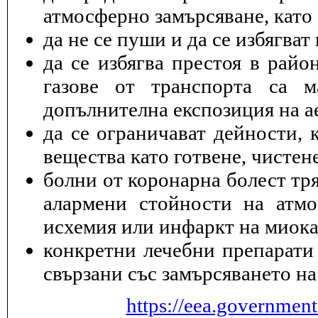
атмосферно замърсяване, като 
да не се пуши и да се избягва
да се избягва престоя в райо
газове от транспорта са 
допълнителна експозиция на а
да се ограничават дейности, 
вещества като готвене, чисте
болни от коронарна болест тря
алармени стойности на атмо
исхемия или инфаркт на миока
конкретни лечебни препарати 
свързани със замърсяването на
https://eea.governmen