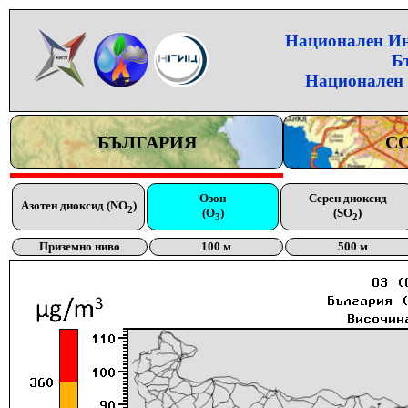
Национален Инс
Б
Национален 
БЪЛГАРИЯ
С
Озон
Серен диоксид
Азотен диоксид (NO
)
2
(O
)
(SO
)
3
2
Приземно ниво
100 м
500 м