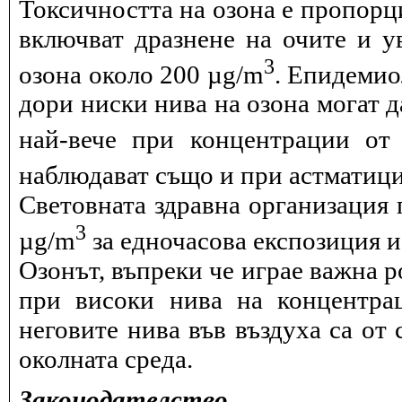
Токсичността на озона е пропорц
включват дразнене на очите и 
3
озона около 200 µg/m
. Епидемио
дори ниски нива на озона могат 
най-вече при концентрации от
наблюдават също и при астматици
Световната здравна организация 
3
µg/m
за едночасова експозиция и 
Озонът, въпреки че играе важна р
при високи нива на концентра
неговите нива във въздуха са от 
околната среда.
Законодателство