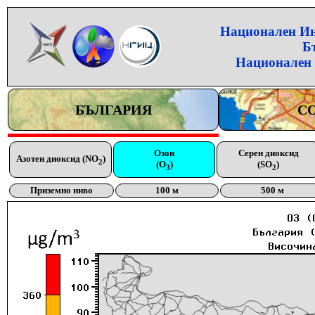
Национален Инс
Б
Национален 
БЪЛГАРИЯ
С
Озон
Серен диоксид
Азотен диоксид (NO
)
2
(O
)
(SO
)
3
2
Приземно ниво
100 м
500 м