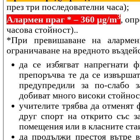
през три последователни часа);
3
Алармен праг * – 360 µg/m
, оп
часова стойност)..
*При превишаване на алармен
ограничаване на вредното въздейс
да се избягват напрегнати 
препоръчва те да се извършат
предупредили за по-слабо з
добиват много високи стойнос
учителите трябва да отменят 
друг спорт на открито със з
помещения или в класните ста
да продължи престоя вътре 