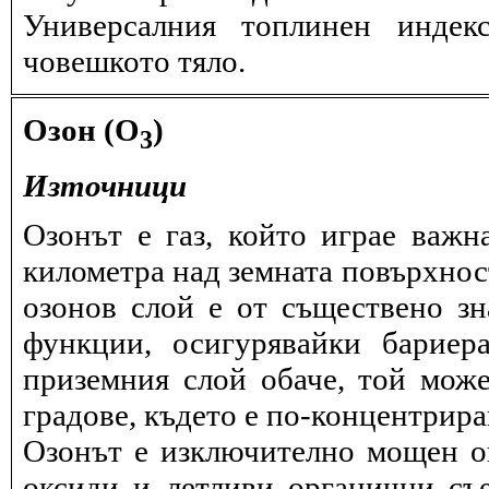
Универсалния топлинен индек
човешкото тяло.
Озон (O
)
3
Източници
Озонът е газ, който играе важн
километра над земната повърхнос
озонов слой е от съществено зн
функции, осигурявайки бариер
приземния слой обаче, той може
градове, където е по-концентрира
Озонът е изключително мощен ок
оксиди и летливи органични съ