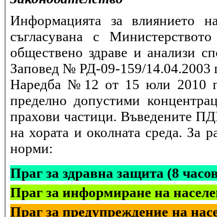
Информацията за влиянието на
съгласувана с Министерството
обществено здраве и анализи сп
Заповед № РД-09-159/14.04.2003 г
Наредба №12 от 15 юли 2010 г.
пределно допустими концентрац
прахови частици. Въведените ПДК
на хората и околната среда. За 
норми:
Праг за здравна защита (8 часо
Праг за информиране на населе
Праг за предупреждение на насе