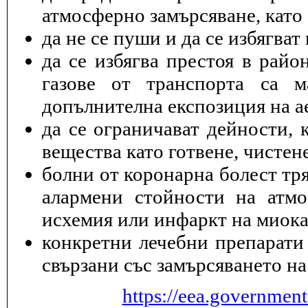
атмосферно замърсяване, като 
да не се пуши и да се избягва
да се избягва престоя в райо
газове от транспорта са 
допълнителна експозиция на а
да се ограничават дейности, 
вещества като готвене, чисте
болни от коронарна болест тря
алармени стойности на атмо
исхемия или инфаркт на миока
конкретни лечебни препарати 
свързани със замърсяването на
https://eea.governmen