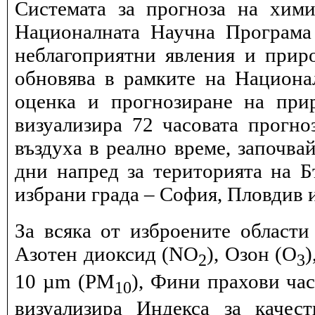
Системата за прогноза на хими
Националната Научна Програма 
неблагоприятни явления и прир
обновява в рамките на Национ
оценка и прогнозиране на при
визуализира 72 часовата прогн
въздуха в реално време, започва
дни напред за територията на Б
избрани града – София, Пловдив и
За всяка от изброените области
Азотен диоксид (NO
), Озон (O
)
2
3
10 µm (PM
), Фини прахови ча
10
визуализира Индекса за качес