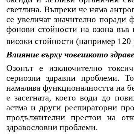
светлина. Въпреки че няма антро
се увеличат значително поради 
фонови стойности на озона във в
високи стойности (например 120
Влияние върху човешкото здрав
Озонът е изключително токсич
сериозни здравни проблеми. Т
намалява функционалността на бе
е засегната, което води до пов
астма и други респираторни про
продължителни престои на отк
здравословни проблеми.