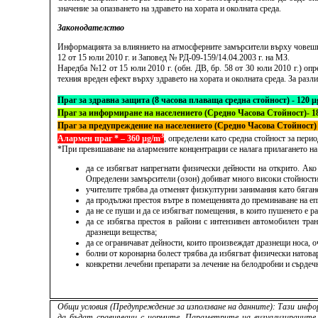
значение за опазването на здравето на хората и околната среда.
Законодателство
Информацията за влиянието на атмосферните замърсители върху човешко
12 от 15 юли 2010 г. и Заповед № РД-09-159/14.04.2003 г. на МЗ.
Наредба №12 от 15 юли 2010 г. (обн. ДВ, бр. 58 от 30 юли 2010 г.) о
техния вреден ефект върху здравето на хората и околната среда. За раз
Праг за здравна защита (8 часова плаваща средна стойност) - 120 
Праг за информиране на населението (Средно Часова Стойност)- 1
Праг за предупреждение на населението (Средно Часова Стойност) 
3
Алармен праг * – 360 µg/m
, определени като средна стойност за перио
*При превишаване на алармените концентрации се налага прилагането на 
да се избягват напрегнати физически дейности на открито. Ако
Определени замърсители (озон) добиват много високи стойности 
учителите трябва да отменят физкултурни занимания като бягане,
да продължи престоя вътре в помещенията до преминаване на епи
да не се пуши и да се избягват помещения, в които пушенето е р
да се избягва престоя в райони с интензивен автомобилен тран
дразнещи вещества;
да се ограничават дейности, които произвеждат дразнещи носа, 
болни от коронарна болест трябва да избягват физически натова
конкретни лечебни препарати за лечение на белодробни и сърдеч
Общи условия (Предупреждение за използване на данните): Тази инфор
да бъдат сравнявани с нормите. Параметрите на визуализираните 