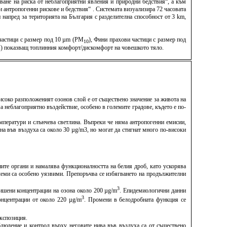
ване на риска от неблагоприятни явления и природни бедствия“, а към
антропогенни рискове и бедствия“ . Системата визуализира 72 часовата
напред за територията на България с разделителна способност от 3 km,
 частици с размер под 10 µm (PM
), Фини прахови частици с размер под
10
TCI) показващ топлинния комфорт/дискомфорт на човешкото тяло.
Високо разположеният озонов слой е от съществено значение за живота на
 неблагоприятно въздействие, особено в големите градове, където е по-
мператури и слънчева светлина. Въпреки че няма антропогенни емисии,
на във въздуха са около 30 µg/m3, но могат да стигнат много по-високи
ите органи и намалява функционалността на белия дроб, като ускорява
леми са особено уязвими. Препоръчва се избягването на продължителни
3
вишени концентрации на озона около 200 µg/m
. Епидемиологични данни
3
концентрации от около 220 µg/m
. Промени в белодробната функция се
кспозиция.
блюдение и контрол върху неговите нива във въздуха са от съществено