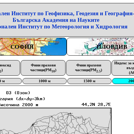
лен Институт по Геофизика, Геодезия и География
Българска Академия на Науките
нален Институт по Метеорология и Хидрология
СОФИЯ
ПЛОВДИВ
Индекс за 
иоксид
Фини прахови
Фини прахови
въз
)
частици(PM
)
частици(PM
)
2
10
2.5
(A
0 м
1000 м
1500 м
20