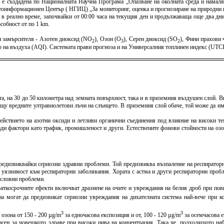
) е създадена по Националната Научна Програма „Опазване на околната среда и намаля
оинформационен Център ( НГИЦ) „За мониторинг, оценка и прогнозиране на природни и 
 в реално време, започвайки от 00:00 часа на текущия ден и продължаваща още два дни 
собност от по 1 km.
 замърсителя - Азотен диоксид (NO
), Озон (O
), Серен диоксид (SO
), Фини прахови
2
3
2
тво на въздуха (AQI). Системата прави прогноза и на Универсалния топлинен индекс (U
ата, на 30 до 50 километра над земната повърхност, така и в приземния въздушен слой. 
щу вредните ултравиолетови лъчи на слънцето. В приземния слой обаче, той може да има
йствието на азотни оксиди и летливи органични съединения под влияние на високи те
ади фактори като трафик, промишленост и други. Естествените фонови стойности на озо
едизвиквайки сериозни здравни проблеми. Той предизвиква възпаление на респираторн
а уязвимост към респираторни заболявания. Хората с астма и други респираторни проб
вословни проблеми.
Краткосрочните ефекти включват дразнене на очите и увреждания на белия дроб при по
она могат да предизвикат сериозни увреждания на дихателната система най-вече при 
3
3
озона от 150 - 200 µg/m
за едночасова експозиция и от, 100 - 120 µg/m
за осемчасова е
асен за човешкото здраве при високи нива на концентрация. Така че, подходящото на