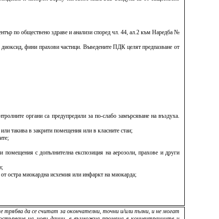
тър по обществено здраве и анализи според чл. 44, ал.2 към Наредба №
н диоксид, фини прахови частици. Въведените ПДК целят предпазване от
онтролните органи са предупредили за по-слабо замърсяване на въздуха.
 или такива в закрити помещения или в класните стаи;
ите;
тни помещения с допълнителна експозиция на аерозоли, прахове и други
и;
к от остра миокардна исхемия или инфаркт на миокарда;
е трябва да се считат за окончателни, точни и/или пълни, и не могат
постъпване на нови данни, е възможна промяна в концентрациите и