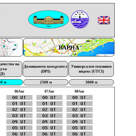
-
ВАРНА
качество на
Доминантен замърсител
Универсален топлинен
духа
(DPI)
индекс (UTCI)
QI)
00 м
2500 м
3000 м
06Aвг
07Aвг
08Aвг