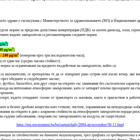
то здраве е съгласувана с Министерството за здравеопазването (МЗ) и Националният цен
пределя норми за пределно допустими концентрации (ПДК) за азотен диоксид, озон, сере
личните видове замърсители са регламентирани следните норми:
3
µg/m
;
3
80 µg/m
;
3
- 240 µg/m
(измерени през три последователни часа);
д от един час (средно часова стойност)..
мерки за ограничаване на вредното въздействие на замърсителя, който са:
 са наложителни, се препоръчва те да се извършат рано сутрин или късно вечер, ако к
през обедните и следобедните часове;
 футбол, баскетбол, или друг спорт на открито със занимания без състезателен характер
зода на интензивно атмосферно замърсяване, като се затварят плътно прозорците на ста
азрешено;
спорт, където отпадните газове от транспорта са масивни, както и присъствие в рабо
очите и белите дробове вещества като готвене, чистене, упражняване на неподходящо хоб
рвания на открито в дни с алармени стойности на атмосферните замърсители поради рис
но-съдови заболявания, свързани със замърсяването на въздуха, не съществуват.
https://eea.government.bg/bg/output/daily/2004-air/november/30-11.html
мация за стойностите на данните визуализирани, чрез графики са предварителни и н
данни са получени, чрез числени симулации на наличните в момента данни. При 