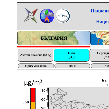
Национа
Нацио
БЪЛГАРИЯ
Озон
Серен д
Азотен диоксид (NO
)
2
(O
)
(SO
3
Приземно ниво
100 м
50