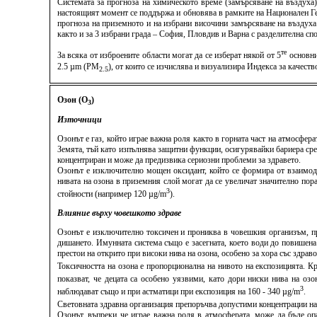
Системата за прогноза на химическото време (замърсяване на въздуха
настоящият момент се поддържа и обновява в рамките на Национален Ге
прогноза на приземното и на избрани височини замърсяване на въздуха
както и за 3 избрани града – София, Пловдив и Варна с разделителна спо
те
За всяка от изброените области могат да се изберат някой от 5
основни
2.5 µm (PM
), от които се изчислява и визуализира Индекса за качес
2.5
Озон (O
)
3
Източници
Озонът е газ, който играе важна роля както в горната част на атмосфер
Земята, тъй като изпълнява защитни функции, осигурявайки бариера сре
концентриран и може да предизвика сериозни проблеми за здравето.
Озонът е изключително мощен оксидант, който се формира от взаимоде
нивата на озона в приземния слой могат да се увеличат значително пор
3
стойности (например 120 µg/m
).
Влияние върху човешкото здраве
Озонът е изключително токсичен и прониква в човешкия организъм, пр
дишането. Имунната система също е засегната, което води до повишен
престои на открито при високи нива на озона, особено за хора със здра
Токсичността на озона е пропорционална на нивото на експозицията. 
показват, че децата са особено уязвими, като дори ниски нива на оз
3
наблюдават също и при астматици при експозиция на 160 - 340 µg/m
.
Световната здравна организация препоръчва допустими концентрации на 
Озонът, въпреки че играе важна роля в атмосферата, може да бъде оп