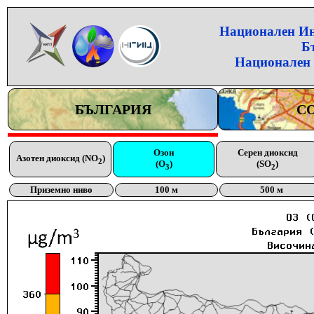
Национален Инс
Б
Национален 
БЪЛГАРИЯ
С
Озон
Серен диоксид
Азотен диоксид (NO
)
2
(O
)
(SO
)
3
2
Приземно ниво
100 м
500 м