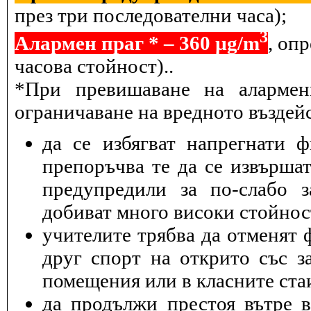
през три последователни часа);
3
Алармен праг * – 360 µg/m
, оп
часова стойност)..
*При превишаване на алармен
ограничаване на вредното въздейс
да се избягват напрегнати 
препоръчва те да се извършат
предупредили за по-слабо з
добиват много високи стойнос
учителите трябва да отменят 
друг спорт на открито със з
помещения или в класните ста
да продължи престоя вътре 