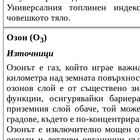
Универсалния топлинен индек
човешкото тяло.
Озон (O
)
3
Източници
Озонът е газ, който играе важн
километра над земната повърхнос
озонов слой е от съществено зн
функции, осигурявайки бариер
приземния слой обаче, той може
градове, където е по-концентрира
Озонът е изключително мощен ок
оксиди и летливи органични съ