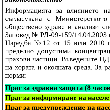
Информацията за влиянието на
съгласувана с Министерството
обществено здраве и анализи сп
Заповед № РД-09-159/14.04.2003 г
Наредба №12 от 15 юли 2010 г.
пределно допустими концентрац
прахови частици. Въведените ПДК
на хората и околната среда. За 
норми:
Праг за здравна защита (8 часо
Праг за информиране на населе
Праг за предупреждение на насе