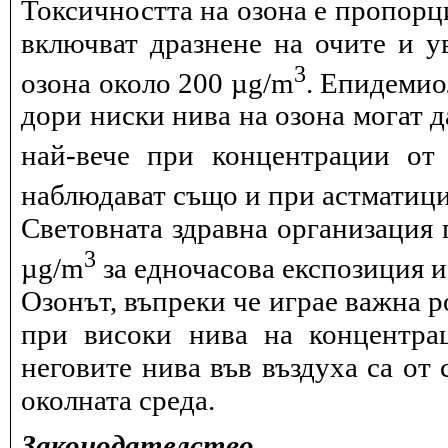
Токсичността на озона е пропорц
включват дразнене на очите и 
3
озона около 200 µg/m
. Епидемио
дори ниски нива на озона могат 
най-вече при концентрации от
наблюдават също и при астматици
Световната здравна организация 
3
µg/m
за едночасова експозиция и 
Озонът, въпреки че играе важна р
при високи нива на концентра
неговите нива във въздуха са от 
околната среда.
Законодателство