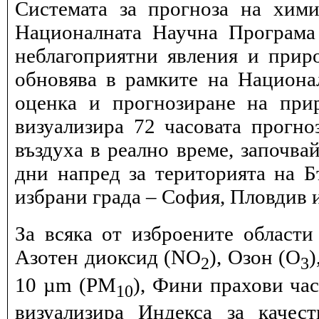
Системата за прогноза на хими
Националната Научна Програма 
неблагоприятни явления и прир
обновява в рамките на Национ
оценка и прогнозиране на при
визуализира 72 часовата прогн
въздуха в реално време, започва
дни напред за територията на Б
избрани града – София, Пловдив и
За всяка от изброените области
Азотен диоксид (NO
), Озон (O
)
2
3
10 µm (PM
), Фини прахови ча
10
визуализира Индекса за качес