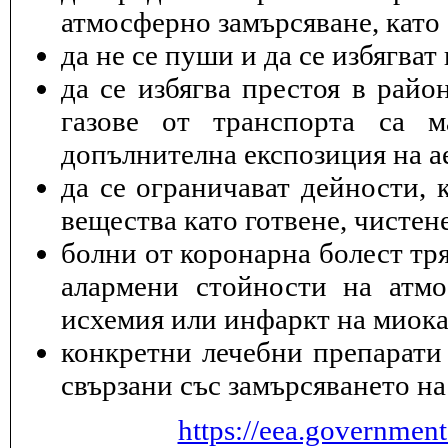
атмосферно замърсяване, като 
да не се пуши и да се избягва
да се избягва престоя в райо
газове от транспорта са 
допълнителна експозиция на а
да се ограничават дейности, 
вещества като готвене, чисте
болни от коронарна болест тря
алармени стойности на атмо
исхемия или инфаркт на миока
конкретни лечебни препарати 
свързани със замърсяването на
https://eea.governmen