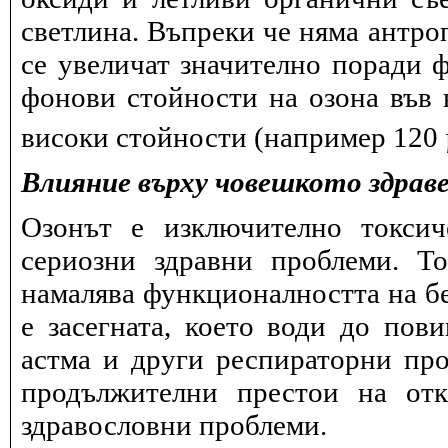
светлина. Въпреки че няма антро
се увеличат значително поради 
фонови стойности на озона във в
високи стойности (например 120
Влияние върху човешкото здрав
Озонът е изключително токсич
сериозни здравни проблеми. Т
намалява функционалността на бе
е засегната, което води до пов
астма и други респираторни про
продължителни престои на отк
здравословни проблеми.