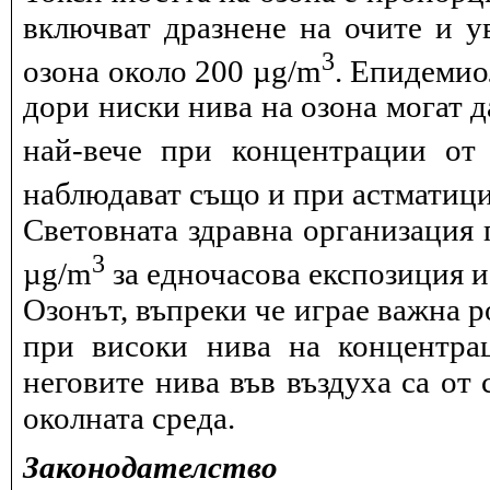
включват дразнене на очите и 
3
озона около 200 µg/m
. Епидемио
дори ниски нива на озона могат 
най-вече при концентрации от
наблюдават също и при астматици
Световната здравна организация 
3
µg/m
за едночасова експозиция и 
Озонът, въпреки че играе важна р
при високи нива на концентра
неговите нива във въздуха са от 
околната среда.
Законодателство