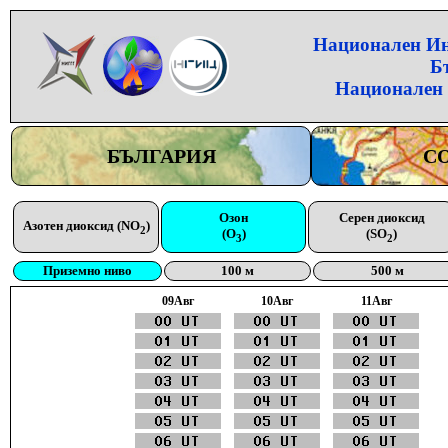
Национален Инс
Б
Национален 
БЪЛГАРИЯ
С
Озон
Серен диоксид
Азотен диоксид (NO
)
2
(O
)
(SO
)
3
2
Приземно ниво
100 м
500 м
09Aвг
10Aвг
11Aвг