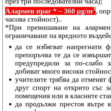
през три последователни часа);
3
Алармен праг * – 360 µg/m
, оп
часова стойност)..
*При превишаване на алармен
ограничаване на вредното въздейс
да се избягват напрегнати 
препоръчва те да се извършат
предупредили за по-слабо з
добиват много високи стойнос
учителите трябва да отменят 
друг спорт на открито със з
помещения или в класните ста
да продължи престоя вътре 