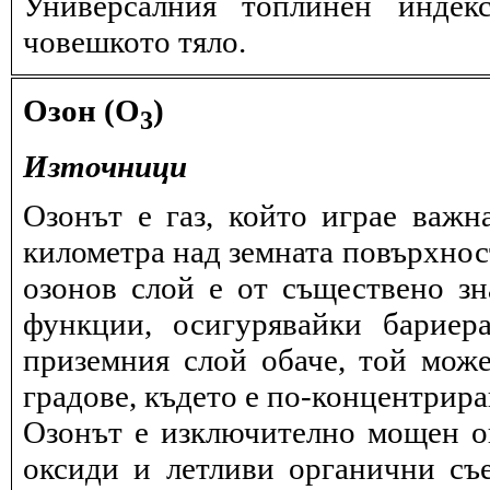
Универсалния топлинен индек
човешкото тяло.
Озон (O
)
3
Източници
Озонът е газ, който играе важн
километра над земната повърхнос
озонов слой е от съществено зн
функции, осигурявайки бариер
приземния слой обаче, той може
градове, където е по-концентрира
Озонът е изключително мощен ок
оксиди и летливи органични съ