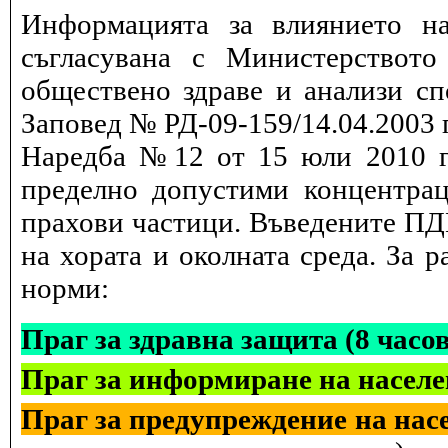
Информацията за влиянието на
съгласувана с Министерството
обществено здраве и анализи сп
Заповед № РД-09-159/14.04.2003 г
Наредба №12 от 15 юли 2010 г.
пределно допустими концентрац
прахови частици. Въведените ПДК
на хората и околната среда. За 
норми:
Праг за здравна защита (8 часо
Праг за информиране на населе
Праг за предупреждение на насе