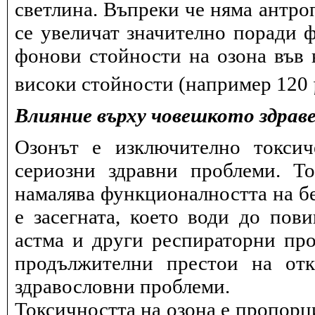
светлина. Въпреки че няма антро
се увеличат значително поради 
фонови стойности на озона във в
високи стойности (например 120
Влияние върху човешкото здрав
Озонът е изключително токсич
сериозни здравни проблеми. Т
намалява функционалността на бе
е засегната, което води до пов
астма и други респираторни про
продължителни престои на отк
здравословни проблеми.
Токсичността на озона е пропорц