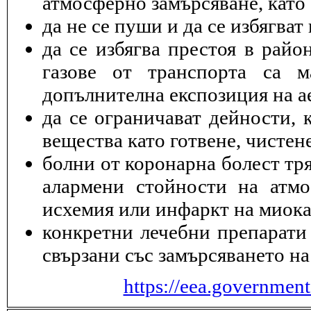
атмосферно замърсяване, като 
да не се пуши и да се избягва
да се избягва престоя в райо
газове от транспорта са 
допълнителна експозиция на а
да се ограничават дейности, 
вещества като готвене, чисте
болни от коронарна болест тря
алармени стойности на атмо
исхемия или инфаркт на миока
конкретни лечебни препарати 
свързани със замърсяването на
https://eea.governmen