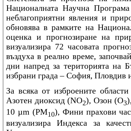
Националната Научна Програма 
неблагоприятни явления и прир
обновява в рамките на Национ
оценка и прогнозиране на при
визуализира 72 часовата прогн
въздуха в реално време, започва
дни напред за територията на Б
избрани града – София, Пловдив и
За всяка от изброените области
Азотен диоксид (NO
), Озон (O
)
2
3
10 µm (PM
), Фини прахови ча
10
визуализира Индекса за качес