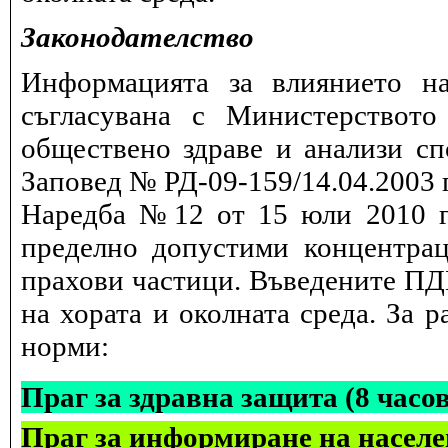
Законодателство
Информацията за влиянието на
съгласувана с Министерството
обществено здраве и анализи сп
Заповед № РД-09-159/14.04.2003 г
Наредба №12 от 15 юли 2010 г.
пределно допустими концентрац
прахови частици. Въведените ПДК
на хората и околната среда. За 
норми:
Праг за здравна защита (8 часо
Праг за информиране на населе