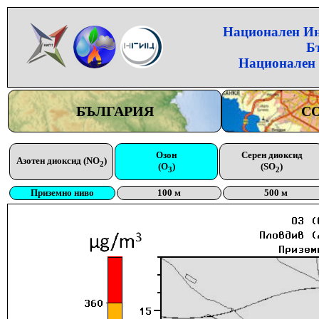
Национален Инс
Б
Национален 
БЪЛГАРИЯ
С
Озон
Серен диоксид
Азотен диоксид (NO
)
2
(O
)
(SO
)
3
2
Приземно ниво
100 м
500 м