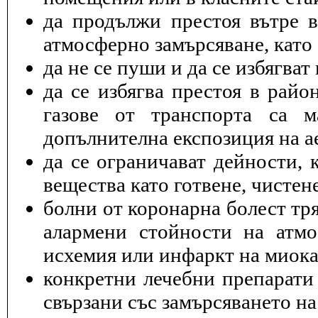
да продължи престоя вътре 
атмосферно замърсяване, като 
да не се пуши и да се избягва
да се избягва престоя в райо
газове от транспорта са 
допълнителна експозиция на а
да се ограничават дейности, 
вещества като готвене, чисте
болни от коронарна болест тря
алармени стойности на атмо
исхемия или инфаркт на миока
конкретни лечебни препарати 
свързани със замърсяването на