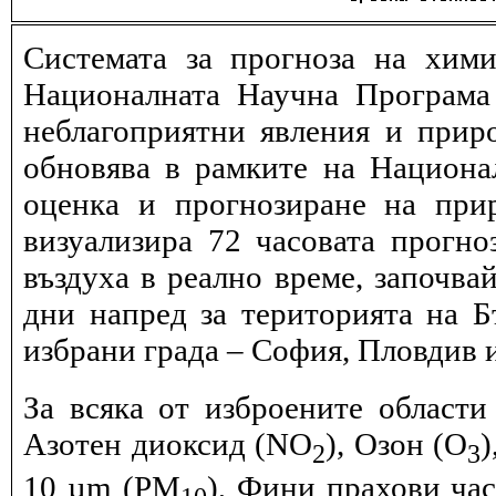
Системата за прогноза на хими
Националната Научна Програма 
неблагоприятни явления и прир
обновява в рамките на Национ
оценка и прогнозиране на при
визуализира 72 часовата прогн
въздуха в реално време, започва
дни напред за територията на Б
избрани града – София, Пловдив и
За всяка от изброените области
Азотен диоксид (NO
), Озон (O
)
2
3
10 µm (PM
), Фини прахови ча
10