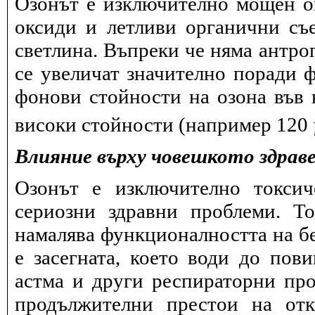
Озонът е изключително мощен ок
оксиди и летливи органични съ
светлина. Въпреки че няма антро
се увеличат значително поради 
фонови стойности на озона във в
високи стойности (например 120
Влияние върху човешкото здрав
Озонът е изключително токсич
сериозни здравни проблеми. Т
намалява функционалността на бе
е засегната, което води до пов
астма и други респираторни про
продължителни престои на отк