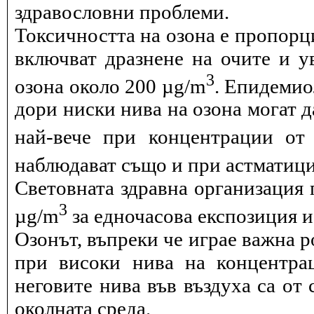
здравословни проблеми.
Токсичността на озона е пропорц
включват дразнене на очите и 
3
озона около 200 µg/m
. Епидемио
дори ниски нива на озона могат 
най-вече при концентрации от
наблюдават също и при астматици
Световната здравна организация 
3
µg/m
за едночасова експозиция и 
Озонът, въпреки че играе важна р
при високи нива на концентра
неговите нива във въздуха са от 
околната среда.