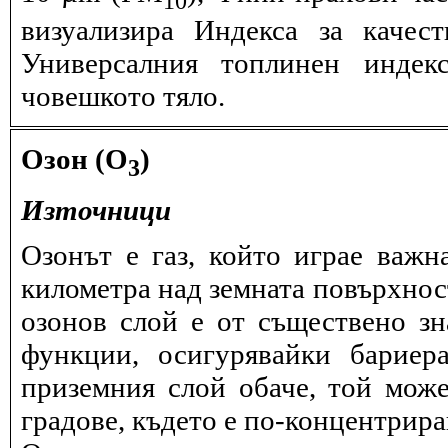
визуализира Индекса за качес
Универсалния топлинен индек
човешкото тяло.
Озон (O
)
3
Източници
Озонът е газ, който играе важн
километра над земната повърхнос
озонов слой е от съществено зн
функции, осигурявайки бариер
приземния слой обаче, той може
градове, където е по-концентрира