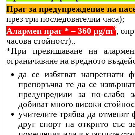
Праг за предупреждение на насе
през три последователни часа);
3
Алармен праг * – 360 µg/m
, оп
часова стойност)..
*При превишаване на алармен
ограничаване на вредното въздейс
да се избягват напрегнати 
препоръчва те да се извършат
предупредили за по-слабо з
добиват много високи стойнос
учителите трябва да отменят 
друг спорт на открито със з
помещения или в класните ста