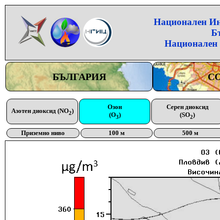
Национален Инс
Б
Национален 
БЪЛГАРИЯ
С
Озон
Серен диоксид
Азотен диоксид (NO
)
2
(O
)
(SO
)
3
2
Приземно ниво
100 м
500 м