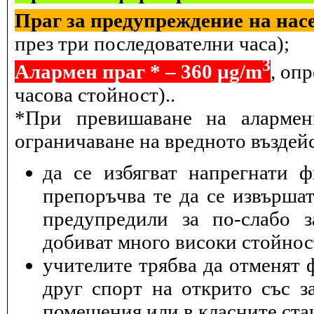
Праг за предупреждение на насе
през три последователни часа);
3
Алармен праг * – 360 µg/m
, оп
часова стойност)..
*При превишаване на алармен
ограничаване на вредното въздейс
да се избягват напрегнати 
препоръчва те да се извършат
предупредили за по-слабо з
добиват много високи стойнос
учителите трябва да отменят 
друг спорт на открито със з
помещения или в класните ста