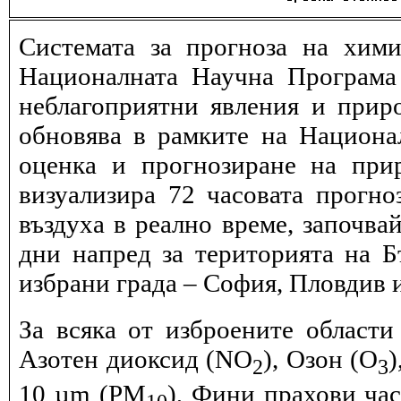
Системата за прогноза на хими
Националната Научна Програма 
неблагоприятни явления и прир
обновява в рамките на Национ
оценка и прогнозиране на при
визуализира 72 часовата прогн
въздуха в реално време, започва
дни напред за територията на Б
избрани града – София, Пловдив и
За всяка от изброените области
Азотен диоксид (NO
), Озон (O
)
2
3
10 µm (PM
), Фини прахови ча
10