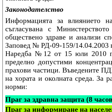
Законодателство
Информацията за влиянието на
съгласувана с Министерството
обществено здраве и анализи сп
Заповед № РД-09-159/14.04.2003 г
Наредба №12 от 15 юли 2010 г.
пределно допустими концентрац
прахови частици. Въведените ПДК
на хората и околната среда. За 
норми:
Праг за здравна защита (8 часо
Праг за информиране на населе