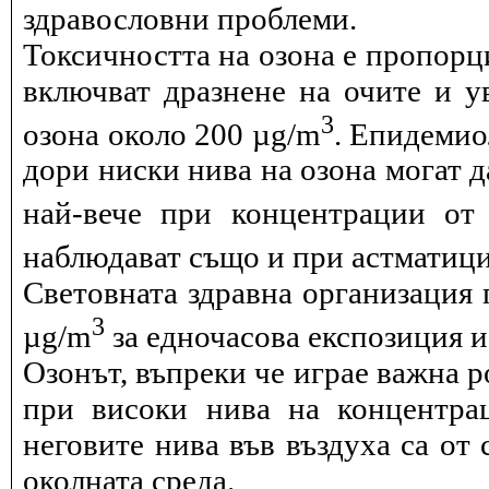
здравословни проблеми.
Токсичността на озона е пропорц
включват дразнене на очите и 
3
озона около 200 µg/m
. Епидемио
дори ниски нива на озона могат 
най-вече при концентрации от
наблюдават също и при астматици
Световната здравна организация 
3
µg/m
за едночасова експозиция и 
Озонът, въпреки че играе важна р
при високи нива на концентра
неговите нива във въздуха са от 
околната среда.