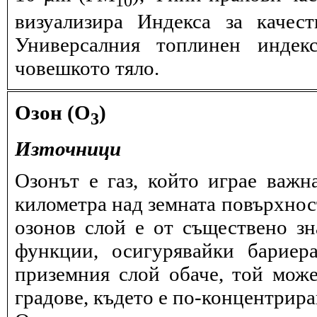
визуализира Индекса за качес
Универсалния топлинен индек
човешкото тяло.
Озон (O
)
3
Източници
Озонът е газ, който играе важн
километра над земната повърхнос
озонов слой е от съществено зн
функции, осигурявайки бариер
приземния слой обаче, той може
градове, където е по-концентрира