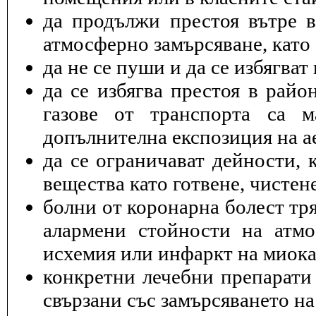
да продължи престоя вътре 
атмосферно замърсяване, като 
да не се пуши и да се избягва
да се избягва престоя в райо
газове от транспорта са 
допълнителна експозиция на а
да се ограничават дейности, 
вещества като готвене, чисте
болни от коронарна болест тря
алармени стойности на атмо
исхемия или инфаркт на миока
конкретни лечебни препарати 
свързани със замърсяването на