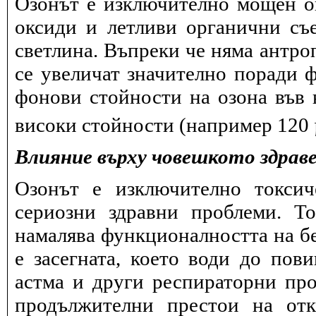
Озонът е изключително мощен ок
оксиди и летливи органични съ
светлина. Въпреки че няма антро
се увеличат значително поради 
фонови стойности на озона във в
високи стойности (например 120
Влияние върху човешкото здрав
Озонът е изключително токсич
сериозни здравни проблеми. Т
намалява функционалността на бе
е засегната, което води до пов
астма и други респираторни про
продължителни престои на отк