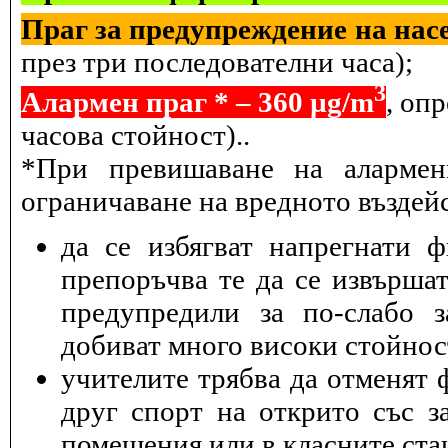
Праг за предупреждение на насе
през три последователни часа);
3
Алармен праг * – 360 µg/m
, оп
часова стойност)..
*При превишаване на алармен
ограничаване на вредното въздейс
да се избягват напрегнати 
препоръчва те да се извършат
предупредили за по-слабо з
добиват много високи стойнос
учителите трябва да отменят 
друг спорт на открито със з
помещения или в класните ста