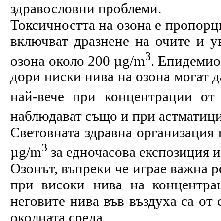
здравословни проблеми.
Токсичността на озона е пропорц
включват дразнене на очите и 
3
озона около 200 µg/m
. Епидемио
дори ниски нива на озона могат 
най-вече при концентрации от
наблюдават също и при астматици
Световната здравна организация 
3
µg/m
за едночасова експозиция и 
Озонът, въпреки че играе важна р
при високи нива на концентра
неговите нива във въздуха са от 
околната среда.