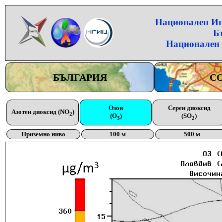
Национален Инс
Б
Национален 
БЪЛГАРИЯ
С
Озон
Серен диоксид
Азотен диоксид (NO
)
2
(O
)
(SO
)
3
2
Приземно ниво
100 м
500 м