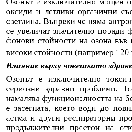
Озонът е изключително мощен ок
оксиди и летливи органични съ
светлина. Въпреки че няма антро
се увеличат значително поради 
фонови стойности на озона във в
високи стойности (например 120
Влияние върху човешкото здрав
Озонът е изключително токсич
сериозни здравни проблеми. Т
намалява функционалността на бе
е засегната, което води до пов
астма и други респираторни про
продължителни престои на отк