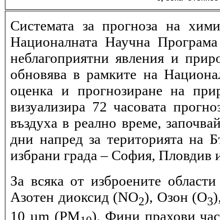
Системата за прогноза на хими
Националната Научна Програма 
неблагоприятни явления и прир
обновява в рамките на Национ
оценка и прогнозиране на при
визуализира 72 часовата прогн
въздуха в реално време, започва
дни напред за територията на Б
избрани града – София, Пловдив и
За всяка от изброените области
Азотен диоксид (NO
), Озон (O
)
2
3
10 µm (PM
), Фини прахови ча
10