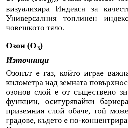
визуализира Индекса за качес
Универсалния топлинен индек
човешкото тяло.
Озон (O
)
3
Източници
Озонът е газ, който играе важн
километра над земната повърхнос
озонов слой е от съществено зн
функции, осигурявайки бариер
приземния слой обаче, той може
градове, където е по-концентрира