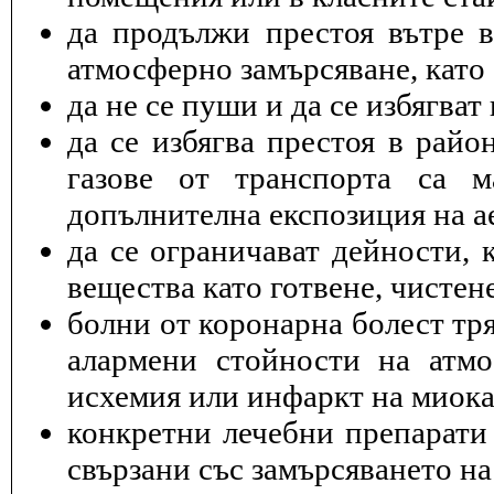
да продължи престоя вътре 
атмосферно замърсяване, като 
да не се пуши и да се избягва
да се избягва престоя в райо
газове от транспорта са 
допълнителна експозиция на а
да се ограничават дейности, 
вещества като готвене, чисте
болни от коронарна болест тря
алармени стойности на атмо
исхемия или инфаркт на миока
конкретни лечебни препарати 
свързани със замърсяването на