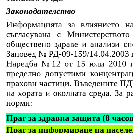
Законодателство
Информацията за влиянието на
съгласувана с Министерството
обществено здраве и анализи сп
Заповед № РД-09-159/14.04.2003 г
Наредба №12 от 15 юли 2010 г.
пределно допустими концентрац
прахови частици. Въведените ПДК
на хората и околната среда. За 
норми:
Праг за здравна защита (8 часо
Праг за информиране на населе