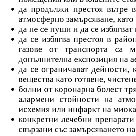
да продължи престоя вътре 
атмосферно замърсяване, като 
да не се пуши и да се избягва
да се избягва престоя в райо
газове от транспорта са 
допълнителна експозиция на а
да се ограничават дейности, 
вещества като готвене, чисте
болни от коронарна болест тря
алармени стойности на атмо
исхемия или инфаркт на миока
конкретни лечебни препарати 
свързани със замърсяването на