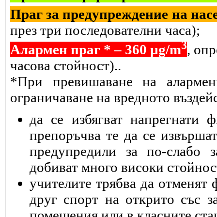
Праг за предупреждение на насе
през три последователни часа);
3
Алармен праг * – 360 µg/m
, оп
часова стойност)..
*При превишаване на алармен
ограничаване на вредното въздейс
да се избягват напрегнати 
препоръчва те да се извършат
предупредили за по-слабо з
добиват много високи стойнос
учителите трябва да отменят 
друг спорт на открито със з
помещения или в класните ста