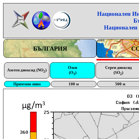
Национален Инс
Б
Национален 
БЪЛГАРИЯ
С
Озон
Серен диоксид
Азотен диоксид (NO
)
2
(O
)
(SO
)
3
2
Приземно ниво
100 м
500 м