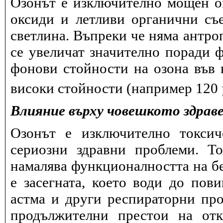
Озонът е изключително мощен ок
оксиди и летливи органични съ
светлина. Въпреки че няма антро
се увеличат значително поради 
фонови стойности на озона във в
високи стойности (например 120
Влияние върху човешкото здрав
Озонът е изключително токсич
сериозни здравни проблеми. Т
намалява функционалността на бе
е засегната, което води до пов
астма и други респираторни про
продължителни престои на отк