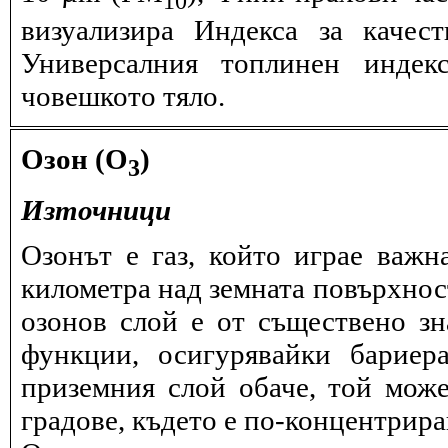
визуализира Индекса за качес
Универсалния топлинен индек
човешкото тяло.
Озон (O
)
3
Източници
Озонът е газ, който играе важн
километра над земната повърхнос
озонов слой е от съществено зн
функции, осигурявайки бариер
приземния слой обаче, той може
градове, където е по-концентрира