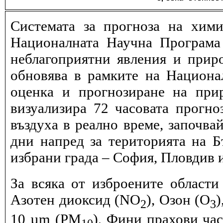
Системата за прогноза на хими
Националната Научна Програма 
неблагоприятни явления и прир
обновява в рамките на Национ
оценка и прогнозиране на при
визуализира 72 часовата прогн
въздуха в реално време, започва
дни напред за територията на Б
избрани града – София, Пловдив и
За всяка от изброените области
Азотен диоксид (NO
), Озон (O
)
2
3
10 µm (PM
), Фини прахови ча
10