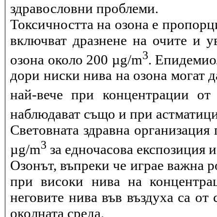
здравословни проблеми.
Токсичността на озона е пропорц
включват дразнене на очите и 
3
озона около 200 µg/m
. Епидемио
дори ниски нива на озона могат 
най-вече при концентрации от
наблюдават също и при астматици
Световната здравна организация 
3
µg/m
за едночасова експозиция и 
Озонът, въпреки че играе важна р
при високи нива на концентра
неговите нива във въздуха са от 
околната среда.