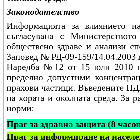
Законодателство
Информацията за влиянието на
съгласувана с Министерството
обществено здраве и анализи сп
Заповед № РД-09-159/14.04.2003 г
Наредба №12 от 15 юли 2010 г.
пределно допустими концентрац
прахови частици. Въведените ПДК
на хората и околната среда. За 
норми:
Праг за здравна защита (8 часо
Праг за информиране на населе