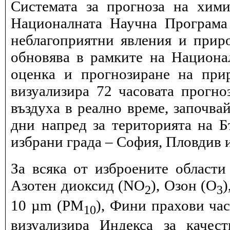
Системата за прогноза на хими
Националната Научна Програма 
неблагоприятни явления и прир
обновява в рамките на Национ
оценка и прогнозиране на при
визуализира 72 часовата прогн
въздуха в реално време, започва
дни напред за територията на Б
избрани града – София, Пловдив и
За всяка от изброените области
Азотен диоксид (NO
), Озон (O
)
2
3
10 µm (PM
), Фини прахови ча
10
визуализира Индекса за качес