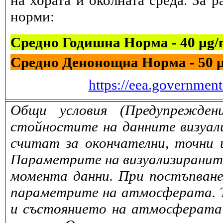
на хората и околната среда. За 
норми:
Средно Годишна Норма - 40 µg
Средно Денонощна Норма - 50 
https://eea.governmen
Общи условия (Предупрежден
стойностите на данните визуали
считат за окончателни, точни 
Параметрите на визуализираните 
момента данни. При постъпване
параметрите на атмосферата. То
и състоянието на атмосферата 