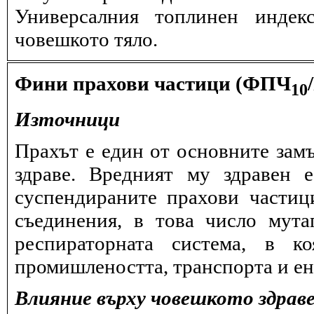
Универсалния топлинен индек
човешкото тяло.
Фини прахови частици (ФПЧ
10
Източници
Прахът е един от основните замъ
здраве. Вредният му здравен 
суспендираните прахови частиц
съединения, в това число мута
респираторната система, в к
промишлеността, транспорта и ен
Влияние върху човешкото здрав