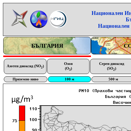
Национален Инс
Б
Национален 
БЪЛГАРИЯ
С
Озон
Серен диоксид
Азотен диоксид (NO
)
2
(O
)
(SO
)
3
2
Приземно ниво
100 м
500 м