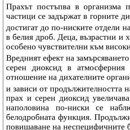
Прахът постъпва в организма п
частици се задържат в горните д
достигат до по-ниските отдели на
в белия дроб. Деца, възрастни и 
особено чувствителни към висок
Вредният ефект на замърсяването
серен диоксид в атмосферния 
отношение на дихателните органи
и зависи от продължителността н
прах и серен диоксид увеличав
наполовина по-ниски се набл
белодробната функция. Продължит
повишаване на неспецифичните 