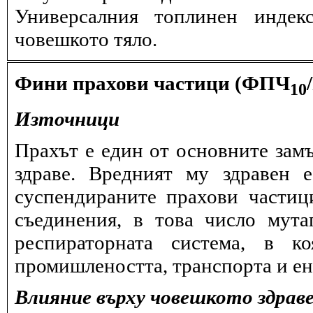
Универсалния топлинен индек
човешкото тяло.
Фини прахови частици (ФПЧ
10
Източници
Прахът е един от основните замъ
здраве. Вредният му здравен 
суспендираните прахови частиц
съединения, в това число мута
респираторната система, в к
промишлеността, транспорта и ен
Влияние върху човешкото здрав