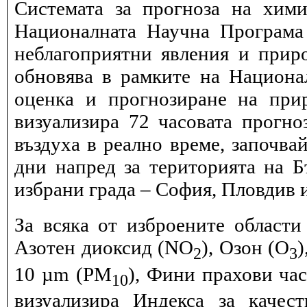
Системата за прогноза на хими
Националната Научна Програма 
неблагоприятни явления и прир
обновява в рамките на Национ
оценка и прогнозиране на при
визуализира 72 часовата прогн
въздуха в реално време, започва
дни напред за територията на Б
избрани града – София, Пловдив и
За всяка от изброените области
Азотен диоксид (NO
), Озон (O
)
2
3
10 µm (PM
), Фини прахови ча
10
визуализира Индекса за качес