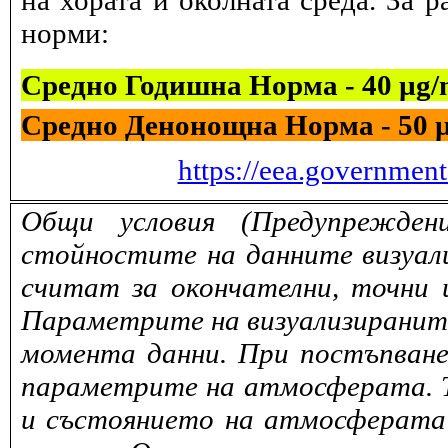
на хората и околната среда. За 
норми:
Средно Годишна Норма - 40 µg
Средно Денонощна Норма - 50 
https://eea.governmen
Общи условия (Предупрежден
стойностите на данните визуали
считат за окончателни, точни 
Параметрите на визуализираните 
момента данни. При постъпване
параметрите на атмосферата. То
и състоянието на атмосферата 