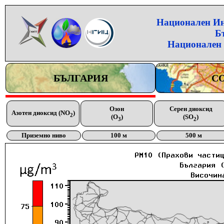
Национален Инс
Б
Национален 
БЪЛГАРИЯ
С
Озон
Серен диоксид
Азотен диоксид (NO
)
2
(O
)
(SO
)
3
2
Приземно ниво
100 м
500 м