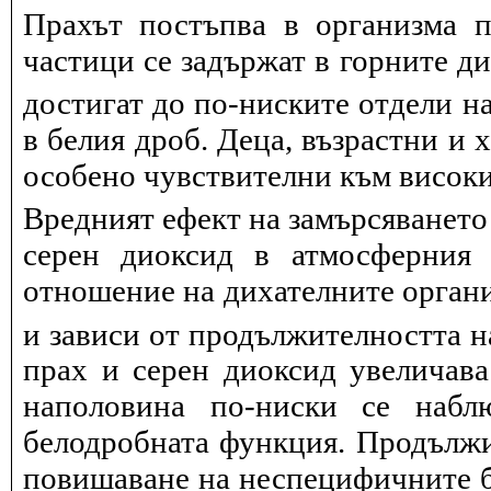
Прахът постъпва в организма п
частици се задържат в горните д
достигат до по-ниските отдели на
в белия дроб. Деца, възрастни и 
особено чувствителни към висок
Вредният ефект на замърсяването
серен диоксид в атмосферния 
отношение на дихателните органи
и зависи от продължителността н
прах и серен диоксид увеличав
наполовина по-ниски се набл
белодробната функция. Продължит
повишаване на неспецифичните 