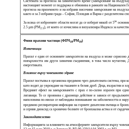
Системата за прогноза на химическото време (замърсяване на въздуха
настоящият момент се поддържа и обновява в рамките на Национален Ге
прогноза на приземното и на избрани височини замърсяване на въздуха
както и за 3 избрани града – София, Пловдив и Варна с разделителна спо
те
За всяка от изброените области могат да се изберат някой от 5
основни
2.5 µm (PM
), от които се изчислява и визуализира Индекса за качес
2.5
Фини прахови частици (ФПЧ
/PM
)
10
10
Източници
Прахът е един от основните замърсители на въздуха и може сериозно д
повърхността им други химични съединения, в това число мутагени, ДН
енергетиката.
Влияние върху човешкото здраве
Прахът постъпва в организма предимно чрез дихателната система, при к
като водят до увреждане на тъканите в белия дроб. Деца, възрастни и 
Вредният ефект на замърсяването с прах е по-силно изразен при едн
лигавици. То се проявява с дразнещо действие и зависи от продължит
наполовина по-ниски се наблюдава повишаване на заболяемостта и нару
предимно респираторни инфекции на горните дихателни пътища и бронхит
и серния диоксид са хронично болните от бронхиална астма и от сърдеч
Законодателство
Информацията за влиянието на атмосферните замърсители върху човешко