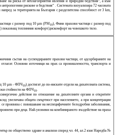
ване на риска от неблагоприятни явления и природни бедствия“, а към
антропогенни рискове и бедствия“ . Системата визуализира 72 часовата
напред за територията на България с разделителна способност от 3 km,
 частици с размер под 10 µm (PM
), Фини прахови частици с размер под
10
TCI) показващ топлинния комфорт/дискомфорт на човешкото тяло.
мичния състав на суспендираните прахови частици, от адсорбираните на
е отлагат. Основни източници на прах са промишлеността, транспорта и
под 10 µm - ФПЧ
) достигат до по-ниските отдели на дихателната система,
10
исоки стойности на ФПЧ
.
10
синергично действие по отношение на дихателните органи и откритите
ксид увеличава общата смъртност при населението, а при концентрации
х се проявява с повишаване на неспецифичните белодробни заболявания,
о проявено при деца. Най-уязвими на комбинираното въздействие на праха
тър по обществено здраве и анализи според чл. 44, ал.2 към Наредба №