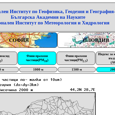
лен Институт по Геофизика, Геодезия и География
Българска Академия на Науките
нален Институт по Метеорология и Хидрология
СОФИЯ
ПЛОВДИВ
Индекс за 
иоксид
Фини прахови
Фини прахови
въз
)
частици(PM
)
частици(PM
)
2
10
2.5
(A
0 м
1000 м
1500 м
20