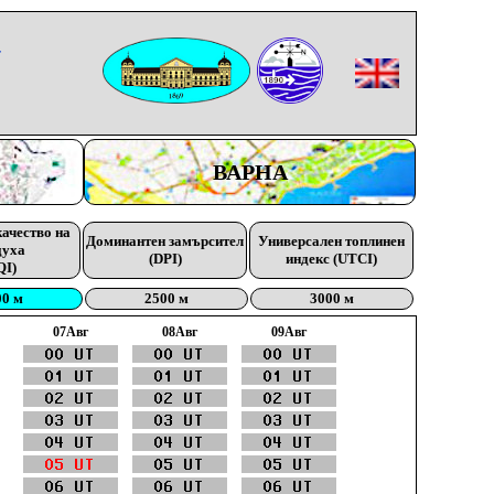
-
ВАРНА
качество на
Доминантен замърсител
Универсален топлинен
духа
(DPI)
индекс (UTCI)
QI)
00 м
2500 м
3000 м
07Aвг
08Aвг
09Aвг