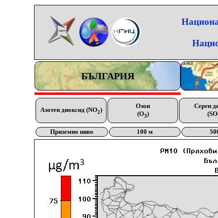
Национа
Нацио
БЪЛГАРИЯ
Озон
Серен д
Азотен диоксид (NO
)
2
(O
)
(SO
3
Приземно ниво
100 м
50