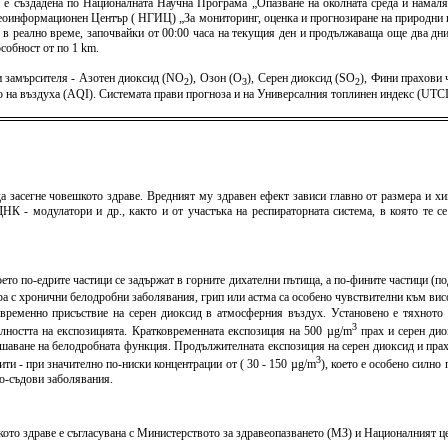
) е създадена по Националната Научна Програма „Опазване на околната среда и намаля
оинформационен Център ( НГИЦ) „За мониторинг, оценка и прогнозиране на природни и 
 в реално време, започвайки от 00:00 часа на текущия ден и продължаваща още два дни 
собност от по 1 km.
 замърсителя - Азотен диоксид (NO
), Озон (O
), Серен диоксид (SO
), Фини прахови
2
3
2
тво на въздуха (AQI). Системата прави прогноза и на Универсалния топлинен индекс (U
а засегне човешкото здраве. Вредният му здравен ефект зависи главно от размера и хи
К - модулатори и др., както и от участъка на респираторната система, в която те с
оето по-едрите частици се задържат в горните дихателни пътища, а по-фините частици (
хора с хронични белодробни заболявания, грип или астма са особено чувствителни към в
овременно присъствие на серен диоксид в атмосферния въздух. Установено е тяхното 
3
елността на експозицията. Кратковременната експозиция на 500 µg/m
прах и серен дио
шаване на белодробната функция. Продължителната експозиция на серен диоксид и пра
3
и - при значително по-ниски концентрации от ( 30 - 150 µg/m
), което е особено силн
но-съдови заболявания.
то здраве е съгласувана с Министерството за здравеопазването (МЗ) и Националният цен