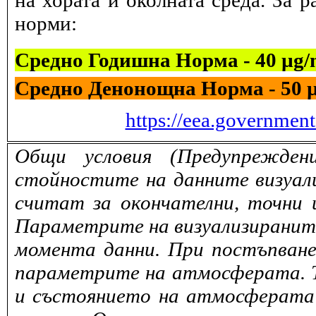
на хората и околната среда. За 
норми:
Средно Годишна Норма - 40 µg
Средно Денонощна Норма - 50 
https://eea.governmen
Общи условия (Предупрежден
стойностите на данните визуали
считат за окончателни, точни 
Параметрите на визуализираните 
момента данни. При постъпване
параметрите на атмосферата. То
и състоянието на атмосферата 