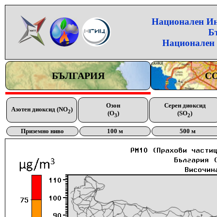
Национален Инс
Б
Национален 
БЪЛГАРИЯ
С
Озон
Серен диоксид
Азотен диоксид (NO
)
2
(O
)
(SO
)
3
2
Приземно ниво
100 м
500 м