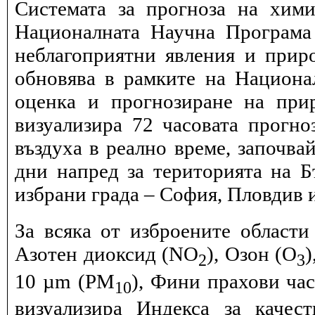
Системата за прогноза на хими
Националната Научна Програма 
неблагоприятни явления и прир
обновява в рамките на Национ
оценка и прогнозиране на при
визуализира 72 часовата прогн
въздуха в реално време, започва
дни напред за територията на Б
избрани града – София, Пловдив и
За всяка от изброените области
Азотен диоксид (NO
), Озон (O
)
2
3
10 µm (PM
), Фини прахови ча
10
визуализира Индекса за качес