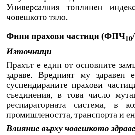
Универсалния топлинен индек
човешкото тяло.
Фини прахови частици (ФПЧ
10
Източници
Прахът е един от основните замъ
здраве. Вредният му здравен 
суспендираните прахови частиц
съединения, в това число мута
респираторната система, в к
промишлеността, транспорта и ен
Влияние върху човешкото здрав