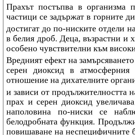
Прахът постъпва в организма п
частици се задържат в горните д
достигат до по-ниските отдели на
в белия дроб. Деца, възрастни и 
особено чувствителни към висок
Вредният ефект на замърсяването
серен диоксид в атмосферния 
отношение на дихателните органи
и зависи от продължителността н
прах и серен диоксид увеличав
наполовина по-ниски се набл
белодробната функция. Продължит
повишаване на неспецифичните 