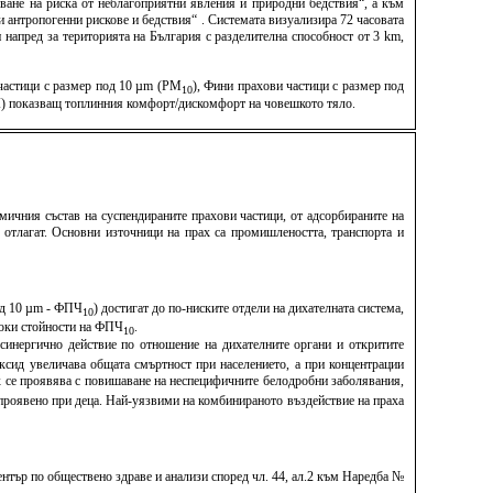
ване на риска от неблагоприятни явления и природни бедствия“, а към
антропогенни рискове и бедствия“ . Системата визуализира 72 часовата
напред за територията на България с разделителна способност от 3 km,
 частици с размер под 10 µm (PM
), Фини прахови частици с размер под
10
TCI) показващ топлинния комфорт/дискомфорт на човешкото тяло.
мичния състав на суспендираните прахови частици, от адсорбираните на
е отлагат. Основни източници на прах са промишлеността, транспорта и
под 10 µm - ФПЧ
) достигат до по-ниските отдели на дихателната система,
10
исоки стойности на ФПЧ
.
10
синергично действие по отношение на дихателните органи и откритите
ксид увеличава общата смъртност при населението, а при концентрации
х се проявява с повишаване на неспецифичните белодробни заболявания,
о проявено при деца. Най-уязвими на комбинираното въздействие на праха
тър по обществено здраве и анализи според чл. 44, ал.2 към Наредба №