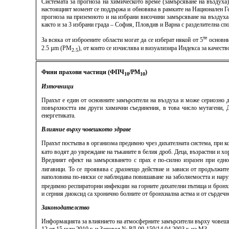
Системата за прогноза на химическото време (замърсяване на въздуха
настоящият момент се поддържа и обновява в рамките на Национален Ге
прогноза на приземното и на избрани височини замърсяване на въздуха
както и за 3 избрани града – София, Пловдив и Варна с разделителна спо
те
За всяка от изброените области могат да се изберат някой от 5
основни
2.5 µm (PM
), от които се изчислява и визуализира Индекса за качес
2.5
Фини прахови частици (ФПЧ
/PM
)
10
10
Източници
Прахът е един от основните замърсители на въздуха и може сериозно д
повърхността им други химични съединения, в това число мутагени, ДН
енергетиката.
Влияние върху човешкото здраве
Прахът постъпва в организма предимно чрез дихателната система, при к
като водят до увреждане на тъканите в белия дроб. Деца, възрастни и 
Вредният ефект на замърсяването с прах е по-силно изразен при едн
лигавици. То се проявява с дразнещо действие и зависи от продължит
наполовина по-ниски се наблюдава повишаване на заболяемостта и нару
предимно респираторни инфекции на горните дихателни пътища и бронхит
и серния диоксид са хронично болните от бронхиална астма и от сърдеч
Законодателство
Информацията за влиянието на атмосферните замърсители върху човешко