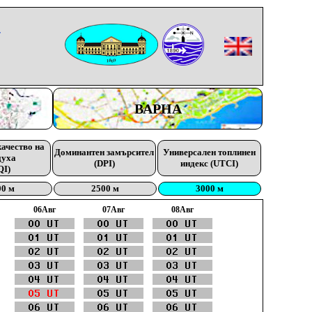
-
ВАРНА
качество на
Доминантен замърсител
Универсален топлинен
духа
(DPI)
индекс (UTCI)
QI)
00 м
2500 м
3000 м
06Aвг
07Aвг
08Aвг