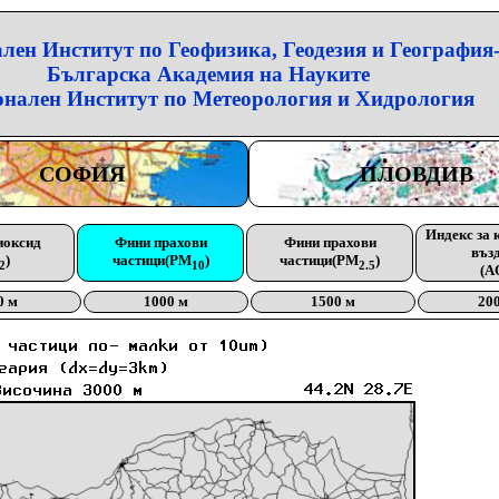
лен Институт по Геофизика, Геодезия и География
Българска Академия на Науките
нален Институт по Метеорология и Хидрология
СОФИЯ
ПЛОВДИВ
Индекс за 
иоксид
Фини прахови
Фини прахови
въз
)
частици(PM
)
частици(PM
)
2
10
2.5
(A
0 м
1000 м
1500 м
20