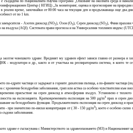
) е създадена по Националната Научна Програма „Опазване на околната среда и намаля
оинформационен Център ( НГИЦ) „За мониторинг, оценка и прогнозиране на природни и 
 в реално време, започвайки от 00:00 часа на текущия ден и продължаваща още два дни 
собност от по 1 km.
 замърсителя - Азотен диоксид (NO
), Озон (O
), Серен диоксид (SO
), Фини прахови
2
3
2
тво на въздуха (AQI). Системата прави прогноза и на Универсалния топлинен индекс (U
а засегне човешкото здраве. Вредният му здравен ефект зависи главно от размера и хи
К - модулатори и др., както и от участъка на респираторната система, в която те с
оето по-едрите частици се задържат в горните дихателни пътища, а по-фините частици (
хора с хронични белодробни заболявания, грип или астма са особено чувствителни към в
овременно присъствие на серен диоксид в атмосферния въздух. Установено е тяхното 
3
елността на експозицията. Кратковременната експозиция на 500 µg/m
прах и серен дио
шаване на белодробната функция. Продължителната експозиция на серен диоксид и пра
3
и - при значително по-ниски концентрации от ( 30 - 150 µg/m
), което е особено силн
но-съдови заболявания.
то здраве е съгласувана с Министерството за здравеопазването (МЗ) и Националният цен