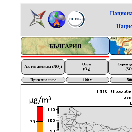
Национа
Нацио
БЪЛГАРИЯ
Озон
Серен д
Азотен диоксид (NO
)
2
(O
)
(SO
3
Приземно ниво
100 м
50