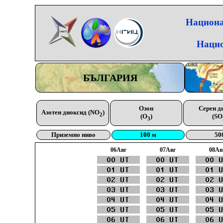
Национа
Нацио
БЪЛГАРИЯ
Озон
Серен д
Азотен диоксид (NO
)
2
(O
)
(SO
3
Приземно ниво
100 м
50
06Aвг
07Aвг
08Aв