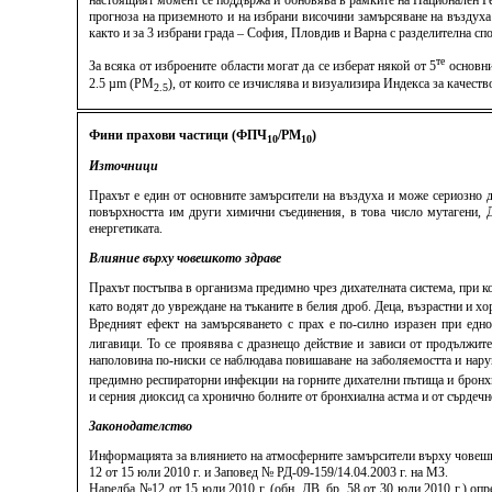
настоящият момент се поддържа и обновява в рамките на Национален Ге
прогноза на приземното и на избрани височини замърсяване на въздуха
както и за 3 избрани града – София, Пловдив и Варна с разделителна спо
те
За всяка от изброените области могат да се изберат някой от 5
основни
2.5 µm (PM
), от които се изчислява и визуализира Индекса за качес
2.5
Фини прахови частици (ФПЧ
/PM
)
10
10
Източници
Прахът е един от основните замърсители на въздуха и може сериозно д
повърхността им други химични съединения, в това число мутагени, ДН
енергетиката.
Влияние върху човешкото здраве
Прахът постъпва в организма предимно чрез дихателната система, при к
като водят до увреждане на тъканите в белия дроб. Деца, възрастни и 
Вредният ефект на замърсяването с прах е по-силно изразен при едн
лигавици. То се проявява с дразнещо действие и зависи от продължит
наполовина по-ниски се наблюдава повишаване на заболяемостта и нару
предимно респираторни инфекции на горните дихателни пътища и бронхит
и серния диоксид са хронично болните от бронхиална астма и от сърдеч
Законодателство
Информацията за влиянието на атмосферните замърсители върху човешко
12 от 15 юли 2010 г. и Заповед № РД-09-159/14.04.2003 г. на МЗ.
Наредба №12 от 15 юли 2010 г. (обн. ДВ, бр. 58 от 30 юли 2010 г.) о