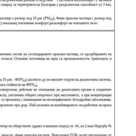
антропогенни рискове и бедствия“ . Системата визуализира 72 часовата
напред за територията на България с разделителна способност от 3 km,
 частици с размер под 10 µm (PM
), Фини прахови частици с размер под
10
TCI) показващ топлинния комфорт/дискомфорт на човешкото тяло.
мичния състав на суспендираните прахови частици, от адсорбираните на
е отлагат. Основни източници на прах са промишлеността, транспорта и
под 10 µm - ФПЧ
) достигат до по-ниските отдели на дихателната система,
10
исоки стойности на ФПЧ
.
10
синергично действие по отношение на дихателните органи и откритите
ксид увеличава общата смъртност при населението, а при концентрации
х се проявява с повишаване на неспецифичните белодробни заболявания,
о проявено при деца. Най-уязвими на комбинираното въздействие на праха
тър по обществено здраве и анализи според чл. 44, ал.2 към Наредба №
н диоксид, фини прахови частици. Въведените ПДК целят предпазване от