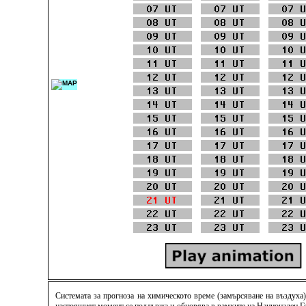
Системата за прогноза на химическото време (замърсяване на въздуха