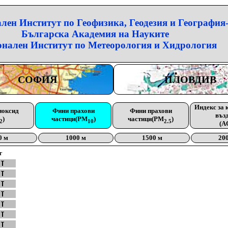
лен Институт по Геофизика, Геодезия и География
Българска Академия на Науките
нален Институт по Метеорология и Хидрология
СОФИЯ
ПЛОВДИВ
Индекс за 
иоксид
Фини прахови
Фини прахови
въз
)
частици(PM
)
частици(PM
)
2
10
2.5
(A
0 м
1000 м
1500 м
20
г