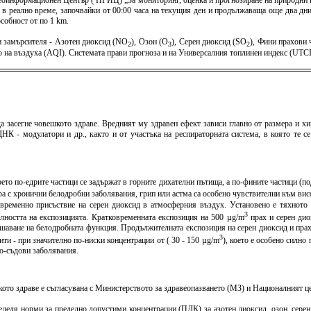
оинформационен Център ( НГИЦ) „За мониторинг, оценка и прогнозиране на природни и 
 в реално време, започвайки от 00:00 часа на текущия ден и продължаваща още два дни 
собност от по 1 km.
 замърсителя - Азотен диоксид (NO
), Озон (O
), Серен диоксид (SO
), Фини прахови
2
3
2
тво на въздуха (AQI). Системата прави прогноза и на Универсалния топлинен индекс (U
а засегне човешкото здраве. Вредният му здравен ефект зависи главно от размера и хи
К - модулатори и др., както и от участъка на респираторната система, в която те с
оето по-едрите частици се задържат в горните дихателни пътища, а по-фините частици (
хора с хронични белодробни заболявания, грип или астма са особено чувствителни към в
овременно присъствие на серен диоксид в атмосферния въздух. Установено е тяхното 
3
елността на експозицията. Кратковременната експозиция на 500 µg/m
прах и серен дио
шаване на белодробната функция. Продължителната експозиция на серен диоксид и пра
3
и - при значително по-ниски концентрации от ( 30 - 150 µg/m
), което е особено силн
но-съдови заболявания.
то здраве е съгласувана с Министерството за здравеопазването (МЗ) и Националният цен
пределя норми за пределно допустими концентрации (ПДК) за азотен диоксид, озон, сере