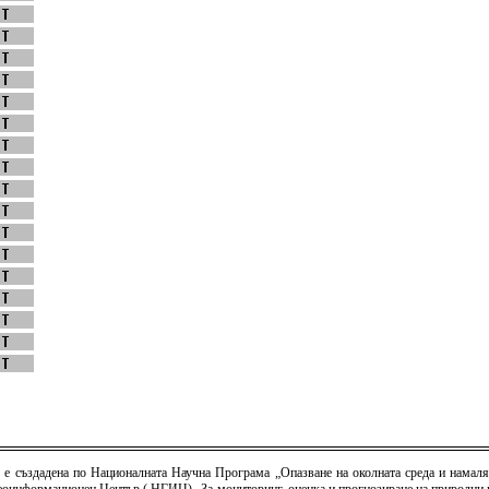
) е създадена по Националната Научна Програма „Опазване на околната среда и намаля