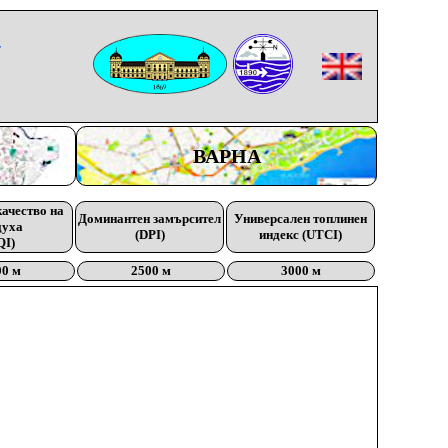
-
ВАРНА
качество на
Доминантен замърсител
Универсален топлинен
духа
(DPI)
индекс (UTCI)
QI)
00 м
2500 м
3000 м