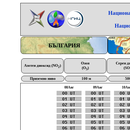
Национа
Нацио
БЪЛГАРИЯ
Озон
Серен д
Азотен диоксид (NO
)
2
(O
)
(SO
3
Приземно ниво
100 м
50
08Aвг
09Aвг
10Aв