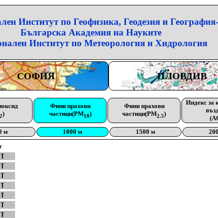
лен Институт по Геофизика, Геодезия и География
Българска Академия на Науките
нален Институт по Метеорология и Хидрология
СОФИЯ
ПЛОВДИВ
Индекс за 
иоксид
Фини прахови
Фини прахови
въз
)
частици(PM
)
частици(PM
)
2
10
2.5
(A
0 м
1000 м
1500 м
20
г