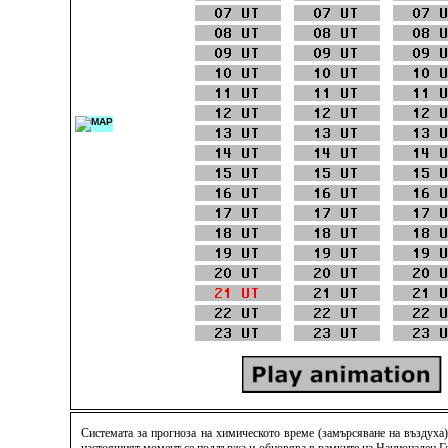
Системата за прогноза на химическото време (замърсяване на въздуха