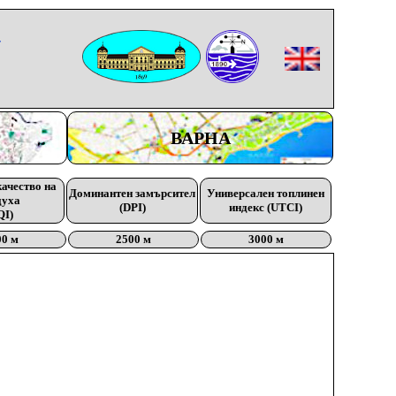
-
ВАРНА
качество на
Доминантен замърсител
Универсален топлинен
духа
(DPI)
индекс (UTCI)
QI)
00 м
2500 м
3000 м