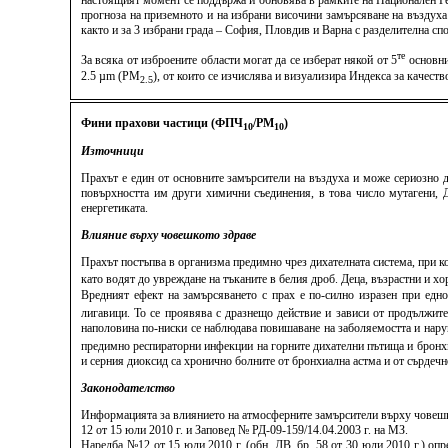
настоящият момент се поддържа и обновява в рамките на Национален Ге
прогноза на приземното и на избрани височини замърсяване на въздуха
както и за 3 избрани града – София, Пловдив и Варна с разделителна спо
те
За всяка от изброените области могат да се изберат някой от 5
основни
2.5 µm (PM
), от които се изчислява и визуализира Индекса за качес
2.5
Фини прахови частици (ФПЧ
/PM
)
10
10
Източници
Прахът е един от основните замърсители на въздуха и може сериозно д
повърхността им други химични съединения, в това число мутагени, ДН
енергетиката.
Влияние върху човешкото здраве
Прахът постъпва в организма предимно чрез дихателната система, при к
като водят до увреждане на тъканите в белия дроб. Деца, възрастни и 
Вредният ефект на замърсяването с прах е по-силно изразен при едн
лигавици. То се проявява с дразнещо действие и зависи от продължит
наполовина по-ниски се наблюдава повишаване на заболяемостта и нару
предимно респираторни инфекции на горните дихателни пътища и бронхит
и серния диоксид са хронично болните от бронхиална астма и от сърдеч
Законодателство
Информацията за влиянието на атмосферните замърсители върху човешко
12 от 15 юли 2010 г. и Заповед № РД-09-159/14.04.2003 г. на МЗ.
Наредба №12 от 15 юли 2010 г. (обн. ДВ, бр. 58 от 30 юли 2010 г.) о