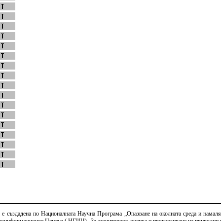
) е създадена по Националната Научна Програма „Опазване на околната среда и намаля