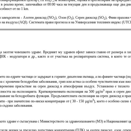
оинформационен Център ( НГИЦ) „За мониторинг, оценка и прогнозиране на природни и 
 в реално време, започвайки от 00:00 часа на текущия ден и продължаваща още два дни 
собност от по 1 km.
 замърсителя - Азотен диоксид (NO
), Озон (O
), Серен диоксид (SO
), Фини прахови
2
3
2
тво на въздуха (AQI). Системата прави прогноза и на Универсалния топлинен индекс (U
а засегне човешкото здраве. Вредният му здравен ефект зависи главно от размера и хи
К - модулатори и др., както и от участъка на респираторната система, в която те с
оето по-едрите частици се задържат в горните дихателни пътища, а по-фините частици (
хора с хронични белодробни заболявания, грип или астма са особено чувствителни към в
овременно присъствие на серен диоксид в атмосферния въздух. Установено е тяхното 
3
елността на експозицията. Кратковременната експозиция на 500 µg/m
прах и серен дио
шаване на белодробната функция. Продължителната експозиция на серен диоксид и пра
3
и - при значително по-ниски концентрации от ( 30 - 150 µg/m
), което е особено силн
но-съдови заболявания.
то здраве е съгласувана с Министерството за здравеопазването (МЗ) и Националният цен
пределя норми за пределно допустими концентрации (ПДК) за азотен диоксид, озон, сере