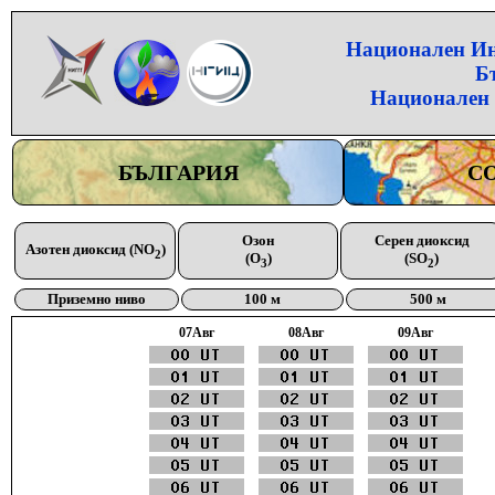
Национален Инс
Б
Национален 
БЪЛГАРИЯ
С
Озон
Серен диоксид
Азотен диоксид (NO
)
2
(O
)
(SO
)
3
2
Приземно ниво
100 м
500 м
07Aвг
08Aвг
09Aвг