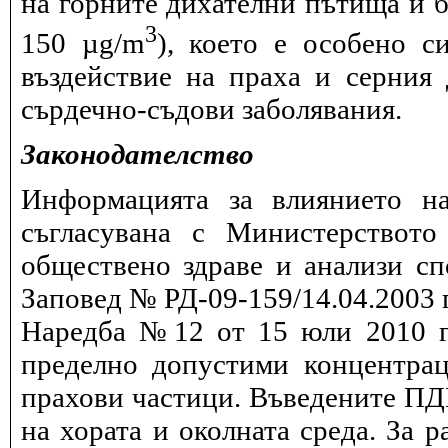
на горните дихателни пътища и б
3
150 µg/m
), което е особено с
въздействие на праха и серния
сърдечно-съдови заболявания.
Законодателство
Информацията за влиянието на
съгласувана с Министерството
обществено здраве и анализи сп
Заповед № РД-09-159/14.04.2003 г
Наредба №12 от 15 юли 2010 г.
пределно допустими концентрац
прахови частици. Въведените ПДК
на хората и околната среда. За 