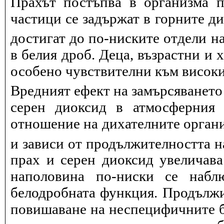
Прахът постъпва в организма п
частици се задържат в горните д
достигат до по-ниските отдели на
в белия дроб. Деца, възрастни и 
особено чувствителни към висок
Вредният ефект на замърсяването
серен диоксид в атмосферния 
отношение на дихателните органи
и зависи от продължителността н
прах и серен диоксид увеличав
наполовина по-ниски се набл
белодробната функция. Продължит
повишаване на неспецифичните 