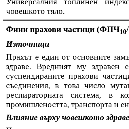
Универсалния топлинен индек
човешкото тяло.
Фини прахови частици (ФПЧ
10
Източници
Прахът е един от основните замъ
здраве. Вредният му здравен 
суспендираните прахови частиц
съединения, в това число мута
респираторната система, в к
промишлеността, транспорта и ен
Влияние върху човешкото здрав