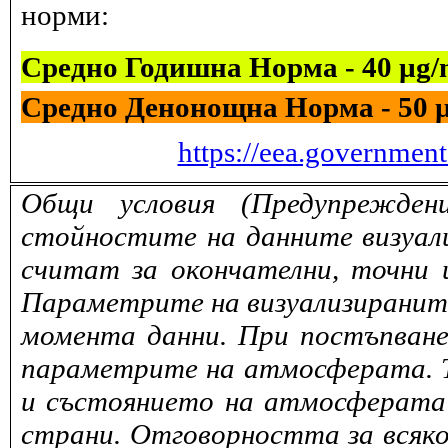
норми:
Средно Годишна Норма - 40 µg
Средно Денонощна Норма - 50 
https://eea.governmen
Общи условия (Предупрежден
стойностите на данните визуали
считат за окончателни, точни 
Параметрите на визуализираните 
момента данни. При постъпване
параметрите на атмосферата. То
и състоянието на атмосферата 
страни. Отговорността за всяко