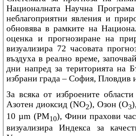
Националната Научна Програма 
неблагоприятни явления и прир
обновява в рамките на Национ
оценка и прогнозиране на при
визуализира 72 часовата прогн
въздуха в реално време, започва
дни напред за територията на Б
избрани града – София, Пловдив и
За всяка от изброените области
Азотен диоксид (NO
), Озон (O
)
2
3
10 µm (PM
), Фини прахови ча
10
визуализира Индекса за качес