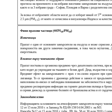
настоящият момент се поддържа и обновява в рамките на Национален Ге
прогноза на приземното и на избрани височини замърсяване на въздуха
както и за 3 избрани града – София, Пловдив и Варна с разделителна спо
те
За всяка от изброените области могат да се изберат някой от 5
основни
2.5 µm (PM
), от които се изчислява и визуализира Индекса за качес
2.5
Фини прахови частици (ФПЧ
/PM
)
10
10
Източници
Прахът е един от основните замърсители на въздуха и може сериозно д
повърхността им други химични съединения, в това число мутагени, ДН
енергетиката.
Влияние върху човешкото здраве
Прахът постъпва в организма предимно чрез дихателната система, при к
като водят до увреждане на тъканите в белия дроб. Деца, възрастни и 
Вредният ефект на замърсяването с прах е по-силно изразен при едн
лигавици. То се проявява с дразнещо действие и зависи от продължит
наполовина по-ниски се наблюдава повишаване на заболяемостта и нару
предимно респираторни инфекции на горните дихателни пътища и бронхит
и серния диоксид са хронично болните от бронхиална астма и от сърдеч
Законодателство
Информацията за влиянието на атмосферните замърсители върху човешко
12 от 15 юли 2010 г. и Заповед № РД-09-159/14.04.2003 г. на МЗ.
Наредба №12 от 15 юли 2010 г. (обн. ДВ, бр. 58 от 30 юли 2010 г.) о