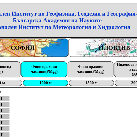
лен Институт по Геофизика, Геодезия и География
Българска Академия на Науките
нален Институт по Метеорология и Хидрология
СОФИЯ
ПЛОВДИВ
Индекс за 
иоксид
Фини прахови
Фини прахови
въз
)
частици(PM
)
частици(PM
)
2
10
2.5
(A
0 м
1000 м
1500 м
20
г