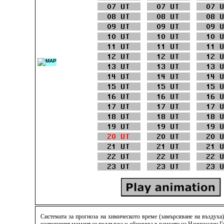
Системата за прогноза на химическото време (замърсяване на въздуха