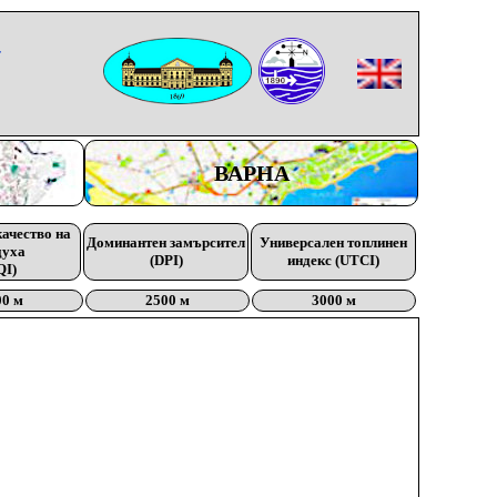
-
ВАРНА
качество на
Доминантен замърсител
Универсален топлинен
духа
(DPI)
индекс (UTCI)
QI)
00 м
2500 м
3000 м