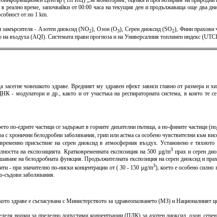
оинформационен Център ( НГИЦ) „За мониторинг, оценка и прогнозиране на природни и 
 в реално време, започвайки от 00:00 часа на текущия ден и продължаваща още два дни 
собност от по 1 km.
 замърсителя - Азотен диоксид (NO
), Озон (O
), Серен диоксид (SO
), Фини прахови
2
3
2
тво на въздуха (AQI). Системата прави прогноза и на Универсалния топлинен индекс (U
а засегне човешкото здраве. Вредният му здравен ефект зависи главно от размера и хи
К - модулатори и др., както и от участъка на респираторната система, в която те с
оето по-едрите частици се задържат в горните дихателни пътища, а по-фините частици (
хора с хронични белодробни заболявания, грип или астма са особено чувствителни към в
овременно присъствие на серен диоксид в атмосферния въздух. Установено е тяхното 
3
елността на експозицията. Кратковременната експозиция на 500 µg/m
прах и серен дио
шаване на белодробната функция. Продължителната експозиция на серен диоксид и пра
3
и - при значително по-ниски концентрации от ( 30 - 150 µg/m
), което е особено силн
но-съдови заболявания.
то здраве е съгласувана с Министерството за здравеопазването (МЗ) и Националният цен
пределя норми за пределно допустими концентрации (ПДК) за азотен диоксид, озон, сере