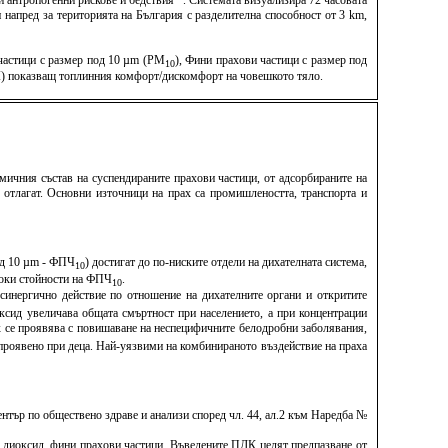
антропогенни рискове и бедствия“ . Системата визуализира 72 часовата
напред за територията на България с разделителна способност от 3 km,
 частици с размер под 10 µm (PM
), Фини прахови частици с размер под
10
TCI) показващ топлинния комфорт/дискомфорт на човешкото тяло.
мичния състав на суспендираните прахови частици, от адсорбираните на
е отлагат. Основни източници на прах са промишлеността, транспорта и
под 10 µm - ФПЧ
) достигат до по-ниските отдели на дихателната система,
10
исоки стойности на ФПЧ
.
10
синергично действие по отношение на дихателните органи и откритите
ксид увеличава общата смъртност при населението, а при концентрации
х се проявява с повишаване на неспецифичните белодробни заболявания,
о проявено при деца. Най-уязвими на комбинираното въздействие на праха
тър по обществено здраве и анализи според чл. 44, ал.2 към Наредба №
н диоксид, фини прахови частици. Въведените ПДК целят предпазване от