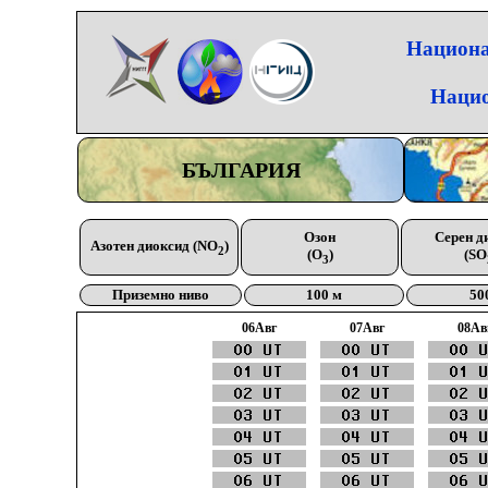
Национа
Нацио
БЪЛГАРИЯ
Озон
Серен д
Азотен диоксид (NO
)
2
(O
)
(SO
3
Приземно ниво
100 м
50
06Aвг
07Aвг
08Aв