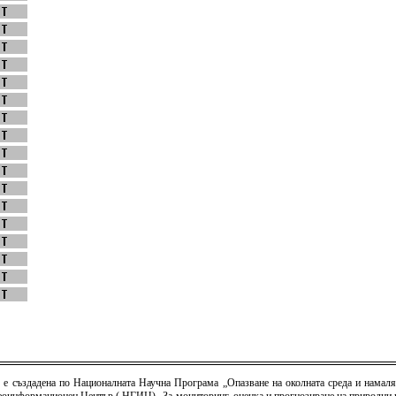
) е създадена по Националната Научна Програма „Опазване на околната среда и намаля