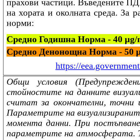
прахови частици. Въведените ПДК
на хората и околната среда. За 
норми:
Средно Годишна Норма - 40 µg
Средно Денонощна Норма - 50 
https://eea.governmen
Общи условия (Предупрежден
стойностите на данните визуали
считат за окончателни, точни 
Параметрите на визуализираните 
момента данни. При постъпване
параметрите на атмосферата. То