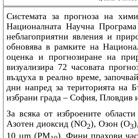
Системата за прогноза на хими
Националната Научна Програма 
неблагоприятни явления и прир
обновява в рамките на Национ
оценка и прогнозиране на при
визуализира 72 часовата прогн
въздуха в реално време, започва
дни напред за територията на Б
избрани града – София, Пловдив и
За всяка от изброените области
Азотен диоксид (NO
), Озон (O
)
2
3
10 µm (PM
), Фини прахови ча
10