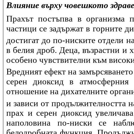
Влияние върху човешкото здрав
Прахът постъпва в организма п
частици се задържат в горните д
достигат до по-ниските отдели на
в белия дроб. Деца, възрастни и 
особено чувствителни към висок
Вредният ефект на замърсяването
серен диоксид в атмосферния 
отношение на дихателните органи
и зависи от продължителността н
прах и серен диоксид увеличав
наполовина по-ниски се набл
белодробната функция. Продължит