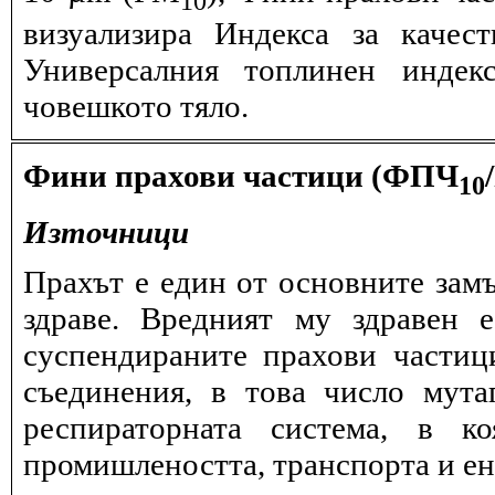
визуализира Индекса за качес
Универсалния топлинен индек
човешкото тяло.
Фини прахови частици (ФПЧ
10
Източници
Прахът е един от основните замъ
здраве. Вредният му здравен 
суспендираните прахови частиц
съединения, в това число мута
респираторната система, в к
промишлеността, транспорта и ен