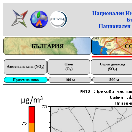
Национален Инс
Б
Национален 
БЪЛГАРИЯ
С
Озон
Серен диоксид
Азотен диоксид (NO
)
2
(O
)
(SO
)
3
2
Приземно ниво
100 м
500 м