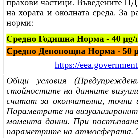
прахови частици. Въведените ПДК
на хората и околната среда. За 
норми:
Средно Годишна Норма - 40 µg
Средно Денонощна Норма - 50 
https://eea.governmen
Общи условия (Предупрежден
стойностите на данните визуали
считат за окончателни, точни 
Параметрите на визуализираните 
момента данни. При постъпване
параметрите на атмосферата. То