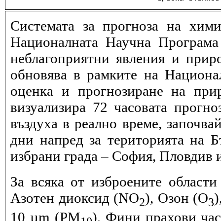
Системата за прогноза на хими
Националната Научна Програма 
неблагоприятни явления и прир
обновява в рамките на Национ
оценка и прогнозиране на при
визуализира 72 часовата прогн
въздуха в реално време, започва
дни напред за територията на Б
избрани града – София, Пловдив и
За всяка от изброените области
Азотен диоксид (NO
), Озон (O
)
2
3
10 µm (PM
), Фини прахови ча
10