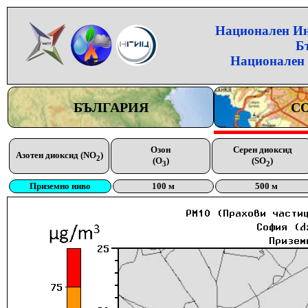
Национален Инс
Б
Национален 
БЪЛГАРИЯ
С
Озон
Серен диоксид
Азотен диоксид (NO
)
2
(O
)
(SO
)
3
2
Приземно ниво
100 м
500 м