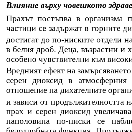
Влияние върху човешкото здрав
Прахът постъпва в организма п
частици се задържат в горните д
достигат до по-ниските отдели на
в белия дроб. Деца, възрастни и 
особено чувствителни към висок
Вредният ефект на замърсяването
серен диоксид в атмосферния 
отношение на дихателните органи
и зависи от продължителността н
прах и серен диоксид увеличав
наполовина по-ниски се набл
белодробната функция. Продължит