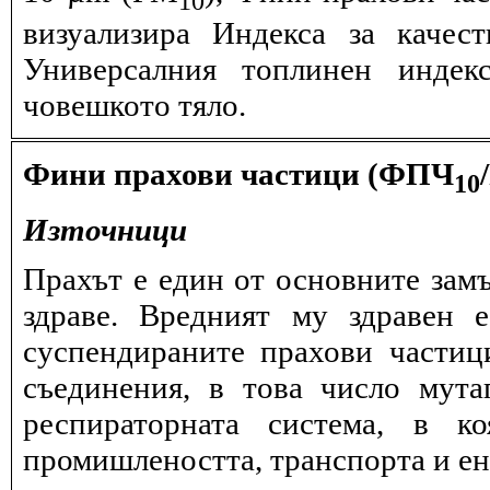
визуализира Индекса за качес
Универсалния топлинен индек
човешкото тяло.
Фини прахови частици (ФПЧ
10
Източници
Прахът е един от основните замъ
здраве. Вредният му здравен 
суспендираните прахови частиц
съединения, в това число мута
респираторната система, в к
промишлеността, транспорта и ен