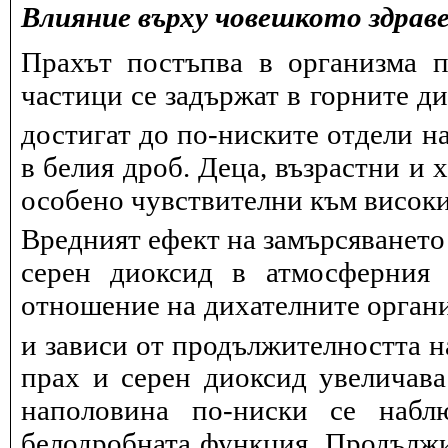
Влияние върху човешкото здрав
Прахът постъпва в организма п
частици се задържат в горните д
достигат до по-ниските отдели на
в белия дроб. Деца, възрастни и 
особено чувствителни към висок
Вредният ефект на замърсяването
серен диоксид в атмосферния 
отношение на дихателните органи
и зависи от продължителността н
прах и серен диоксид увеличав
наполовина по-ниски се набл
белодробната функция. Продължит