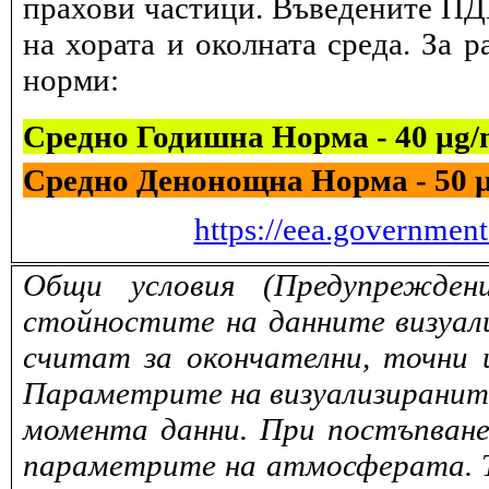
прахови частици. Въведените ПДК
на хората и околната среда. За 
норми:
Средно Годишна Норма - 40 µg
Средно Денонощна Норма - 50 
https://eea.governmen
Общи условия (Предупрежден
стойностите на данните визуали
считат за окончателни, точни 
Параметрите на визуализираните 
момента данни. При постъпване
параметрите на атмосферата. То