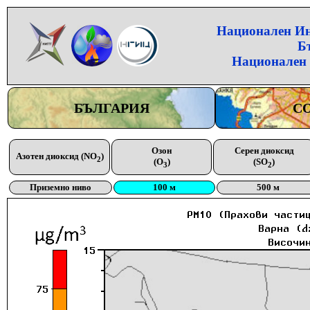
Национален Инс
Б
Национален 
БЪЛГАРИЯ
С
Озон
Серен диоксид
Азотен диоксид (NO
)
2
(O
)
(SO
)
3
2
Приземно ниво
100 м
500 м