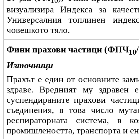
визуализира Индекса за качес
Универсалния топлинен индек
човешкото тяло.
Фини прахови частици (ФПЧ
10
Източници
Прахът е един от основните замъ
здраве. Вредният му здравен 
суспендираните прахови частиц
съединения, в това число мута
респираторната система, в к
промишлеността, транспорта и ен