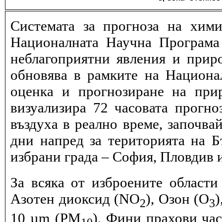
Системата за прогноза на хими
Националната Научна Програма 
неблагоприятни явления и прир
обновява в рамките на Национ
оценка и прогнозиране на при
визуализира 72 часовата прогн
въздуха в реално време, започва
дни напред за територията на Б
избрани града – София, Пловдив и
За всяка от изброените области
Азотен диоксид (NO
), Озон (O
)
2
3
10 µm (PM
), Фини прахови ча
10