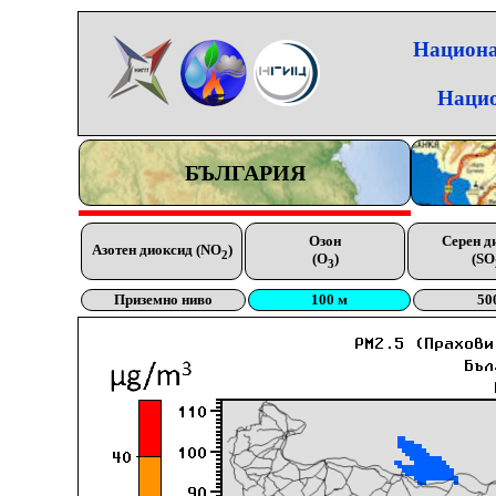
Национа
Нацио
БЪЛГАРИЯ
Озон
Серен д
Азотен диоксид (NO
)
2
(O
)
(SO
3
Приземно ниво
100 м
50