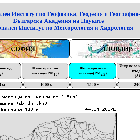
лен Институт по Геофизика, Геодезия и География
Българска Академия на Науките
нален Институт по Метеорология и Хидрология
СОФИЯ
ПЛОВДИВ
Индекс за 
иоксид
Фини прахови
Фини прахови
въз
)
частици(PM
)
частици(PM
)
2
10
2.5
(A
0 м
1000 м
1500 м
20