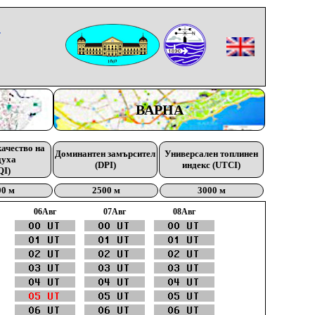
-
ВАРНА
качество на
Доминантен замърсител
Универсален топлинен
духа
(DPI)
индекс (UTCI)
QI)
00 м
2500 м
3000 м
06Aвг
07Aвг
08Aвг