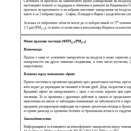
Системата за прогноза на химическото време (замърсяване на въздуха
настоящият момент се поддържа и обновява в рамките на Национален Ге
прогноза на приземното и на избрани височини замърсяване на въздуха
както и за 3 избрани града – София, Пловдив и Варна с разделителна спо
те
За всяка от изброените области могат да се изберат някой от 5
основни
2.5 µm (PM
), от които се изчислява и визуализира Индекса за качес
2.5
Фини прахови частици (ФПЧ
/PM
)
2.5
2.5
Източници
Прахът е един от основните замърсители на въздуха и може сериозно д
повърхността им други химични съединения, в това число мутагени, ДН
енергетиката.
Влияние върху човешкото здраве
Прахът постъпва в организма предимно чрез дихателната система, при к
като водят до увреждане на тъканите в белия дроб. Деца, възрастни и 
Вредният ефект на замърсяването с прах е по-силно изразен при едн
лигавици. То се проявява с дразнещо действие и зависи от продължит
наполовина по-ниски се наблюдава повишаване на заболяемостта и нару
предимно респираторни инфекции на горните дихателни пътища и бронхит
и серния диоксид са хронично болните от бронхиална астма и от сърдеч
Законодателство
Информацията за влиянието на атмосферните замърсители върху човешко