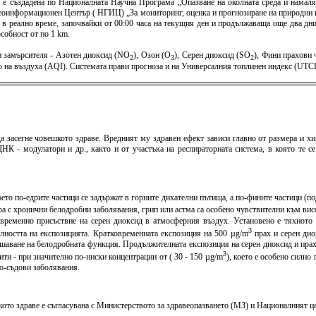
) е създадена по Националната Научна Програма „Опазване на околната среда и намаля
оинформационен Център ( НГИЦ) „За мониторинг, оценка и прогнозиране на природни и 
 в реално време, започвайки от 00:00 часа на текущия ден и продължаваща още два дни 
собност от по 1 km.
 замърсителя - Азотен диоксид (NO
), Озон (O
), Серен диоксид (SO
), Фини прахови
2
3
2
тво на въздуха (AQI). Системата прави прогноза и на Универсалния топлинен индекс (U
а засегне човешкото здраве. Вредният му здравен ефект зависи главно от размера и хи
К - модулатори и др., както и от участъка на респираторната система, в която те с
оето по-едрите частици се задържат в горните дихателни пътища, а по-фините частици (
хора с хронични белодробни заболявания, грип или астма са особено чувствителни към в
овременно присъствие на серен диоксид в атмосферния въздух. Установено е тяхното 
3
елността на експозицията. Кратковременната експозиция на 500 µg/m
прах и серен дио
шаване на белодробната функция. Продължителната експозиция на серен диоксид и пра
3
и - при значително по-ниски концентрации от ( 30 - 150 µg/m
), което е особено силн
но-съдови заболявания.
то здраве е съгласувана с Министерството за здравеопазването (МЗ) и Националният цен