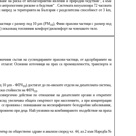
ване на риска от неблагоприятни явления и природни бедствия“, а към
антропогенни рискове и бедствия“ . Системата визуализира 72 часовата
напред за територията на България с разделителна способност от 3 km,
 частици с размер под 10 µm (PM
), Фини прахови частици с размер под
10
TCI) показващ топлинния комфорт/дискомфорт на човешкото тяло.
мичния състав на суспендираните прахови частици, от адсорбираните на
е отлагат. Основни източници на прах са промишлеността, транспорта и
под 10 µm - ФПЧ
) достигат до по-ниските отдели на дихателната система,
10
исоки стойности на ФПЧ
.
10
синергично действие по отношение на дихателните органи и откритите
ксид увеличава общата смъртност при населението, а при концентрации
х се проявява с повишаване на неспецифичните белодробни заболявания,
о проявено при деца. Най-уязвими на комбинираното въздействие на праха
тър по обществено здраве и анализи според чл. 44, ал.2 към Наредба №