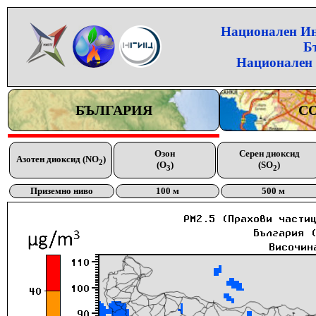
Национален Инс
Б
Национален 
БЪЛГАРИЯ
С
Озон
Серен диоксид
Азотен диоксид (NO
)
2
(O
)
(SO
)
3
2
Приземно ниво
100 м
500 м