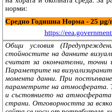
на хората и околната среда. За 
норми:
Средно Годишна Норма - 25 µg
https://eea.governmen
Общи условия (Предупрежден
стойностите на данните визуали
считат за окончателни, точни 
Параметрите на визуализираните 
момента данни. При постъпване
параметрите на атмосферата. То
и състоянието на атмосферата 
страни. Отговорността за всяко
сайта се носи от потребителя, к