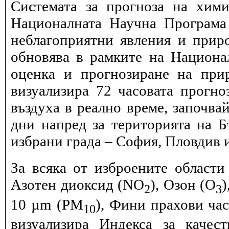
Системата за прогноза на хими
Националната Научна Програма 
неблагоприятни явления и прир
обновява в рамките на Национ
оценка и прогнозиране на при
визуализира 72 часовата прогн
въздуха в реално време, започва
дни напред за територията на Б
избрани града – София, Пловдив и
За всяка от изброените области
Азотен диоксид (NO
), Озон (O
)
2
3
10 µm (PM
), Фини прахови ча
10
визуализира Индекса за качес