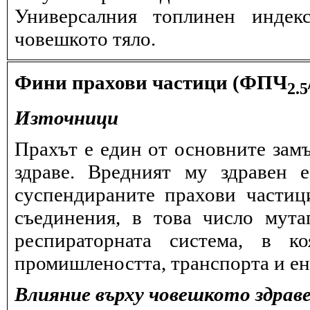
Универсалния топлинен индек
човешкото тяло.
Фини прахови частици (ФПЧ
2.5
Източници
Прахът е един от основните замъ
здраве. Вредният му здравен 
суспендираните прахови частиц
съединения, в това число мута
респираторната система, в к
промишлеността, транспорта и ен
Влияние върху човешкото здрав