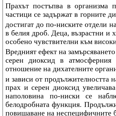
Прахът постъпва в организма п
частици се задържат в горните д
достигат до по-ниските отдели на
в белия дроб. Деца, възрастни и 
особено чувствителни към висок
Вредният ефект на замърсяването
серен диоксид в атмосферния 
отношение на дихателните органи
и зависи от продължителността н
прах и серен диоксид увеличав
наполовина по-ниски се набл
белодробната функция. Продължит
повишаване на неспецифичните 